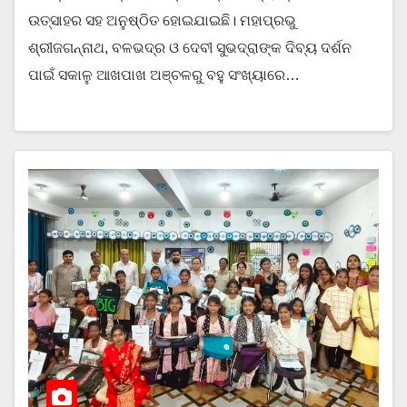
ଉତ୍ସାହର ସହ ଅନୁଷ୍ଠିତ ହୋଇଯାଇଛି। ମହାପ୍ରଭୁ
ଶ୍ରୀଜଗନ୍ନାଥ, ବଳଭଦ୍ର ଓ ଦେବୀ ସୁଭଦ୍ରାଙ୍କ ଦିବ୍ୟ ଦର୍ଶନ
ପାଇଁ ସକାଳୁ ଆଖପାଖ ଅଞ୍ଚଳରୁ ବହୁ ସଂଖ୍ୟାରେ…