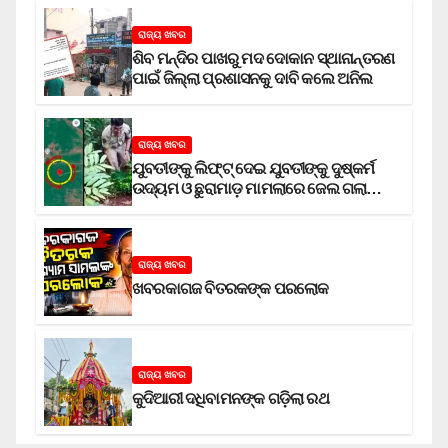
ରାଜ୍ୟ ଖବର
ଶିବ ମନ୍ଦିର ପାଖରୁ ମଦ ଦୋକାନ ସ୍ଥାନାନ୍ତରଣ
ପାଇଁ ଜିଲ୍ଲା ପ୍ରଶାସନକୁ ଦାବି କଲେ ଅନିଲ
ରାଜ୍ୟ ଖବର
ଯୁବତୀଙ୍କୁ ଲିଫ୍‌ଟ୍‌ ଦେଇ ଯୁବତୀଙ୍କୁ ଦୁଷ୍କର୍ମ
ଉଦ୍ୟମ ଓ ଛୁରାମାଡ଼ ମାମଲାରେ ଜେଲ ଗଲା
ଅଭିଯୁକ୍ତ
ରାଜ୍ୟ ଖବର
ଖବରକାଗଜ ବିତରକଙ୍କ ପରଲୋକ
ରାଜ୍ୟ ଖବର
କୁଦିଆରୀ ଦଧିବାମନଙ୍କ ଗଡ଼ିଲା ରଥ