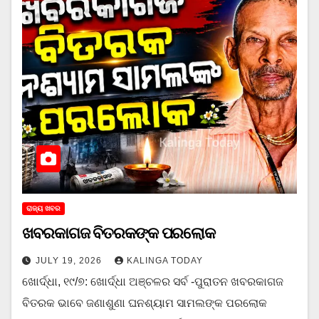
ରାଜ୍ୟ ଖବର
ଖବରକାଗଜ ବିତରକଙ୍କ ପରଲୋକ
JULY 19, 2026
KALINGA TODAY
ଖୋର୍ଦ୍ଧା, ୧୯/୭: ଖୋର୍ଦ୍ଧା ଅଞ୍ଚଳର ସର୍ବ -ପୁରାତନ ଖବରକାଗଜ
ବିତରକ ଭାବେ ଜଣାଶୁଣା ଘନଶ୍ୟାମ ସାମଲଙ୍କ ପରଲୋକ