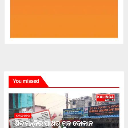
You missed
ରାଜ୍ୟ ଖବର
ଶିବ ମନ୍ଦିର ପାଖରୁ ମଦ ଦୋକାନ