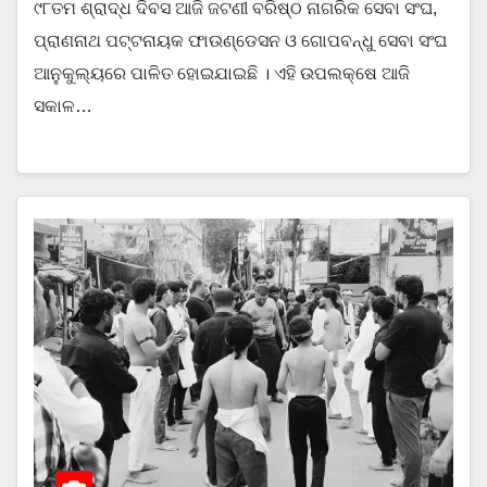
୯୮ତମ ଶ୍ରାଦ୍ଧ ଦିବସ ଆଜି ଜଟଣୀ ବରିଷ୍ଠ ନାଗରିକ ସେବା ସଂଘ,
ପ୍ରାଣନାଥ ପଟ୍ଟନାୟକ ଫାଉଣ୍ଡେସନ ଓ ଗୋପବନ୍ଧୁ ସେବା ସଂଘ
ଆନୁକୁଲ୍ୟରେ ପାଳିତ ହୋଇଯାଇଛି । ଏହି ଉପଲକ୍ଷେ ଆଜି
ସକାଳ…