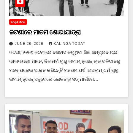
ରାଜ୍ୟ ଖବର
ଜଟଣୀରେ ମାତମ ଶୋଭାଯାତ୍ରା
JUNE 26, 2026
KALINGA TODAY
ଜଟଣୀ, ୨୬/୬: ଜଟଣୀରେ ବସବାସ କରୁଥିବା ସିହା ସମ୍ପ୍ରଦାୟର
ଭାଇଭଉଣୀ ମାନେ, ନିଜ ଧର୍ମ ଗୁରୁ ଇମାମ୍ ହୁସେନ୍ ଙ୍କ ବଳିଦାନକୁ
ମନେ ପକେଇ ପାଳନ କରିଛନ୍ତି ମହରମ ପର୍ଵ।ଇସଲାମ୍ ଧର୍ମ ଗୁରୁ
ଇମାମ୍ ହୁସେନ୍ ସବୁବେଳେ ଲୋକଙ୍କୁ ସତ୍ ମାର୍ଗରେ…