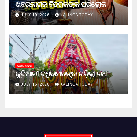
ଖବରକାଗଜ ବିତରକଙ୍କ ପରଲୋକ
JULY 19, 2026
KALINGA TODAY
ରାଜ୍ୟ ଖବର
କୁଦିଆରୀ ଦଧିବାମନଙ୍କ ଗଡ଼ିଲା ରଥ
JULY 16, 2026
KALINGA TODAY