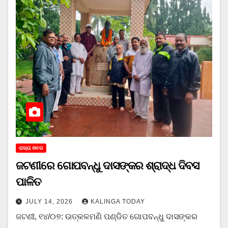
ରାଜ୍ୟ ଖବର
ଜଟଣୀରେ ଗୋପବନ୍ଧୁ ଦାସଙ୍କର ଶ୍ରାଦ୍ଧ ଦିବସ
ପାଳିତ
JULY 14, 2026
KALINGA TODAY
ଜଟଣୀ, ୧୪/୦୭: ଉତ୍କଳମଣି ପଣ୍ଡିତ ଗୋପବନ୍ଧୁ ଦାସଙ୍କର