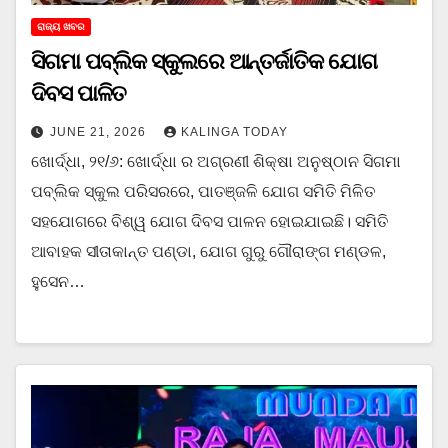
ରାଜ୍ୟ ଖବର
ସିଗମା ପବ୍ଲିକ ସ୍କୁଲରେ ଆନ୍ତର୍ଜାତିକ ଯୋଗ
ଦିବସ ପାଳିତ
JUNE 21, 2026
KALINGA TODAY
ଖୋର୍ଦ୍ଧା, ୨୧/୬: ଖୋର୍ଦ୍ଧା ର ଅଗ୍ରଣୀ ଶିକ୍ଷା ଅନୁଷ୍ଠାନ ସିଗମା
ପବ୍ଲିକ ସ୍କୁଲ ପରିସରରେ, ପାତଞ୍ଜଳି ଯୋଗ ସମିତି ମିଳିତ
ସହଯୋଗରେ ବିଶ୍ୱ ଯୋଗ ଦିବସ ପାଳନ ହୋଇଯାଇଛି। ସମିତି
ଆବାହକ ସୀତାକାନ୍ତ ପଣ୍ଡା, ଯୋଗ ଗୁରୁ ଗୌରାଙ୍ଗ ମଣ୍ଡଳ,
ହୁସେନ…