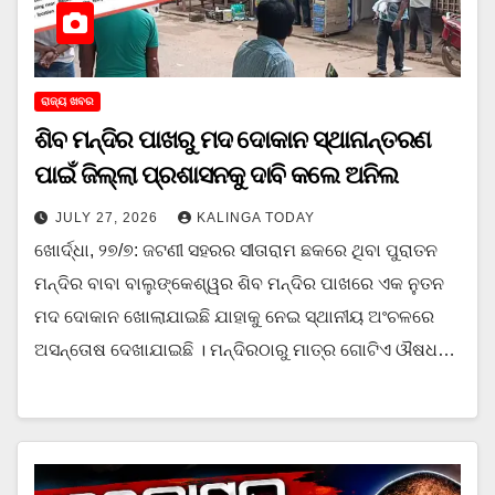
ରାଜ୍ୟ ଖବର
ଶିବ ମନ୍ଦିର ପାଖରୁ ମଦ ଦୋକାନ ସ୍ଥାନାନ୍ତରଣ
ପାଇଁ ଜିଲ୍ଲା ପ୍ରଶାସନକୁ ଦାବି କଲେ ଅନିଲ
JULY 27, 2026
KALINGA TODAY
ଖୋର୍ଦ୍ଧା, ୨୭/୭: ଜଟଣୀ ସହରର ସୀତାରାମ ଛକରେ ଥିବା ପୁରାତନ
ମନ୍ଦିର ବାବା ବାଲୁଙ୍କେଶ୍ୱର ଶିବ ମନ୍ଦିର ପାଖରେ ଏକ ନୁତନ
ମଦ ଦୋକାନ ଖୋଲାଯାଇଛି ଯାହାକୁ ନେଇ ସ୍ଥାନୀୟ ଅଂଚଳରେ
ଅସନ୍ତୋଷ ଦେଖାଯାଇଛି । ମନ୍ଦିରଠାରୁ ମାତ୍ର ଗୋଟିଏ ଔଷଧ…