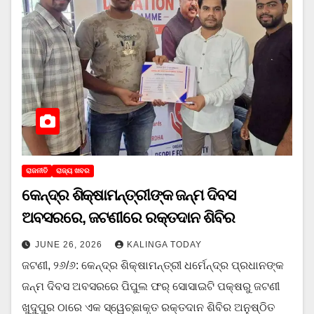
ରାଜନୀତି
ରାଜ୍ୟ ଖବର
କେନ୍ଦ୍ର ଶିକ୍ଷାମନ୍ତ୍ରୀଙ୍କ ଜନ୍ମ ଦିବସ
ଅବସରରେ, ଜଟଣୀରେ ରକ୍ତଦାନ ଶିବିର
JUNE 26, 2026
KALINGA TODAY
ଜଟଣୀ, ୨୬/୬: କେନ୍ଦ୍ର ଶିକ୍ଷାମନ୍ତ୍ରୀ ଧର୍ମେନ୍ଦ୍ର ପ୍ରଧାନଙ୍କ
ଜନ୍ମ ଦିବସ ଅବସରରେ ପିପୁଲ ଫର୍ ସୋସାଇଟି ପକ୍ଷରୁ ଜଟଣୀ
ଖୁଦୁପୁର ଠାରେ ଏକ ସ୍ୱେଚ୍ଛାକୃତ ରକ୍ତଦାନ ଶିବିର ଅନୁଷ୍ଠିତ