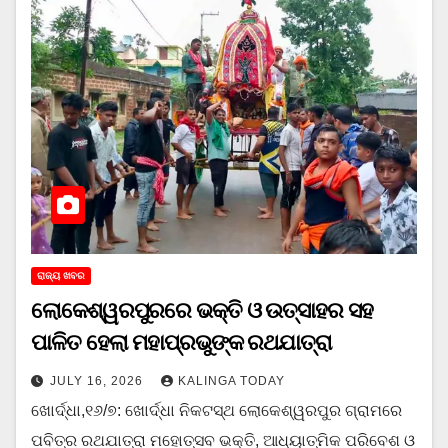
ରାଜ୍ୟ ଖବର
ଲୋକେଶ୍ୱରପୁରରେ ଭକ୍ତି ଓ ଉତ୍ସାହର ସହ
ପାଳିତ ହେଲା ମହାପ୍ରଭୁଙ୍କ ରଥଯାତ୍ରା
JULY 16, 2026
KALINGA TODAY
ଖୋର୍ଦ୍ଧା,୧୬/୭: ଖୋର୍ଦ୍ଧା ନିକଟସ୍ଥ ଲୋକେଶ୍ୱରପୁର ଗ୍ରାମରେ
ପବିତ୍ର ରଥଯାତ୍ରା ମହୋତ୍ସବ ଭକ୍ତି, ଆଧ୍ୟାତ୍ମିକ ପରିବେଶ ଓ