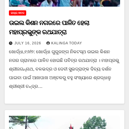
ରାଜ୍ୟ ଖବର
ଉଇଲ କିଶନ ନଗରରେ ପାଳିତ ହେଲା
ମହାପ୍ରଭୁଙ୍କ ରଥଯାତ୍ରା
JULY 16, 2026
KALINGA TODAY
ଖୋର୍ଦ୍ଧା,୧୬/୭: ଖୋର୍ଦ୍ଧା ଗୁରୁଜଙ୍ଗ ନିକଟସ୍ଥ ଉଇଲ କିଶନ
ନଗର ଗ୍ରାମରେ ପାଳିତ ହୋଇଛି ପବିତ୍ର ରଥଯାତ୍ରା । ମହାପ୍ରଭୁ
ଶ୍ରୀଜଗନ୍ନାଥ, ବଳଭଦ୍ର ଓ ଦେବୀ ସୁଭଦ୍ରାଙ୍କ ଦିବ୍ୟ ଦର୍ଶନ
ପାଇବା ପାଇଁ ଆଖପାଖ ଅଞ୍ଚଳରୁ ବହୁ ସଂଖ୍ୟାରେ ଶ୍ରଦ୍ଧାଳୁ
ଶ୍ରୀଶ୍ରୀ ଚନ୍ଦ୍ର…