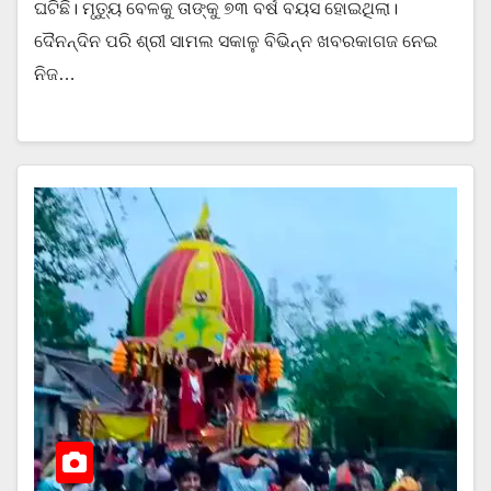
ଘଟିଛି। ମୃତ୍ୟୁ ବେଳକୁ ତାଙ୍କୁ ୭୩ ବର୍ଷ ବୟସ ହୋଇଥିଲା।
ଦୈନନ୍ଦିନ ପରି ଶ୍ରୀ ସାମଲ ସକାଳୁ ବିଭିନ୍ନ ଖବରକାଗଜ ନେଇ
ନିଜ…