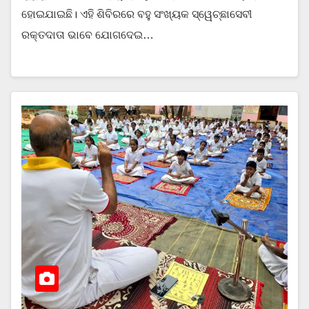
ହୋଇଯାଇଛି। ଏହି ଶିବିରରେ ବହୁ ସଂଖ୍ୟକ ସ୍ୱେଚ୍ଛାସେବୀ
ରକ୍ତଦାତା ଭାବେ ଯୋଗଦେଇ…