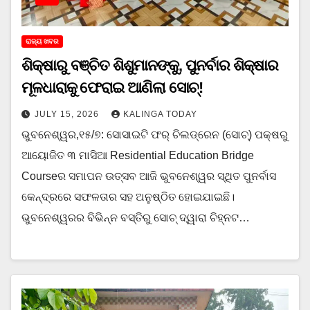
ରାଜ୍ୟ ଖବର
ଶିକ୍ଷାରୁ ବଞ୍ଚିତ ଶିଶୁମାନଙ୍କୁ, ପୁନର୍ବାର ଶିକ୍ଷାର
ମୂଳଧାରାକୁ ଫେରାଇ ଆଣିଲା ସୋଚ୍!
JULY 15, 2026
KALINGA TODAY
ଭୁବନେଶ୍ୱର,୧୫/୭: ସୋସାଇଟି ଫର୍ ଚିଲଡ୍ରେନ (ସୋଚ୍) ପକ୍ଷରୁ
ଆୟୋଜିତ ୩ ମାସିଆ Residential Education Bridge
Courseର ସମାପନ ଉତ୍ସବ ଆଜି ଭୁବନେଶ୍ୱର ସ୍ଥିତ ପୁନର୍ବାସ
କେନ୍ଦ୍ରରେ ସଫଳତାର ସହ ଅନୁଷ୍ଠିତ ହୋଇଯାଇଛି।
ଭୁବନେଶ୍ୱରର ବିଭିନ୍ନ ବସ୍ତିରୁ ସୋଚ୍ ଦ୍ୱାରା ଚିହ୍ନଟ…