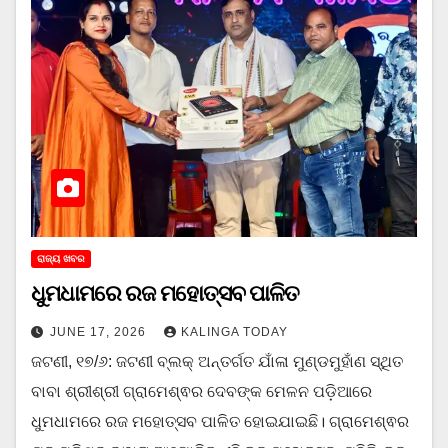
ରାଜ୍ୟ ଖବର
ଧୁମଧାମରେ ରଜ ମହୋତ୍ସବ ପାଳିତ
JUNE 17, 2026
KALINGA TODAY
ଜଟଣୀ, ୧୭/୬: ଜଟଣୀ ବ୍ଲକ୍ ଅନ୍ତର୍ଗତ ଯାଁଳା ମୁଣ୍ଡମୁହାଁଣ ସ୍ଥିତ
ବାବା ଶ୍ରୀଶ୍ରୀ ଗ୍ରାମେଶ୍ଵର ଦେବଙ୍କ ମେଳନ ପଡ଼ିଆରେ
ଧୁମଧାମରେ ରଜ ମହୋତ୍ସବ ପାଳିତ ହୋଇଯାଇଛି। ଗ୍ରାମେଶ୍ଵର