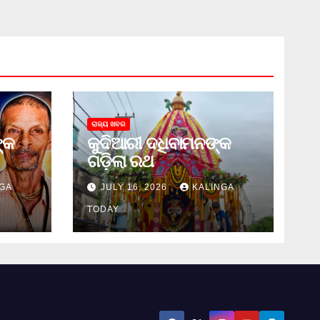
ରାଜ୍ୟ ଖବର
୍କ
କୁଦିଆରୀ ଦଧିବାମନଙ୍କ
ଗଡ଼ିଲା ରଥ
GA
JULY 16, 2026
KALINGA
TODAY