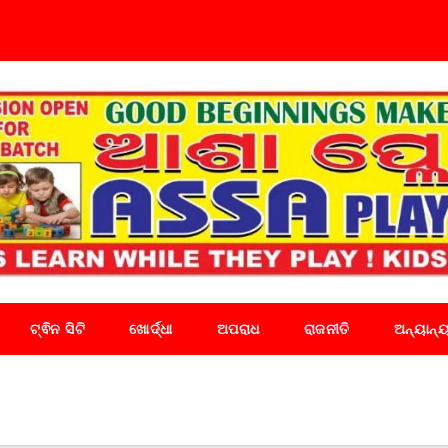
ଟ୍ଵିନ ସିଟି
ଖୋର୍ଦ୍ଧା
ଅପରାଧ
ରାଜନୀତି
ଅନ୍ୟାନ୍