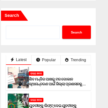
Search
Search
Latest
Popular
Trending
ରାଜ୍ୟ ଖବର
ଶିବ ମନ୍ଦିର ପାଖରୁ ମଦ ଦୋକାନ
ସ୍ଥାନାନ୍ତରଣ ପାଇଁ ଜିଲ୍ଲା ପ୍ରଶାସନକୁ
ଦାବି କଲେ ଅନିଲ
ରାଜ୍ୟ ଖବର
ଯୁବତୀଙ୍କୁ ଲିଫ୍‌ଟ୍‌ ଦେଇ ଯୁବତୀଙ୍କୁ