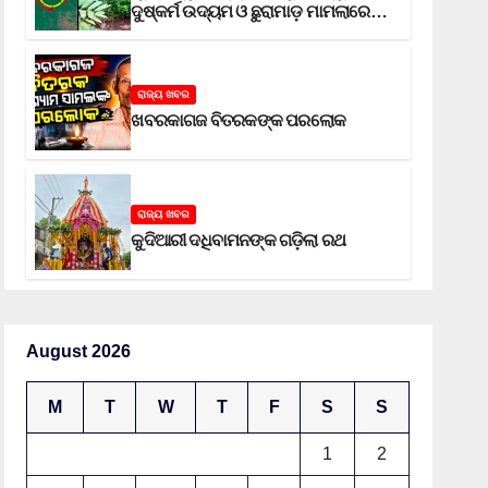
ଦୁଷ୍କର୍ମ ଉଦ୍ୟମ ଓ ଛୁରାମାଡ଼ ମାମଲାରେ
ଜେଲ ଗଲା ଅଭିଯୁକ୍ତ
ରାଜ୍ୟ ଖବର
ଖବରକାଗଜ ବିତରକଙ୍କ ପରଲୋକ
ରାଜ୍ୟ ଖବର
କୁଦିଆରୀ ଦଧିବାମନଙ୍କ ଗଡ଼ିଲା ରଥ
August 2026
M
T
W
T
F
S
S
1
2