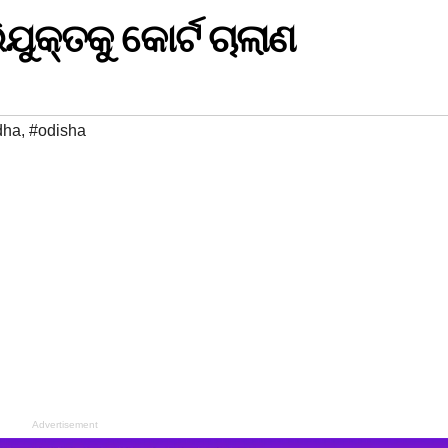
ଯୁକ୍ତକୁ କୋର୍ଟ ଚାଲାଣ
dha
,
#odisha
Advertisement