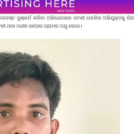
ବରଦସ୍ତ ଦୁଷ୍କର୍ମ କରିବା ଅଭିଯୋଗରେ ଜଟଣୀ ପୋଲିସ ଅଭିଯୁକ୍ତକୁ ଗି
 ଜଟଣୀ ଥାନା ଅଧୀନ ଛଣଘର ଗ୍ରାମର ଅରୁ ଭୋଇ।