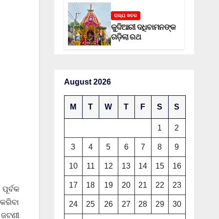
ରାଜ୍ୟ ଖବର
କୁଦିଆରୀ ଦଧିବାମନଙ୍କ
ଗଡ଼ିଲା ରଥ
August 2026
M
T
W
T
F
S
S
1
2
3
4
5
6
7
8
9
10
11
12
13
14
15
16
17
18
19
20
21
22
23
ୂର୍ବକ
 କରିବା
24
25
26
27
28
29
30
ା ଜଟଣୀ