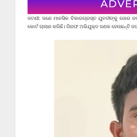
ଜଟଣୀ: ଜଣେ ମାନସିକ ବିକାରଗ୍ରସ୍ତ ଯୁବତୀଙ୍କୁ ଜୋର ଜ
କୋର୍ଟ ଚାଲାଣ କରିଛି। ଗିରଫ ଅଭିଯୁକ୍ତ ଜଣକ ହେଉଛନ୍ତି