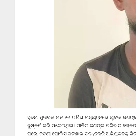
ସୂଚନା ମୁତାବକ ଗତ ୨୬ ତାରିଖ ମଧ୍ୟହ୍ନରେ ଯୁବତୀ ଜଣଙ୍
ଦୁଷ୍କର୍ମ କରି ପଳେଇଥିଲା। ପୀଡ଼ିତା ଜଣଙ୍କ ପରିବାର ଲ
ପରେ, ଜଟଣୀ ପୋଲିସ ଘଟଣାର ତଦନ୍ତକରି ଅଭିଯୁକ୍ତକୁ ଗିରଫ