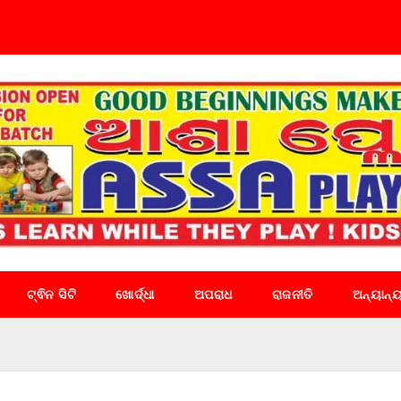
ଟ୍ଵିନ ସିଟି
ଖୋର୍ଦ୍ଧା
ଅପରାଧ
ରାଜନୀତି
ଅନ୍ୟାନ୍