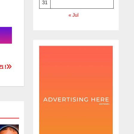
31
« Jul
ଥ !