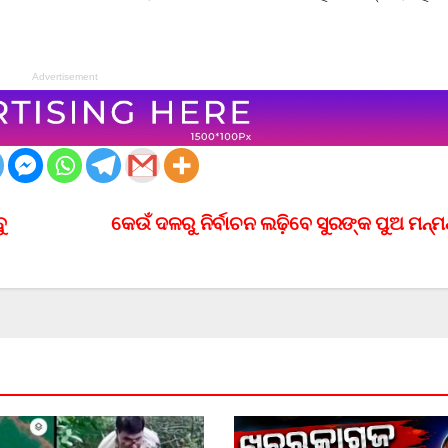
Advertisement
ୁ
କେଉଁ ଦଳରୁ ନିର୍ବାଚନ ଲଢ଼ିବେ ସୁରଙ୍କ ପୁଅ ମନ୍ମ