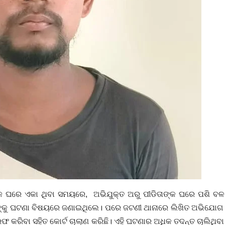
କ ଘରେ ଏକା ଥିବା ସମୟରେ, ଅଭିଯୁକ୍ତ ଅରୁ ପୀଡିତାଙ୍କ ଘରେ ପଶି ବଳ ପ
ୋକଙ୍କୁ ଘଟଣା ବିଷୟରେ ଜଣାଇଥିଲେ। ପରେ ଜଟଣୀ ଥାନାରେ ଲିଖିତ ଅଭିଯୋଗ
 କରିବା ସହିତ କୋର୍ଟ ଚାଲାଣ କରିଛି। ଏହି ଘଟଣାର ଅଧିକ ତଦନ୍ତ ଚାଲିଥିବ