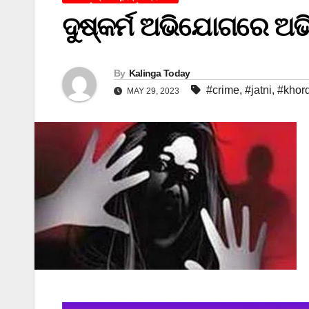
ଦୁଷ୍କର୍ମ ଅଭିଯୋଗରେ ଅଭି
By
Kalinga Today
#crime
,
#jatni
,
#khor
MAY 29, 2023