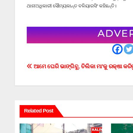
ଥାନାଅଧିକାରୀ ସୌମ୍ୟକାନ୍ତ ବଳିୟାରସିଂ କହିଛନ୍ତି।
Post
ଆମେ ଘେରି ଭାଙ୍ଗିବୁ, ଚିଲିକା ମା’କୁ ରକ୍ଷା କରିବ
navigation
Related Post