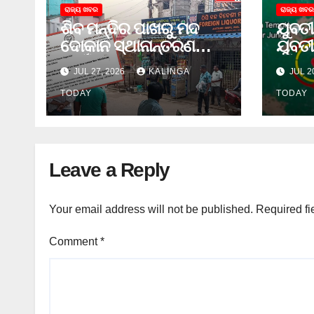
ରାଜ୍ୟ ଖବର
ରାଜ୍ୟ ଖବର
ଶିବ ମନ୍ଦିର ପାଖରୁ ମଦ
ଯୁବତୀ
ଦୋକାନ ସ୍ଥାନାନ୍ତରଣ
ଯୁବତୀ
ପାଇଁ ଜିଲ୍ଲା ପ୍ରଶାସନକୁ
ଓ ଛୁର
JUL 27, 2026
KALINGA
JUL 2
ଦାବି କଲେ ଅନିଲ
ଜେଲ 
TODAY
TODAY
Leave a Reply
Your email address will not be published.
Required fi
Comment
*