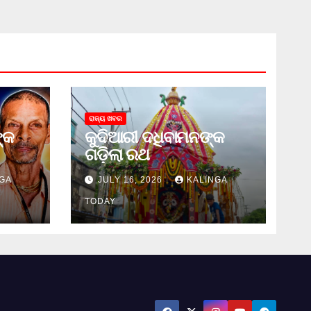
ରାଜ୍ୟ ଖବର
୍କ
କୁଦିଆରୀ ଦଧିବାମନଙ୍କ
ଗଡ଼ିଲା ରଥ
GA
JULY 16, 2026
KALINGA
TODAY