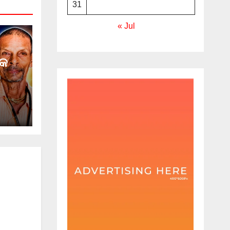
31
« Jul
୍କ