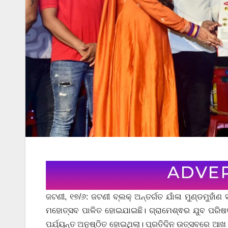
ଜଟଣୀ, ୧୭/୬: ଜଟଣୀ ବ୍ଲକ୍ ଅନ୍ତର୍ଗତ ଯାଁଳା ମୁଣ୍ଡମୁହା
ମହୋତ୍ସବ ପାଳିତ ହୋଇଯାଇଛି। ଗ୍ରାମେଶ୍ଵର ଯୁବ ପରିଷଦ
ପର୍ଯ୍ୟନ୍ତ ଅନୁଷ୍ଠିତ ହୋଇଥିଲା। ପ୍ରତିଦିନ ଉତ୍ସବରେ ଆ