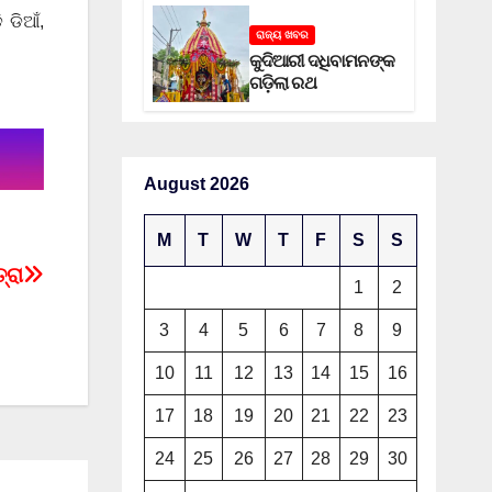
 ଡିଆଁ,
ରାଜ୍ୟ ଖବର
କୁଦିଆରୀ ଦଧିବାମନଙ୍କ
ଗଡ଼ିଲା ରଥ
August 2026
M
T
W
T
F
S
S
୍ରା
1
2
3
4
5
6
7
8
9
10
11
12
13
14
15
16
17
18
19
20
21
22
23
24
25
26
27
28
29
30