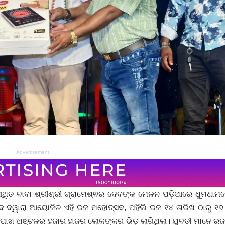
Advertisement
ଁଣ ସ୍ଥିତ ବାବା ଶ୍ରୀଶ୍ରୀ ଗ୍ରାମେଶ୍ଵର ଦେବଙ୍କ ମେଳନ ପଡ଼ିଆରେ ଧୁମଧା
 ଦ୍ୱାରା ଆୟୋଜିତ ଏହି ରଜ ମହୋତ୍ସବ, ପହିଲି ରଜ ୧୪ ତାରିଖ ଠାରୁ ୧୭ 
ଖ ପାଖ ଅଞ୍ଚଳର ହଜାର ହାଜର ଲୋକଙ୍କର ଭିଡ଼ ଲାଗିଥିଲା। ଯୁବତୀ ମାନେ ର