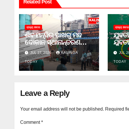
Related Post
ରାଜ୍ୟ ଖବର
ରାଜ୍ୟ ଖବର
ଶିବ ମନ୍ଦିର ପାଖରୁ ମଦ
ଯୁବତୀ
ଦୋକାନ ସ୍ଥାନାନ୍ତରଣ
ଯୁବତୀ
ପାଇଁ ଜିଲ୍ଲା ପ୍ରଶାସନକୁ
ଓ ଛୁର
JUL 27, 2026
KALINGA
JUL 2
ଦାବି କଲେ ଅନିଲ
ଜେଲ 
TODAY
TODAY
Leave a Reply
Your email address will not be published.
Required fi
Comment
*