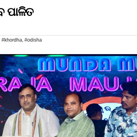
 ପାଳିତ
,
#khordha
,
#odisha