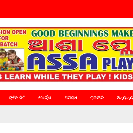
ଟ୍ଵିନ ସିଟି
ଖୋର୍ଦ୍ଧା
ଅପରାଧ
ରାଜନୀତି
ଅନ୍ୟାନ୍