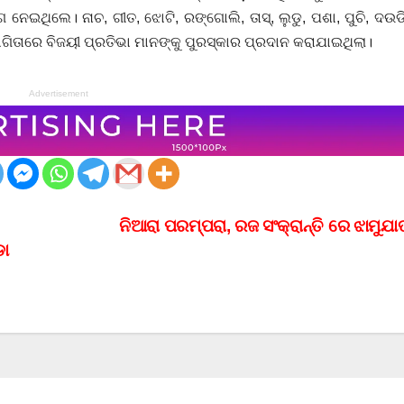
ନେଇଥିଲେ। ନାଚ, ଗୀତ, ଝୋଟି, ରଙ୍ଗୋଲି, ତାସ୍, ଲୁଡୁ, ପଶା, ପୁଚି, ଦଉଡି
ଯୋଗିତାରେ ବିଜୟୀ ପ୍ରତିଭା ମାନଙ୍କୁ ପୁରସ୍କାର ପ୍ରଦାନ କରାଯାଇଥିଲା।
Advertisement
ନିଆରା ପରମ୍ପରା, ରଜ ସଂକ୍ରାନ୍ତି ରେ ଝାମୁଯାତ
ଡୋ