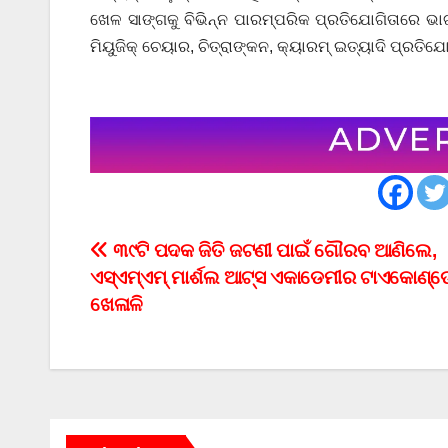
ଖେଳ ସାଙ୍ଗକୁ ବିଭିନ୍ନ ପାରମ୍ପରିକ ପ୍ରତିଯୋଗିତାରେ ଭାଗ 
ମିୟୁଜିକ୍ ଚେୟାର, ଚିତ୍ରାଙ୍କନ, କ୍ୟାରମ୍ ଇତ୍ୟାଦି ପ୍ରତି
Post
୩୯ଟି ପଦକ ଜିତି ଜଟଣୀ ପାଇଁ ଗୌରବ ଆଣିଲେ,
ଏସ୍ଏମ୍ଏମ୍ ମାର୍ଶଲ ଆଟ୍ସ ଏକାଡେମୀର ଟାଏକୋଣ୍
navigation
ଖେଳାଳି