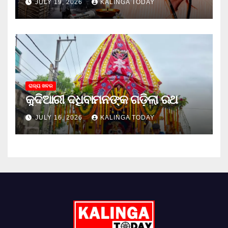
JULY 19, 2026
KALINGA TODAY
ରାଜ୍ୟ ଖବର
କୁଦିଆରୀ ଦଧିବାମନଙ୍କ ଗଡ଼ିଲା ରଥ
JULY 16, 2026
KALINGA TODAY