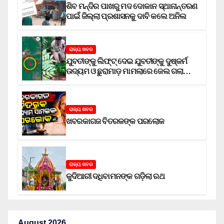
ଶିବ ମନ୍ଦିର ପାଖରୁ ମଦ ଦୋକାନ ସ୍ଥାନାନ୍ତରଣ
ପାଇଁ ଜିଲ୍ଲା ପ୍ରଶାସନକୁ ଦାବି କଲେ ଅନିଲ
ରାଜ୍ୟ ଖବର
ଯୁବତୀଙ୍କୁ ଲିଫ୍‌ଟ୍‌ ଦେଇ ଯୁବତୀଙ୍କୁ ଦୁଷ୍କର୍ମ
ଉଦ୍ୟମ ଓ ଛୁରାମାଡ଼ ମାମଲାରେ ଜେଲ ଗଲା
ଅଭିଯୁକ୍ତ
ରାଜ୍ୟ ଖବର
ଖବରକାଗଜ ବିତରକଙ୍କ ପରଲୋକ
ରାଜ୍ୟ ଖବର
କୁଦିଆରୀ ଦଧିବାମନଙ୍କ ଗଡ଼ିଲା ରଥ
August 2026