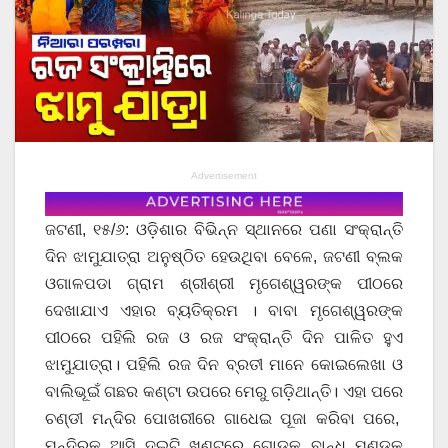
Advertisement
ଜଟଣୀ, ୧୫/୬: ଓଡ଼ିଶାର ବିଭିନ୍ନ ସ୍ଥାନରେ ପଣା ସଂକ୍ରାନ୍ତି
ଦିନ ଝାମୁଯାତ୍ରା ଅନୁଷ୍ଠିତ ହେଉଥିବା ବେଳେ, ଜଟଣୀ ବ୍ଲକ
ଓଗାଳପଡା ଗ୍ରାମ ଶ୍ରୀଶ୍ରୀ ମୃଗେଶ୍ୱରଙ୍କ ପୀଠରେ
ଦେଖାଯାଏ ଏହାର ବ୍ୟତିକ୍ରମ । ବାବା ମୃଗେଶ୍ୱରଙ୍କ
ପୀଠରେ ପହିଲି ରଜ ଓ ରଜ ସଂକ୍ରାନ୍ତି ଦିନ ପାଳିତ ହୁଏ
ଝାମୁଯାତ୍ରା। ପହିଲି ରଜ ଦିନ ବ୍ରତୀ ମାନେ କୋଇଲେଖା ଓ
ବାଲିଭୂଇଁ ଗଛର କଣ୍ଟା ଉପରେ ମେରୁ ଗଡ଼ିଥାନ୍ତି। ଏହା ପରେ
ଚଣ୍ଡୀ ମନ୍ଦିର ପୋଖରୀରେ ଗାଧେଇ ପୂଜା କରିବା ପରେ,
ମନ୍ଦିରକୁ ଆସି ଦୁଇଟି ଖୁଣ୍ଟରେ ଗୋଡ଼କୁ ବାନ୍ଧି ମୁଣ୍ଡକୁ