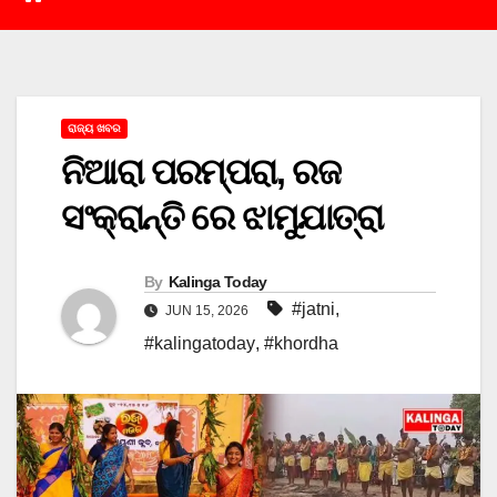
ରାଜ୍ୟ ଖବର
ନିଆରା ପରମ୍ପରା, ରଜ
ସଂକ୍ରାନ୍ତି ରେ ଝାମୁଯାତ୍ରା
By
Kalinga Today
#jatni
,
JUN 15, 2026
#kalingatoday
,
#khordha