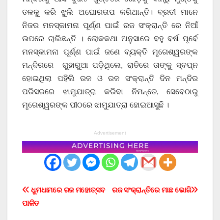
ତଳକୁ କରି ଝୁଲି ଅଘୋରତାପ କରିଥାନ୍ତି। ବ୍ରତୀ ମାନେ
ନିଜର ମନସ୍କାମନା ପୂର୍ଣ୍ଣ ପାଇଁ ରଜ ସଂକ୍ରାନ୍ତି ରେ ନିଆଁ
ଉପରେ ଚାଲିଛନ୍ତି । ଲୋକକଥା ଅନୁସାରେ ବହୁ ବର୍ଷ ପୂର୍ବେ
ମନସ୍କାମନା ପୂର୍ଣ୍ଣ ପାଇଁ ଜଣେ ବ୍ୟକ୍ତି ମୃଗେଶ୍ୱରଙ୍କ
ମନ୍ଦିରରେ ଗୁହାରୁଆ ପଡ଼ିଥିଲେ, ରାତିରେ ତାଙ୍କୁ ସ୍ବପ୍ନ
ହୋଇଥିଲା ପହିଲି ରଜ ଓ ରଜ ସଂକ୍ରାନ୍ତି ଦିନ ମନ୍ଦିର
ପରିସରରେ ଝାମୁଯାତ୍ରା କରିବା ନିମନ୍ତେ, ସେବେଠାରୁ
ମୃଗେଶ୍ୱରଙ୍କ ପୀଠରେ ଝାମୁଯାତ୍ରା ହୋଇଆସୁଛି ।
Advertisement
Post
ଧୁମଧାମରେ ରଜ ମହୋତ୍ସବ
ରଜ ସଂକ୍ରାନ୍ତିରେ ମାଛ ଭୋଜି
ପାଳିତ
navigation