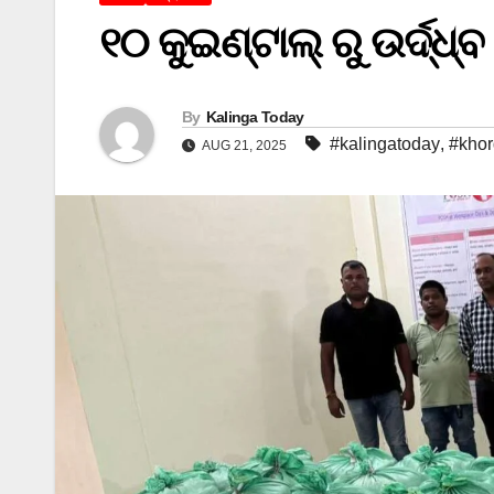
୧୦ କୁଇଣ୍ଟାଲ୍ ରୁ ଉର୍ଦ୍ଧ
By
Kalinga Today
#kalingatoday
,
#kho
AUG 21, 2025