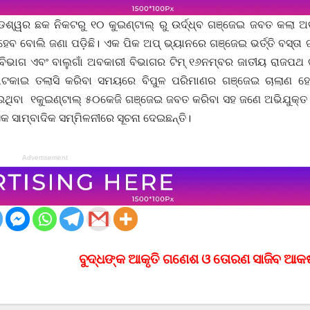
ଡେଶ୍ୱର ଛକ ନିକଟରୁ ୧୦ କୁଇଣ୍ଟାଲ୍ ରୁ ଉର୍ଦ୍ଧ୍ବ ଗଞ୍ଜେଇ ଜବତ କଲା 
େବ ବୋଲି ଜଣା ପଡ଼ିଛି। ଏକ ପିକ ଅପ୍ ଭ୍ୟାନରେ ଗଞ୍ଜେଇ ଭର୍ତ୍ତି ବସ୍ତା
 ବିଭାଗ ଏବଂ ବାଲୁଗାଁ ଅବକାରୀ ବିଭାଗର ଟିମ୍ ୧୬ନମ୍ବର ଜାତୀୟ ରାଜପଥ 
ଟକାଇ ତଲାସି କରିବା ସମୟରେ ବିପୁଳ ପରିମାଣର ଗଞ୍ଜେଇ ଚାଲାଣ ହେ
ହୋଇଥିବା ୧କୁଇଣ୍ଟାଲ୍ ୫୦କେଜି ଗଞ୍ଜେଇ ଜବତ କରିବା ସହ ଜଣେ ଅଭିଯୁକ୍
କ ସାମ୍ବାଦିକ ସମ୍ମିଳନୀରେ ସୂଚନା ଦେଇଛନ୍ତି।
Advertisement
ବୁଦ୍ଧଙ୍କ ଆକୃତି ଗଣେଶ ଓ ତୋରଣ ସାଜିବ ଆକର