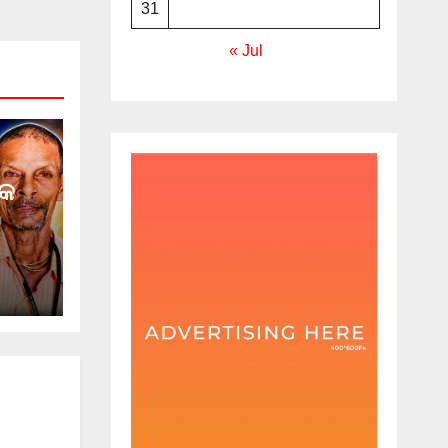
31
« Jul
୍କ