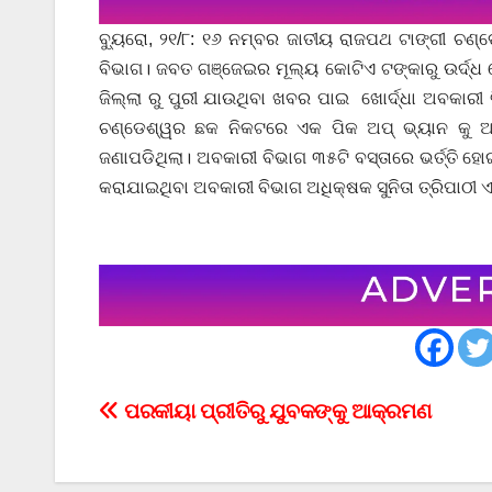
ବ୍ୟୁରୋ, ୨୧/୮: ୧୬ ନମ୍ବର ଜାତୀୟ ରାଜପଥ ଟାଙ୍ଗୀ ଚଣ୍
ବିଭାଗ। ଜବତ ଗଞ୍ଜେଇର ମୂଲ୍ୟ କୋଟିଏ ଟଙ୍କାରୁ ଉର୍ଦ୍ଧ ହ
ଜିଲ୍ଲା ରୁ ପୁରୀ ଯାଉଥିବା ଖବର ପାଇ ଖୋର୍ଦ୍ଧା ଅବକାରୀ
ଚଣ୍ଡେଶ୍ୱର ଛକ ନିକଟରେ ଏକ ପିକ ଅପ୍ ଭ୍ୟାନ କୁ ଅ
ଜଣାପଡିଥିଲା। ଅବକାରୀ ବିଭାଗ ୩୫ଟି ବସ୍ତାରେ ଭର୍ତ୍ତି 
କରାଯାଇଥିବା ଅବକାରୀ ବିଭାଗ ଅଧିକ୍ଷକ ସୁନିତା ତ୍ରିପାଠୀ ଏ
Post
ପରକୀୟା ପ୍ରୀତିରୁ ଯୁବକଙ୍କୁ ଆକ୍ରମଣ
navigation