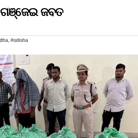
୍ବ ଗଞ୍ଜେଇ ଜବତ
rdha
,
#odisha