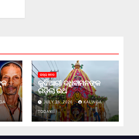
ରାଜ୍ୟ ଖବର
୍କ
କୁଦିଆରୀ ଦଧିବାମନଙ୍କ
ଗଡ଼ିଲା ରଥ
GA
JULY 16, 2026
KALINGA
TODAY