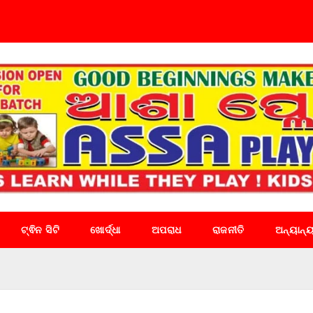
ଟ୍ଵିନ ସିଟି
ଖୋର୍ଦ୍ଧା
ଅପରାଧ
ରାଜନୀତି
ଅନ୍ୟାନ୍