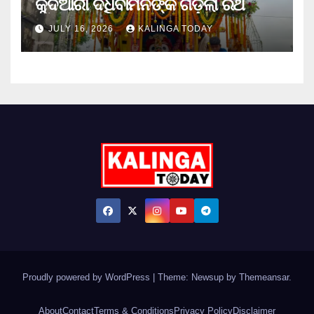
କୁଦିଆରୀ ଦଧିବାମନଙ୍କ ଗଡ଼ିଲା ରଥ
JULY 16, 2026
KALINGA TODAY
Proudly powered by WordPress
|
Theme: Newsup by
Themeansar
.
About
Contact
Terms & Conditions
Privacy Policy
Disclaimer