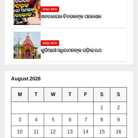
ରାଜ୍ୟ ଖବର
ଖବରକାଗଜ ବିତରକଙ୍କ ପରଲୋକ
ରାଜ୍ୟ ଖବର
କୁଦିଆରୀ ଦଧିବାମନଙ୍କ ଗଡ଼ିଲା ରଥ
August 2026
M
T
W
T
F
S
S
1
2
3
4
5
6
7
8
9
10
11
12
13
14
15
16