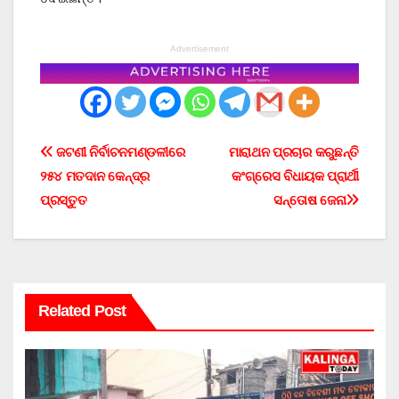
Advertisement
Post
ଜଟଣୀ ନିର୍ବାଚନମଣ୍ଡଳୀରେ
ମାରାଥନ ପ୍ରଚାର କରୁଛନ୍ତି
୨୫୪ ମତଦାନ କେନ୍ଦ୍ର
କଂଗ୍ରେସ ବିଧାୟକ ପ୍ରାର୍ଥୀ
navigation
ପ୍ରସ୍ତୁତ
ସନ୍ତୋଷ ଜେନା
Related Post