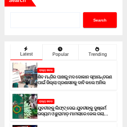
Search
Search
Latest
Popular
Trending
ରାଜ୍ୟ ଖବର
ଶିବ ମନ୍ଦିର ପାଖରୁ ମଦ ଦୋକାନ ସ୍ଥାନାନ୍ତରଣ
ପାଇଁ ଜିଲ୍ଲା ପ୍ରଶାସନକୁ ଦାବି କଲେ ଅନିଲ
ରାଜ୍ୟ ଖବର
ଯୁବତୀଙ୍କୁ ଲିଫ୍‌ଟ୍‌ ଦେଇ ଯୁବତୀଙ୍କୁ ଦୁଷ୍କର୍ମ
ଉଦ୍ୟମ ଓ ଛୁରାମାଡ଼ ମାମଲାରେ ଜେଲ ଗଲା
ଅଭିଯୁକ୍ତ