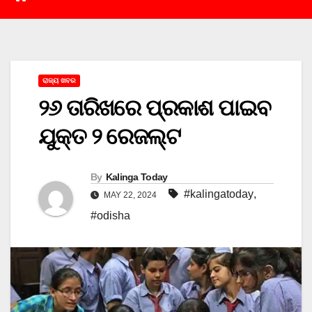
ରାଜ୍ୟ ଖବର
୨୬ ତାରିଖରେ ପ୍ରକାଶ ପାଇବ
ଯୁକ୍ତ ୨ ରେଜଲ୍ଟ
By
Kalinga Today
#kalingatoday
,
MAY 22, 2024
#odisha