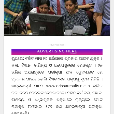
Advertisement
ବ୍ୟୁରୋ: ଚଳିତ ମାସ ୨୬ ତାରିଖରେ ପ୍ରକାଶ ପାଇବ ଯୁକ୍ତ ୨
କଳା, ବିଜ୍ଞାନ, ବାଣିଜ୍ୟ ଓ ଧନ୍ଦାମୂଳକର ରେଜଲ୍ଟ । ୨୬
ତାରିଖ ଅପରାହ୍ନରେ ପରୀକ୍ଷା ଫଳ ୱେବସାଇଟ ରେ
ପ୍ରକାଶ ପାଇବ ବୋଲି ସିଏଚଏସଇ ପକ୍ଷରୁ ସୂଚନା ମିଳିଛି ।
ଛାତ୍ରଛାତ୍ରୀ ମାନେ www.orissaresults.nic.in କ୍ଲିକ
କରି ନିଜର ରେଜଲ୍ଟ ଦେଖିପାରିବେ। ଚଳିତ ବର୍ଷ କଳା, ବିଜ୍ଞାନ,
ବାଣିଜ୍ୟ ଓ ଧନ୍ଦାମୂଳକ ଶିକ୍ଷାରେ ରାଜ୍ୟରେ ମୋଟ
୩ଲକ୍ଷ ୮୪ହଜାର ୫୯୭ ଜଣ ଛାତ୍ରଛାତ୍ରୀ ପରୀକ୍ଷା
ଦେଇଛନ୍ତି।