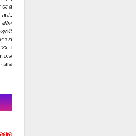
ଅମରେଶ
 ମାଝୀ,
, ରସିକ
ବାର୍ଡି
ଣ୍ଠନାଥ
ିଲେ ।
ାମାରେ
େ ଶୋକ
ନୁମାନ