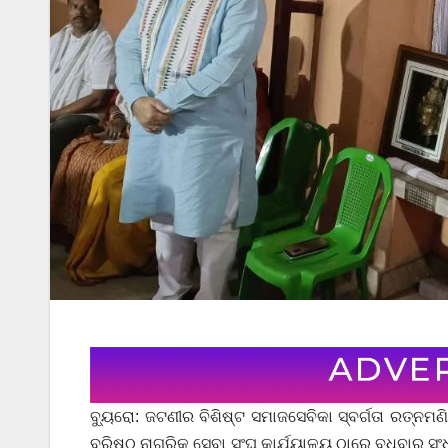
ବ୍ୟୁରୋ: ଜଟଣୀର ବିଶିଷ୍ଟ ସମାଜସେବିକା ସ୍ବର୍ଗତା ରତ୍ନମଣି
ବରିଷ୍ଠ ନାଗରିକ ସେବା ସଂଘ କାର୍ଯ୍ୟାଳୟ ଠାରେ ବୁଧବାର ସ