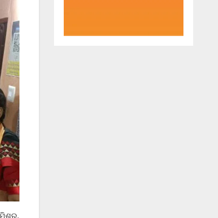
ମିଶ୍ର,