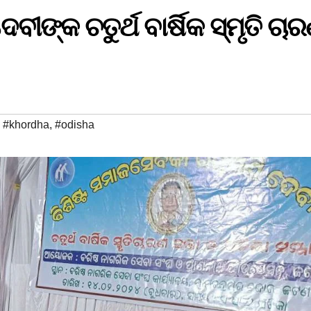
ୀଙ୍କ ଚତୁର୍ଥ ବାର୍ଷିକ ସ୍ମୃତି ଚା
,
#khordha
,
#odisha