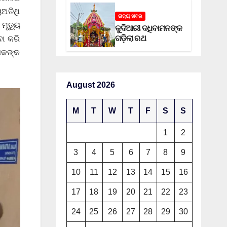
ୟଅତିଥି
ରାଜ୍ୟ ଖବର
ୃତ୍ୟୁ
କୁଦିଆରୀ ଦଧିବାମନଙ୍କ
ଗଡ଼ିଲା ରଥ
ା କରି
ୋକଙ୍କ
August 2026
M
T
W
T
F
S
S
1
2
3
4
5
6
7
8
9
10
11
12
13
14
15
16
17
18
19
20
21
22
23
24
25
26
27
28
29
30