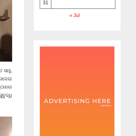
31
« Jul
 ସାହୁ,
ଯୋଗଦେଇ
୍ଠାନର
ବୁଦ୍ଧି