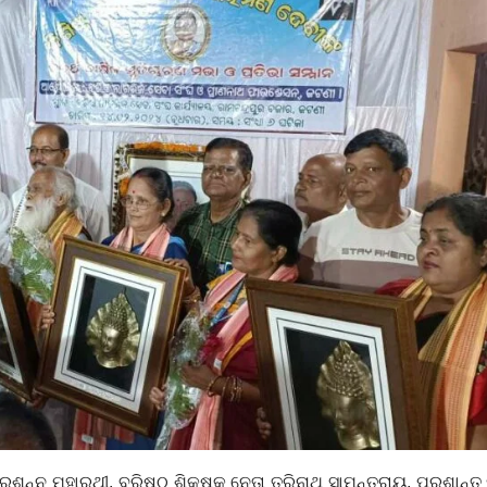
ପ୍ରଶନ୍ନ ମହାରଥୀ, ବରିଷ୍ଠ ଶିକ୍ଷକ ନେତା ତ୍ରିନାଥ ସାମନ୍ତରାୟ, ପ୍ରଶାନ୍ତ 