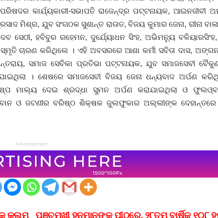
 ପରିଷଦର କାର୍ଯ୍ୟକାରୀ-ସଭାପତି ରାଜେନ୍ଦ୍ର ପଟ୍ଟନାୟକ, ଆଇନଜୀବୀ 
ସାଦ ମିଶ୍ର, ଯୁବ ସଂଗଠକ ସୁଶାନ୍ତ ରାଉତ, ବିଜୟ କୁମାର ଜେନା, ରୀନା ବାଳା
ଦେବ ସେଠୀ, ହବିବୁର ରହେମନ, ଦୁର୍ଯ୍ୟୋଧନ ସିଂହ, ଅଭିମନ୍ୟୁ ବଳିୟାରସିଂହ
ଖ ସ୍ମୃତି ଚାରଣ କରିଥିଲେ । ଏହି ଅବସରରେ ଆଶା କର୍ମୀ ସବିତା ଦାସ, ଅଙ୍ଗନଓ୍
ସାମନ୍ତରାୟ, ସମାଜ ସେବିକା ପ୍ରତିଭା ପଟ୍ଟନାୟକ, ଯୁବ ସମାଜସେବୀ ବୈକୁ
ରାଯାଇଥିଲା । ଶେଷରେ ସମାଜସେବୀ ବିଜୟ ଜେନା ଧନ୍ୟବାଦ ଅର୍ପଣ କରିଥ
ଷ୍ପ ମାଲ୍ୟ ଦେଇ ଶ୍ରଦ୍ଧା ସୁମନ ଅର୍ପଣ କରାଯାଇଥିଲା ଓ ଫୁଲଓ୍ବ
ାନ ଓ ଜଟଣୀର ବରିଷ୍ଠ ଶିକ୍ଷକ ଜୁଲଫୁକାର ଅଲ୍ଲୀଙ୍କ ଦେହାନ୍ତର
Advertisement
ଙ୍କ କଲମ
ପଞ୍ଚମୁଖୀ ହନୁମାନଙ୍କ ପୀଠରେ, ୨୮ତମ ବାର୍ଷିକ ୧୦୮ ହ