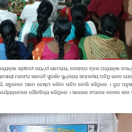
 ଅଧ୍ୟକ୍ଷା ଶ୍ରୀମତୀ ଜୟନ୍ତୀ ଛୋଟରାୟ, ଡେଲାଙ୍ଗ ବ୍ଳକ ଅଧ୍ୟକ୍ଷା ବାସନ୍ତ
୍ୟବସାୟୀ ମହାସଂଘ ସଭାପତି ସୁଦର୍ଶନ ସୁନ୍ଦରାୟ ସମ୍ମାନୀୟ ଅତିଥି ଭାବେ 
, ସବୁବେଳେ ଆମେ ଚେଷ୍ଟା କରିବା ଉଚିତ ବୋଲି କହିଥିଲେ । ଦୁଇ ଅନୁଷ
କାର୍ଯ୍ୟକ୍ରମରେ ପୌରହିତ୍ୟ କରିଥିଲେ । ସାଧାରଣ ସଂପାଦକ ଜବାହର ଲାଲ ସୁ