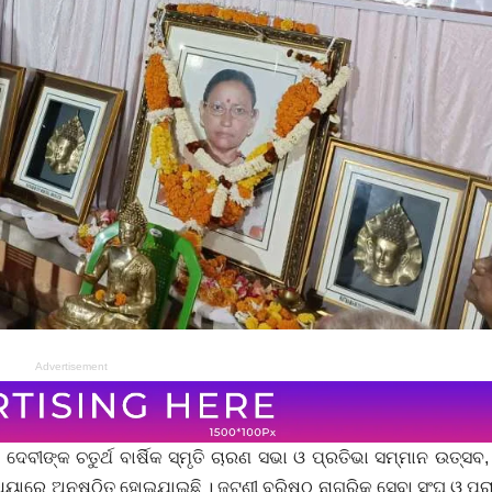
Advertisement
 ଦେବୀଙ୍କ ଚତୁର୍ଥ ବାର୍ଷିକ ସ୍ମୃତି ଚାରଣ ସଭା ଓ ପ୍ରତିଭା ସମ୍ମାନ ଉତ୍ସବ
ଂଧ୍ୟାରେ ଅନୁଷ୍ଠିତ ହୋଇଯାଇଛି । ଜଟଣୀ ବରିଷ୍ଠ ନାଗରିକ ସେବା ସଂଘ ଓ ପ୍