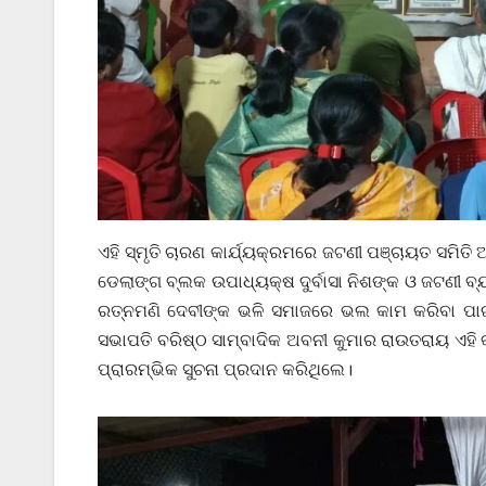
ଏହି ସ୍ମୃତି ଚାରଣ କାର୍ଯ୍ୟକ୍ରମରେ ଜଟଣୀ ପଞ୍ଚାୟତ ସମିତି
ଡେଲାଙ୍ଗ ବ୍ଲକ ଉପାଧ୍ୟକ୍ଷ ଦୁର୍ବାସା ନିଶଙ୍କ ଓ ଜଟଣୀ ବ
ରତ୍ନମଣି ଦେବୀଙ୍କ ଭଳି ସମାଜରେ ଭଲ କାମ କରିବା ପାଇଁ
ସଭାପତି ବରିଷ୍ଠ ସାମ୍ବାଦିକ ଅବନୀ କୁମାର ରାଉତରାୟ ଏହି 
ପ୍ରାରମ୍ଭିକ ସୁଚନା ପ୍ରଦାନ କରିଥିଲେ।