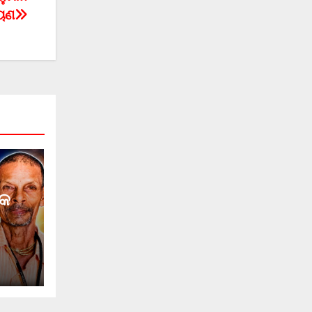
ାୟଣ
୍କ