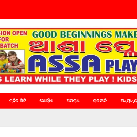
ଟ୍ଵିନ ସିଟି
ଖୋର୍ଦ୍ଧା
ଅପରାଧ
ରାଜନୀତି
ଅନ୍ୟାନ୍