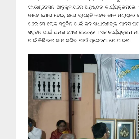
ଫାଉଣ୍ଡେସନ ଆନୁକୁଲ୍ୟରେ ଅନୁଷ୍ଠିତ କାର୍ଯ୍ୟକ୍ରମରେ, ର
ଭାବେ ଯୋଗ ଦେଇ, ଜଣେ ବ୍ୟକ୍ତି ଜୀବନ କାଳ ମଧ୍ୟରେ ସା
ପରେ ସେ ଲୋକ ସବୁଦିନ ପାଇଁ ଜନ ସାଧାରଣଙ୍କ ମାନସ ପଟର
ସବୁଦିନ ପାଇଁ ଅମର ହୋଇ ରହିଛନ୍ତି । ଏହି କାର୍ଯ୍ୟକ୍ର
ପାଇଁ କିଛି ଭଲ କାମ କରିବା ପାଇଁ ପ୍ରେରଣା ଯୋଗାଇବ।