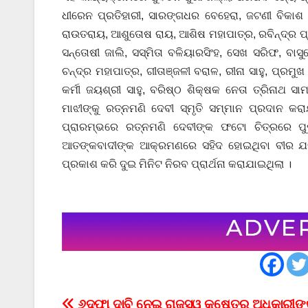
ଧୀରେନ ପ୍ରତିହାରୀ, ସାରଙ୍ଗଧର ବେହେରା, ଜଟଣୀ ବିକାଶ
ରାଉତରାୟ, ଆଶୁତୋଷ ରାୟ, ଆଶିଷ ମହାପାତ୍ର, ରବିନ୍ଦ୍ର ପ୍ର
ସନ୍ତୋଷୀ ଜାଲି, ସସ୍ମିତା ବଳିୟାରସିଂହ, ସେଖ ସରିଫ, ବାସୁ
ଚନ୍ଦ୍ର ମହାପାତ୍ର, ଗୀତାଞ୍ଜଳୀ ବରାଳ, ରୀନା ସାହୁ, ପ୍ରମୁ
କର୍ମୀ ଜୟଶ୍ରୀ ସାହୁ, ବରିଷ୍ଠ ଶିକ୍ଷକ ନେତା ତ୍ରିନାଥ 
ମାଝୀଙ୍କୁ ରତ୍ନମଣି ଦେବୀ ସ୍ମୃତି ସମ୍ମାନ ପ୍ରଦାନ କ
ପ୍ରାରମ୍ଭରେ ରତ୍ନମଣି ଦେବୀଙ୍କ ଫଟୋ ଚିତ୍ରରେ ପୁ
ଆତଙ୍କବାଦୀଙ୍କ ଆକ୍ରମଣରେ ସହିଦ ହୋଇଥିବା ବୀର ଯବ
ପ୍ରକାଶ କରି ଦୁଇ ମିନିଟ ନିରବ ପ୍ରାର୍ଥନା କରାଯାଇଥିଲା ।
୬ଦଫା ଦାବି ନେଇ ରାଜସ୍ୱ କ୍ଷେତ୍ର ଅଧିକାରୀ