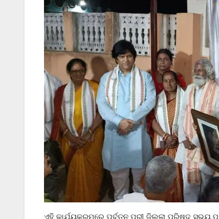
ଏହି କାର୍ଯ୍ୟକ୍ରମରେ ପୁର୍ବତନ ପୁରୀ ଜିଲ୍ଲା ପରିଷଦ ସଭ୍ୟ 