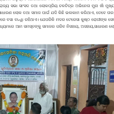
ାଜ୍ୟ ସଭା ସାଂସଦ ତଥା ଲୋକପ୍ରିୟ ଚଳଚିତ୍ର ଅଭିନେତା ମୁନା ଖାଁ ମୁଖ୍
ଧାରଣ ଲୋକ ତଥା ସମାଜ ପାଇଁ ଯଦି କିଛି ଭଲକାମ କରିଥାଏ, ତେବେ ତାର ମ
େ ବସା ବାନ୍ଧି ରହିଥାଏ। ଯେପରିକି ମଦର ଟେରେସା କୁଷ୍ଠ ରୋଗୀଙ୍କ ସେବ
ମ ମାଧ୍ୟମରେ ଆମ ସମସ୍ତଙ୍କୁ ସମାଜର ଗରିବ ନିସହାୟ, ଅସହାୟ,ସାଧାରଣ ଲ