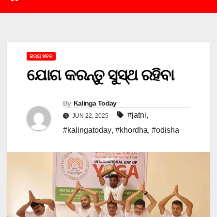
ରାଜ୍ୟ ଖବର
ଯୋଗ କରନ୍ତୁ ସୁସ୍ଥ ରହିବା
By
Kalinga Today
#jatni
,
JUN 22, 2025
#kalingatoday
,
#khordha
,
#odisha