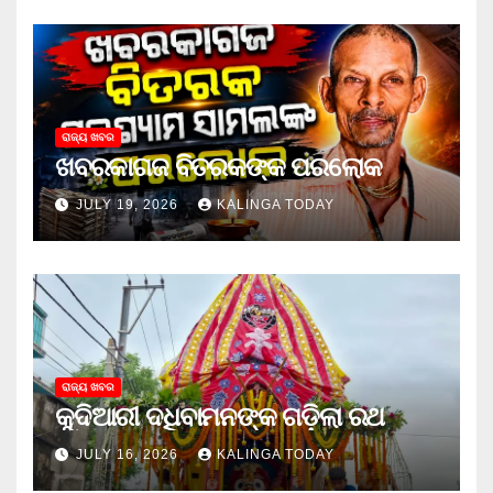
ରାଜ୍ୟ ଖବର
ଖବରକାଗଜ ବିତରକଙ୍କ ପରଲୋକ
JULY 19, 2026
KALINGA TODAY
ରାଜ୍ୟ ଖବର
କୁଦିଆରୀ ଦଧିବାମନଙ୍କ ଗଡ଼ିଲା ରଥ
JULY 16, 2026
KALINGA TODAY