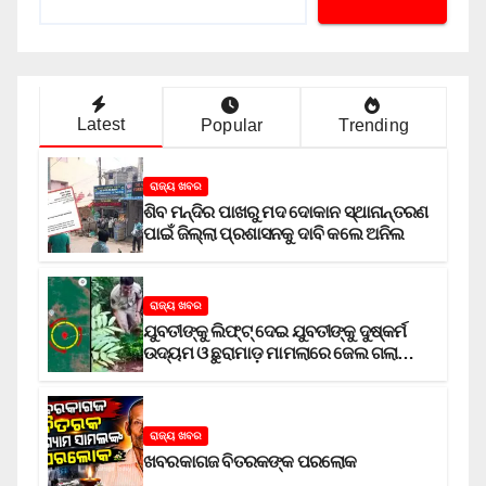
Latest
Popular
Trending
ରାଜ୍ୟ ଖବର
ଶିବ ମନ୍ଦିର ପାଖରୁ ମଦ ଦୋକାନ ସ୍ଥାନାନ୍ତରଣ
ପାଇଁ ଜିଲ୍ଲା ପ୍ରଶାସନକୁ ଦାବି କଲେ ଅନିଲ
ରାଜ୍ୟ ଖବର
ଯୁବତୀଙ୍କୁ ଲିଫ୍‌ଟ୍‌ ଦେଇ ଯୁବତୀଙ୍କୁ ଦୁଷ୍କର୍ମ
ଉଦ୍ୟମ ଓ ଛୁରାମାଡ଼ ମାମଲାରେ ଜେଲ ଗଲା
ଅଭିଯୁକ୍ତ
ରାଜ୍ୟ ଖବର
ଖବରକାଗଜ ବିତରକଙ୍କ ପରଲୋକ