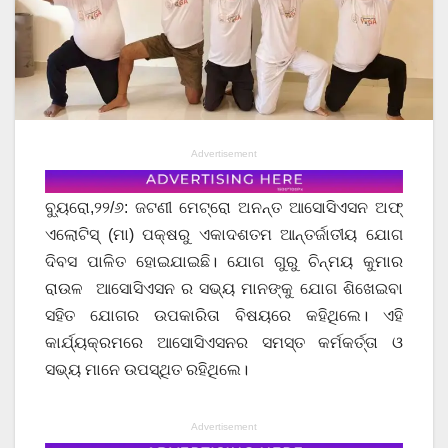
Advertisement
ବ୍ୟୁରୋ,୨୨/୬: ଜଟଣୀ ମେଟ୍ରୋ ଅନନ୍ତ ଆସୋସିଏସନ ଅଫ୍
ଏଲୋଟିସ୍ (ମା) ପକ୍ଷରୁ ଏକାଦଶତମ ଆନ୍ତର୍ଜାତୀୟ ଯୋଗ
ଦିବସ ପାଳିତ ହୋଇଯାଇଛି। ଯୋଗ ଗୁରୁ ଚିନ୍ମୟ କୁମାର
ରାଉଳ ଆସୋସିଏସନ ର ସଭ୍ୟ ମାନଙ୍କୁ ଯୋଗ ଶିଖେଇବା
ସହିତ ଯୋଗର ଉପକାରିତା ବିଷୟରେ କହିଥିଲେ। ଏହି
କାର୍ଯ୍ୟକ୍ରମରେ ଆସୋସିଏସନର ସମସ୍ତ କର୍ମକର୍ତ୍ତା ଓ
ସଭ୍ୟ ମାନେ ଉପସ୍ଥିତ ରହିଥିଲେ।
Advertisement