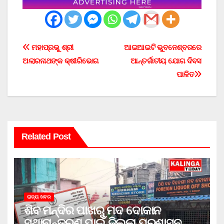
Post
ମହାପ୍ରଭୁ ଶ୍ରୀ
ଆଇଆଇଟି ଭୁବନେଶ୍ବରରେ
ଅଲାରନାଥଙ୍କ କ୍ଷୀରିଭୋଗ
ଆନ୍ତର୍ଜାତୀୟ ଯୋଗ ଦିବସ
navigation
ପାଳିତ
Related Post
ରାଜ୍ୟ ଖବର
ଶିବ ମନ୍ଦିର ପାଖରୁ ମଦ ଦୋକାନ
ସ୍ଥାନାନ୍ତରଣ ପାଇଁ ଜିଲ୍ଲା ପ୍ରଶାସନକୁ