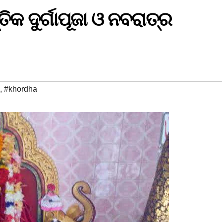
କ ଦୁର୍ଗାପୂଜା ଓ ନବରାତ୍ର
,
#khordha