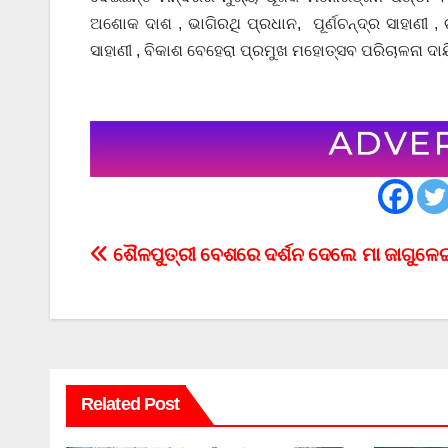
ଅଶୋକ ଦାଶ , ଭାଗିରଥି ପ୍ରଧାନ, ପୂର୍ଣଚନ୍ଦ୍ର ସାହାଣୀ , 
ସାହାଣୀ , ବିକାଶ ବେହେରା ପ୍ରମୁଖ ମହୋତ୍ସବ ପରିଚାଳନା ଦାୟ
Post
ଶୈଳପୁତ୍ରୀ ବେଶରେ ଦର୍ଶନ ଦେଲେ ମା ଜାଗୁଳେ
navigation
Related Post