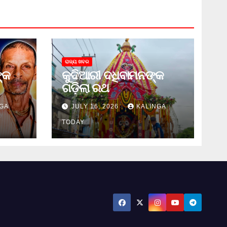
ରାଜ୍ୟ ଖବର
୍କ
କୁଦିଆରୀ ଦଧିବାମନଙ୍କ
ଗଡ଼ିଲା ରଥ
GA
JULY 16, 2026
KALINGA
TODAY