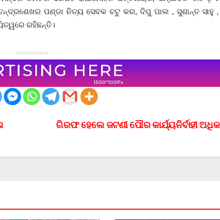
ଚନ୍ଦ୍ରଶେଖର ପଣ୍ଡା ନିତ୍ୟ ସେବକ ଚଟୁ କର, ଦିପୁ ପାଲ , ସୁଶାନ୍ତ ସାହୁ ,
ିତ୍ୱରେ ରହିଛନ୍ତି।
Advertisement
ଇ
ଗିରଫ ହେଲେ ଜଟଣୀ ପୌର କାର୍ଯ୍ୟନିର୍ବାହୀ ଅଧିକ