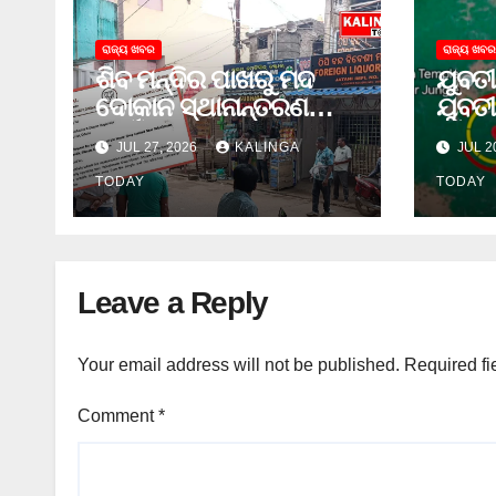
ରାଜ୍ୟ ଖବର
ରାଜ୍ୟ ଖବର
ଶିବ ମନ୍ଦିର ପାଖରୁ ମଦ
ଯୁବତୀ
ଦୋକାନ ସ୍ଥାନାନ୍ତରଣ
ଯୁବତୀ
ପାଇଁ ଜିଲ୍ଲା ପ୍ରଶାସନକୁ
ଓ ଛୁର
JUL 27, 2026
KALINGA
JUL 2
ଦାବି କଲେ ଅନିଲ
ଜେଲ 
TODAY
TODAY
Leave a Reply
Your email address will not be published.
Required fi
Comment
*