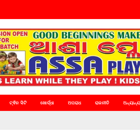
ଟ୍ଵିନ ସିଟି
ଖୋର୍ଦ୍ଧା
ଅପରାଧ
ରାଜନୀତି
ଅନ୍ୟାନ୍