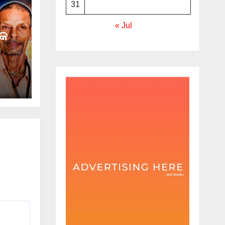
31
« Jul
୍କ