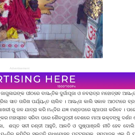
Advertisement
ାଗୁଳାଇଙ୍କ ପୀଠରେ ବାସନ୍ତିକ ଦୁର୍ଗାପୂଜା ଓ ନବରାତ୍ର ମହୋତ୍ସବ ଆସନ୍ତ
ିଲ ସାତ ତାରିଖ ପର୍ଯ୍ୟନ୍ତ ଚାଲିବ । ଆସନ୍ତା କାଲି ସକାଳ ଆଠଟାରେ ବ୍
ପୋଖରୀ ରୁ ଜଳ ଯାତ୍ରା କରି ମନ୍ଦିର ଯଜ୍ଞ ମଣ୍ଡପରେ ସ୍ଥାପନା କରିବେ । ପ
 ଙ୍କର ମହାସ୍ନାନ ସରିବା ପରେ ଶୈଳପୁତ୍ରୀ ବେଶରେ ମାଆ ଭକ୍ତଙ୍କୁ ଦର୍ଶନ
ା, ଶପ୍ତ ସତୀ ଚଣ୍ଡୀ ଆହୁତି, ଆଳତି ଓ ପୁଷ୍ପାଞ୍ଜଳି ନୀତି ହେବ ବୋଲି
ମନ୍ଦିର କମିଟିର ସଭପତି ରାଧାମୋହନ ପଟ୍ଟନାୟକ, ସମ୍ପାଦକ ଏଲ ଡ଼ି ମହା