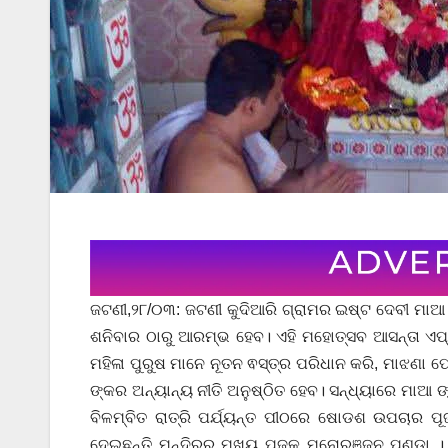
ଜଟଣୀ,୨୮/୦୩: ଜଟଣୀ କୁଦିଆରି ଗ୍ରାମର ଇଷ୍ଟ ଦେବୀ ମାଆ ଜ
ଶନିବାର ଠାରୁ ଆରମ୍ଭ ହେବ। ଏହି ମହୋତ୍ସବ ଆସନ୍ତା ଏପ୍ର
ମହିଳା ପୁରୁଷ ମାନେ ନୂତନ ଵସ୍ତ୍ର ପରିଧାନ କରି, ମାଝଣା 
ଙ୍କର ଅନ୍ୟାନ୍ୟ ନୀତି ଅନୁଷ୍ଠିତ ହେବ। ସନ୍ଧ୍ୟାରେ ମାଆ
ବିଳମ୍ବିତ ରାତ୍ରି ପର୍ଯ୍ୟନ୍ତ ପୀଠରେ ଷୋଡଶ ଉପଚାର ପୂଜ
ଦେଇଛନ୍ତି ମନ୍ଦିରର ମୁଖ୍ୟ ପୂଜକ ମନୋରଞ୍ଜନ ପଣ୍ଡା । 