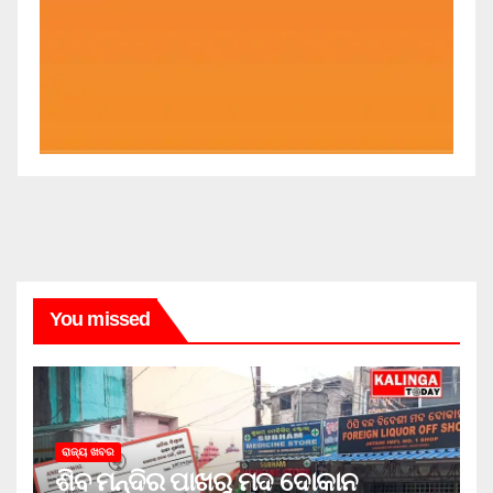
You missed
ରାଜ୍ୟ ଖବର
ଶିବ ମନ୍ଦିର ପାଖରୁ ମଦ ଦୋକାନ