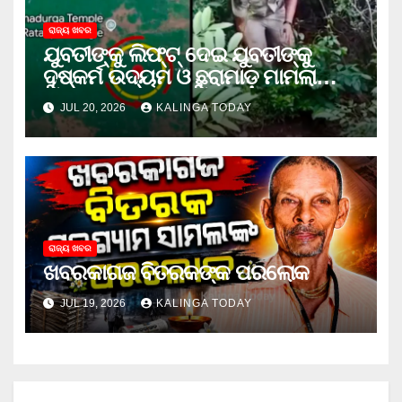
ରାଜ୍ୟ ଖବର
ଯୁବତୀଙ୍କୁ ଲିଫ୍‌ଟ୍‌ ଦେଇ ଯୁବତୀଙ୍କୁ
ଦୁଷ୍କର୍ମ ଉଦ୍ୟମ ଓ ଛୁରାମାଡ଼ ମାମଲାରେ
ଜେଲ ଗଲା ଅଭିଯୁକ୍ତ
JUL 20, 2026
KALINGA TODAY
ରାଜ୍ୟ ଖବର
ଖବରକାଗଜ ବିତରକଙ୍କ ପରଲୋକ
JUL 19, 2026
KALINGA TODAY