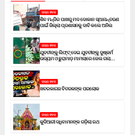
ରାଜ୍ୟ ଖବର
ଶିବ ମନ୍ଦିର ପାଖରୁ ମଦ ଦୋକାନ ସ୍ଥାନାନ୍ତରଣ
ପାଇଁ ଜିଲ୍ଲା ପ୍ରଶାସନକୁ ଦାବି କଲେ ଅନିଲ
ରାଜ୍ୟ ଖବର
ଯୁବତୀଙ୍କୁ ଲିଫ୍‌ଟ୍‌ ଦେଇ ଯୁବତୀଙ୍କୁ ଦୁଷ୍କର୍ମ
ଉଦ୍ୟମ ଓ ଛୁରାମାଡ଼ ମାମଲାରେ ଜେଲ ଗଲା
ଅଭିଯୁକ୍ତ
ରାଜ୍ୟ ଖବର
ଖବରକାଗଜ ବିତରକଙ୍କ ପରଲୋକ
ରାଜ୍ୟ ଖବର
କୁଦିଆରୀ ଦଧିବାମନଙ୍କ ଗଡ଼ିଲା ରଥ