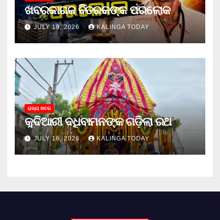
ଖବରକାଗଜ ବିତରକଙ୍କ ପରଲୋକ
JULY 19, 2026
KALINGA TODAY
ରାଜ୍ୟ ଖବର
କୁଦିଆରୀ ଦଧିବାମନଙ୍କ ଗଡ଼ିଲା ରଥ
JULY 16, 2026
KALINGA TODAY