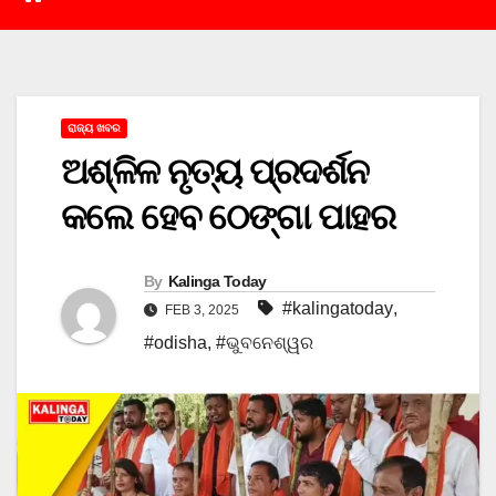
ରାଜ୍ୟ ଖବର
ଅଶ୍ଳିଳ ନୃତ୍ୟ ପ୍ରଦର୍ଶନ
କଲେ ହେବ ଠେଙ୍ଗା ପାହର
By
Kalinga Today
#kalingatoday
,
FEB 3, 2025
#odisha
,
#ଭୁବନେଶ୍ୱର