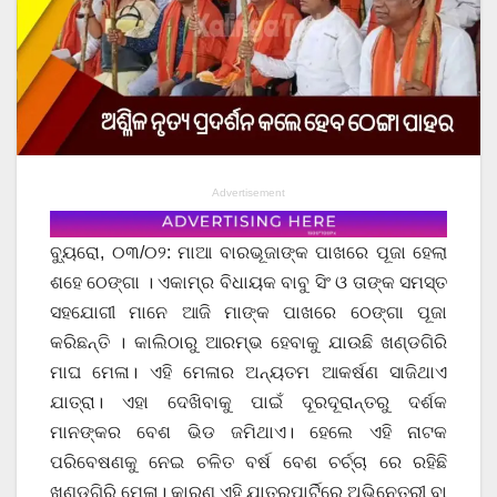
Advertisement
ବ୍ୟୁରୋ, ୦୩/୦୨: ମାଆ ବାରଭୂଜାଙ୍କ ପାଖରେ ପୂଜା ହେଲା
ଶହେ ଠେଙ୍ଗା । ଏକାମ୍ର ବିଧାୟକ ବାବୁ ସିଂ ଓ ତାଙ୍କ ସମସ୍ତ
ସହଯୋଗୀ ମାନେ ଆଜି ମାଙ୍କ ପାଖରେ ଠେଙ୍ଗା ପୂଜା
କରିଛନ୍ତି । କାଲିଠାରୁ ଆରମ୍ଭ ହେବାକୁ ଯାଉଛି ଖଣ୍ଡଗିରି
ମାଘ ମେଳା। ଏହି ମେଳାର ଅନ୍ୟତମ ଆକର୍ଷଣ ସାଜିଥାଏ
ଯାତ୍ରା। ଏହା ଦେଖିବାକୁ ପାଇଁ ଦୂରଦୂରାନ୍ତରୁ ଦର୍ଶକ
ମାନଙ୍କର ବେଶ ଭିଡ ଜମିଥାଏ। ହେଲେ ଏହି ନାଟକ
ପରିବେଷଣକୁ ନେଇ ଚଳିତ ବର୍ଷ ବେଶ ଚର୍ଚ୍ଚା ରେ ରହିଛି
ଖଣ୍ଡଗିରି ମେଳା। କାରଣ ଏହି ଯାତ୍ରପାର୍ଟିରେ ଅଭିନେତ୍ରୀ ବା