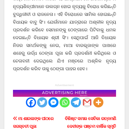
ନୃତ୍ୟଶିଳ୍ପୀମାନେ ଉଲଗ୍ନ ହୋଇ ନୃତ୍ୟକୁ ବିରୋଧ କରିଛନ୍ତି
ବୁଦ୍ଧିଜୀବୀ ଓ ରାଜନେତା। ଏହି ବିରୋଧରେ ସାମିଲ ହୋଇଛନ୍ତି
ବିଧାୟକ ବାବୁ ସିଂ। ଯେଉଁମାନେ ଯାତ୍ରାରେ ଅଶ୍ଳୀଳ ନୃତ୍ୟ
ପ୍ରଦର୍ଶନ କରିବେ ସେମାନଙ୍କୁ ଠେଙ୍ଗାରେ ପିଟିବାକୁ ଧମକ
ଦେଇଛନ୍ତି ବିଧାୟକ ଶ୍ରୀ ସିଂ। ସେଥିପାଇଁ ଆଜି ବିଧାୟକ
ନିଜର ସମର୍ଥକଙ୍କୁ ନେଇ, ମାଆ ବାରଭୂଜାଙ୍କ ପାଖରେ
ଶହେରୁ ଉର୍ଦ୍ଧ ଠେଙ୍ଗା ପୂଜା କରି ପ୍ରଦର୍ଶନୀ କରିଥିଲେ ଓ
ଚେତାବନୀ ଦେଇଥିଲେ ଯିଏ ମଞ୍ଚରେ ଅଶ୍ଳିଳ ନୃତ୍ୟ
ପ୍ରଦର୍ଶନ କରିବ ତାକୁ ଠେଙ୍ଗା ପାହର ହେବ।
Advertisement
Post
ମା ଶାରଳାଙ୍କ ପୀଠରେ
ବିଶିଷ୍ଟ ସମାଜ ସେବିକା ରତ୍ନମଣି
ସରସ୍ବତୀ ପୂଜା
ଦେବୀଙ୍କ ପଞ୍ଚମ ବାର୍ଷିକ ସ୍ମୃତି