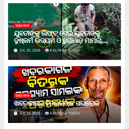
ରାଜ୍ୟ ଖବର
ଯୁବତୀଙ୍କୁ ଲିଫ୍‌ଟ୍‌ ଦେଇ ଯୁବତୀଙ୍କୁ
ଦୁଷ୍କର୍ମ ଉଦ୍ୟମ ଓ ଛୁରାମାଡ଼ ମାମଲାରେ
ଜେଲ ଗଲା ଅଭିଯୁକ୍ତ
JUL 20, 2026
KALINGA TODAY
ରାଜ୍ୟ ଖବର
ଖବରକାଗଜ ବିତରକଙ୍କ ପରଲୋକ
JUL 19, 2026
KALINGA TODAY