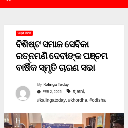
ରାଜ୍ୟ ଖବର
ବିଶିଷ୍ଟ ସମାଜ ସେବିକା
ରତ୍ନମଣି ଦେବୀଙ୍କ ପଞ୍ଚମ
ବାର୍ଷିକ ସ୍ମୃତି ଚାରଣ ସଭା
By
Kalinga Today
#jatni
,
FEB 2, 2025
#kalingatoday
,
#khordha
,
#odisha