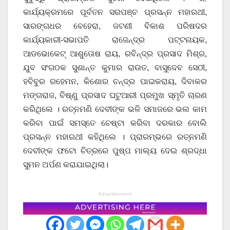
କାର୍ଯ୍ୟକ୍ରମରେ ପୂର୍ବତନ ସରପଞ୍ଚ ପ୍ରସନ୍ନ ମହାରଥୀ,
ସାରଙ୍ଗଧର ବେହେରା, ଜଟଣୀ ବିକାଶ ପରିଷଦର
କାର୍ଯ୍ୟକାରୀ-ସଭାପତି ରାଜେନ୍ଦ୍ର ପଟ୍ଟନାୟକ,
ଆଡଭୋକେଟ୍ ଆଶୁତୋଷ ରାୟ, ରବିନ୍ଦ୍ର ପ୍ରସାଦ ମିଶ୍ର,
ଯୁବ ସଂଗଠକ ସୁଶାନ୍ତ କୁମାର ରାଉତ, ବାସୁଦେବ ସେଠୀ,
ହବିବୁର ରହେମନ, କିଶୋର ଚନ୍ଦ୍ର ପାଇକରାୟ, ଦିବାକର
ମଙ୍ଗରାଜ, ବିଷ୍ଣୁ ପ୍ରସାଦ ଘଟୁଆରୀ ପ୍ରମୁଖ ସ୍ମୃତି ଚାରଣ
କରିଥିଲେ । ରତ୍ନମଣି ଦେବୀଙ୍କ ଭଳି ସମାଜରେ ଭଲ କାମ
କରିବା ପାଇଁ ସମସ୍ତେ ଚେଷ୍ଟା କରିବା ଦରକାର ବୋଲି
ପ୍ରସନ୍ନ ମହାରଥୀ କହିଥିଲେ । ପ୍ରାରମ୍ଭରେ ରତ୍ନମଣି
ଦେବୀଙ୍କ ଫଟୋ ଚିତ୍ରରେ ପୁଷ୍ପ ମାଲ୍ୟ ଦେଇ ଶ୍ରଦ୍ଧା
ସୁମନ ଅର୍ପଣ କରାଯାଇଥିଲା।
Advertisement