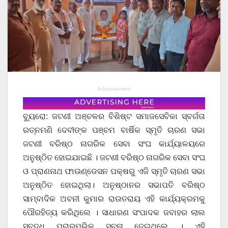
Advertisement
ବ୍ୟୁରୋ: ଜଟଣୀ ଅଞ୍ଚଳର ବିଶିଷ୍ଟ ସମାଜସେବିକା ସ୍ବର୍ଗତା
ରତ୍ନମଣି ଦେବୀଙ୍କ ପଞ୍ଚମ ବାର୍ଷିକ ସ୍ମୃତି ଚାରଣ ସଭା
ଜଟଣୀ ବରିଷ୍ଠ ନାଗରିକ ସେବା ସଂଘ କାର୍ଯ୍ୟାଳୟରେ
ଅନୁଷ୍ଠିତ ହୋଇଯାଇଛି । ଜଟଣୀ ବରିଷ୍ଠ ନାଗରିକ ସେବା ସଂଘ
ଓ ପ୍ରାଣନାଥ ଫାଉଣ୍ଡେସନ ପକ୍ଷରୁ ଏଜି ସ୍ମୃତି ଚାରଣ ସଭା
ଅନୁଷ୍ଠିତ ହୋଇଥିଲା। ଅନୁଷ୍ଠାନର ସଭାପତି ବରିଷ୍ଠ
ସାମ୍ବାଦିକ ଅବନୀ କୁମାର ରାଉତରାୟ ଏହି କାର୍ଯ୍ୟକ୍ରମକୁ
ପୌରହିତ୍ୟ କରିଥିଲେ । ସାଧାରଣ ସଂପାଦକ ଜବାହର ଲାଲ
ସୁବୁଦ୍ଧି ପ୍ରାରମ୍ଭିକ ସୁଚନା ଦେଇଥିଲେ । ଏହି