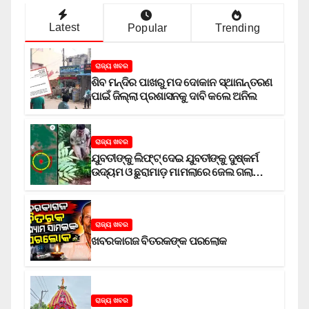
Latest
Popular
Trending
ରାଜ୍ୟ ଖବର
ଶିବ ମନ୍ଦିର ପାଖରୁ ମଦ ଦୋକାନ ସ୍ଥାନାନ୍ତରଣ
ପାଇଁ ଜିଲ୍ଲା ପ୍ରଶାସନକୁ ଦାବି କଲେ ଅନିଲ
ରାଜ୍ୟ ଖବର
ଯୁବତୀଙ୍କୁ ଲିଫ୍‌ଟ୍‌ ଦେଇ ଯୁବତୀଙ୍କୁ ଦୁଷ୍କର୍ମ
ଉଦ୍ୟମ ଓ ଛୁରାମାଡ଼ ମାମଲାରେ ଜେଲ ଗଲା
ଅଭିଯୁକ୍ତ
ରାଜ୍ୟ ଖବର
ଖବରକାଗଜ ବିତରକଙ୍କ ପରଲୋକ
ରାଜ୍ୟ ଖବର