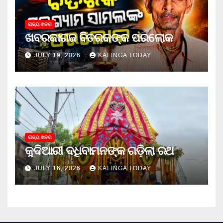
ରାଜ୍ୟ ଖବର
ଖବରକାଗଜ ବିତରକଙ୍କ ପରଲୋକ
JULY 19, 2026
KALINGA TODAY
ରାଜ୍ୟ ଖବର
କୁଦିଆରୀ ଦଧିବାମନଙ୍କ ଗଡ଼ିଲା ରଥ
JULY 16, 2026
KALINGA TODAY