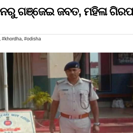
ସନରୁ ଗଞ୍ଜେଇ ଜବତ, ମହିଳା ଗିର
,
#khordha
,
#odisha