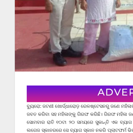
ବ୍ୟୁରୋ: ଜଟଣୀ ଖୋର୍ଦ୍ଧାରୋଡ଼ ରେଳଷ୍ଟେସନରୁ ଜଣେ ମହିଳା
ଜବତ କରିବା ସହ ମହିଳାଙ୍କୁ ଗିରଫ କରିଛି। ଗିରଫ ମହିଳା ଜ
ସୋମବାର ରାତି ୧୦ଟା ୨୦ ସମୟରେ ସୁକାନ୍ତି ଏକ ବ୍ୟାଗ 
ଲଗେଜ ସ୍କାନରରେ ସେ ବ୍ୟାଗ ସ୍କାନ ନକରି ପ୍ଲାଟଫର୍ମ ଭ