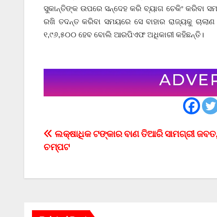
ସୁକାନ୍ତିଙ୍କ ଉପରେ ସନ୍ଦେହ କରି ବ୍ୟାଗ ଚେକିଂ କରିବା 
ରଖି ତଦନ୍ତ କରିବା ସମୟରେ ସେ ବାହାର ରାଜ୍ୟକୁ ଚାଲାଣ
୧,୯୬,୫୦୦ ହେବ ବୋଲି ଆରପିଏଫ ଅଧିକାରୀ କହିଛନ୍ତି।
Post
ଲକ୍ଷାଧିକ ଟଙ୍କାର ବାଣ ତିଆରି ସାମଗ୍ରୀ ଜବତ
ଚମ୍ପଟ
navigation