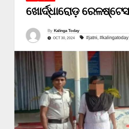
ଖୋର୍ଦ୍ଧାରୋଡ଼ ରେଳଷ୍ଟେ
By
Kalinga Today
#jatni
,
#kalingatoday
OCT 30, 2024