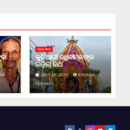
ରାଜ୍ୟ ଖବର
୍କ
କୁଦିଆରୀ ଦଧିବାମନଙ୍କ
ଗଡ଼ିଲା ରଥ
GA
JULY 16, 2026
KALINGA
TODAY