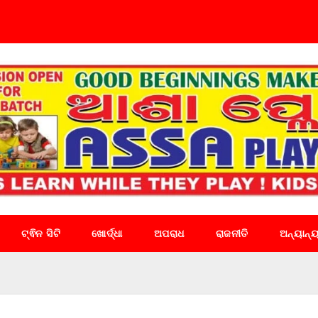
ଟ୍ଵିନ ସିଟି
ଖୋର୍ଦ୍ଧା
ଅପରାଧ
ରାଜନୀତି
ଅନ୍ୟାନ୍