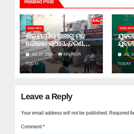
Related Post
ରାଜ୍ୟ ଖବର
ରାଜ୍ୟ ଖବର
ଶିବ ମନ୍ଦିର ପାଖରୁ ମଦ
ଯୁବତୀ
ଦୋକାନ ସ୍ଥାନାନ୍ତରଣ
ଯୁବତୀ
ପାଇଁ ଜିଲ୍ଲା ପ୍ରଶାସନକୁ
ଓ ଛୁର
JUL 27, 2026
KALINGA
JUL 2
ଦାବି କଲେ ଅନିଲ
ଜେଲ 
TODAY
TODAY
Leave a Reply
Your email address will not be published.
Required fi
Comment
*