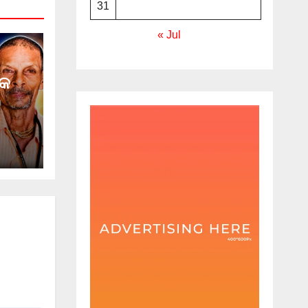
31
« Jul
୍କ