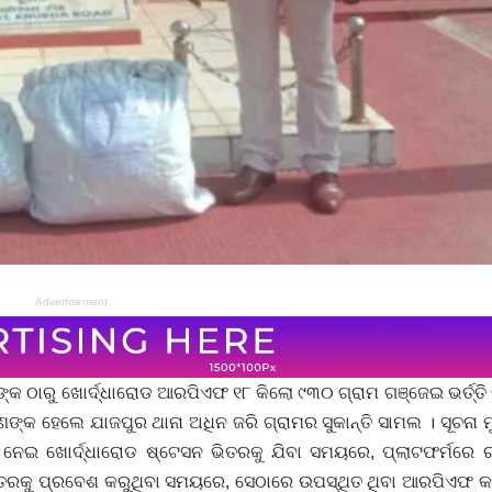
Advertisement
ଙ୍କ ଠାରୁ ଖୋର୍ଦ୍ଧାରୋଡ ଆରପିଏଫ ୧୮ କିଲୋ ୯୩୦ ଗ୍ରାମ ଗଞ୍ଜେଇ ଭର୍ତ୍ତି
ଣଙ୍କ ହେଲେ ଯାଜପୁର ଥାନା ଅଧିନ ଜରି ଗ୍ରାମର ସୁକାନ୍ତି ସାମଲ । ସୂଚନା 
ନେଇ ଖୋର୍ଦ୍ଧାରୋଡ ଷ୍ଟେସନ ଭିତରକୁ ଯିବା ସମୟରେ, ପ୍ଲାଟଫର୍ମରେ ରହ
ିତରକୁ ପ୍ରବେଶ କରୁଥିବା ସମୟରେ, ସେଠାରେ ଉପସ୍ଥିତ ଥିବା ଆରପିଏଫ କର