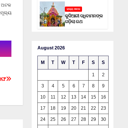
କୁ ଅଟକ
ରାଜ୍ୟ ଖବର
ମୂଲ୍ୟ
କୁଦିଆରୀ ଦଧିବାମନଙ୍କ
ଗଡ଼ିଲା ରଥ
August 2026
M
T
W
T
F
S
S
1
2
ିରଫ
3
4
5
6
7
8
9
10
11
12
13
14
15
16
17
18
19
20
21
22
23
24
25
26
27
28
29
30