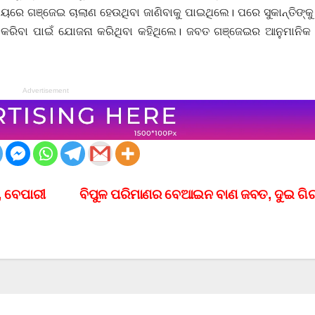
ସମୟରେ ଗଞ୍ଜେଇ ଚାଲାଣ ହେଉଥିବା ଜାଣିବାକୁ ପାଇଥିଲେ। ପରେ ସୁକାନ୍ତିଙ୍
 କରିବା ପାଇଁ ଯୋଜନା କରିଥିବା କହିଥିଲେ। ଜବତ ଗଞ୍ଜେଇର ଆନୁମାନିକ 
Advertisement
, ବେପାରୀ
ବିପୁଳ ପରିମାଣର ବେଆଇନ ବାଣ ଜବତ, ଦୁଇ ଗ