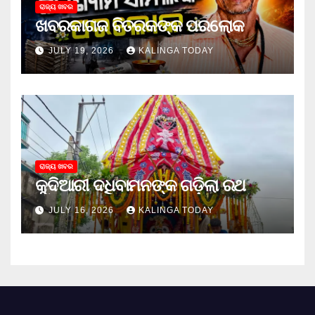
ରାଜ୍ୟ ଖବର
ଖବରକାଗଜ ବିତରକଙ୍କ ପରଲୋକ
JULY 19, 2026
KALINGA TODAY
ରାଜ୍ୟ ଖବର
କୁଦିଆରୀ ଦଧିବାମନଙ୍କ ଗଡ଼ିଲା ରଥ
JULY 16, 2026
KALINGA TODAY