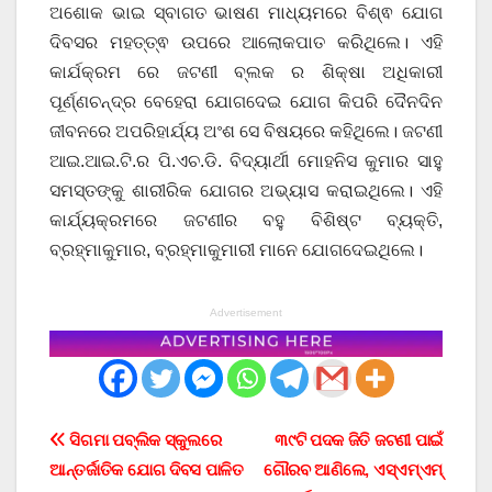
ଅଶୋକ ଭାଇ ସ୍ବାଗତ ଭାଷଣ ମାଧ୍ୟମରେ ବିଶ୍ଵ ଯୋଗ
ଦିବସର ମହତ୍ତ୍ଵ ଉପରେ ଆଲୋକପାତ କରିଥିଲେ। ଏହି
କାର୍ଯକ୍ରମ ରେ ଜଟଣୀ ବ୍ଲକ ର ଶିକ୍ଷା ଅଧିକାରୀ
ପୂର୍ଣ୍ଣଚନ୍ଦ୍ର ବେହେରା ଯୋଗଦେଇ ଯୋଗ କିପରି ଦୈନଦିନ
ଜୀବନରେ ଅପରିହାର୍ଯ୍ୟ ଅଂଶ ସେ ବିଷୟରେ କହିଥିଲେ। ଜଟଣୀ
ଆଇ.ଆଇ.ଟି.ର ପି.ଏଚ.ଡି. ବିଦ୍ୟାର୍ଥୀ ମୋହନିସ କୁମାର ସାହୁ
ସମସ୍ତଙ୍କୁ ଶାରୀରିକ ଯୋଗର ଅଭ୍ୟାସ କରାଇଥିଲେ। ଏହି
କାର୍ଯ୍ୟକ୍ରମରେ ଜଟଣୀର ବହୁ ବିଶିଷ୍ଟ ବ୍ୟକ୍ତି,
ବ୍ରହ୍ମାକୁମାର, ବ୍ରହ୍ମାକୁମାରୀ ମାନେ ଯୋଗଦେଇଥିଲେ।
Advertisement
Post
ସିଗମା ପବ୍ଲିକ ସ୍କୁଲରେ
୩୯ଟି ପଦକ ଜିତି ଜଟଣୀ ପାଇଁ
ଆନ୍ତର୍ଜାତିକ ଯୋଗ ଦିବସ ପାଳିତ
ଗୌରବ ଆଣିଲେ, ଏସ୍ଏମ୍ଏମ୍
navigation