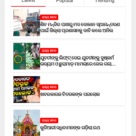
Latest
Popular
Trending
ରାଜ୍ୟ ଖବର
ଶିବ ମନ୍ଦିର ପାଖରୁ ମଦ ଦୋକାନ ସ୍ଥାନାନ୍ତରଣ
ପାଇଁ ଜିଲ୍ଲା ପ୍ରଶାସନକୁ ଦାବି କଲେ ଅନିଲ
ରାଜ୍ୟ ଖବର
ଯୁବତୀଙ୍କୁ ଲିଫ୍‌ଟ୍‌ ଦେଇ ଯୁବତୀଙ୍କୁ ଦୁଷ୍କର୍ମ
ଉଦ୍ୟମ ଓ ଛୁରାମାଡ଼ ମାମଲାରେ ଜେଲ ଗଲା
ଅଭିଯୁକ୍ତ
ରାଜ୍ୟ ଖବର
ଖବରକାଗଜ ବିତରକଙ୍କ ପରଲୋକ
ରାଜ୍ୟ ଖବର
କୁଦିଆରୀ ଦଧିବାମନଙ୍କ ଗଡ଼ିଲା ରଥ