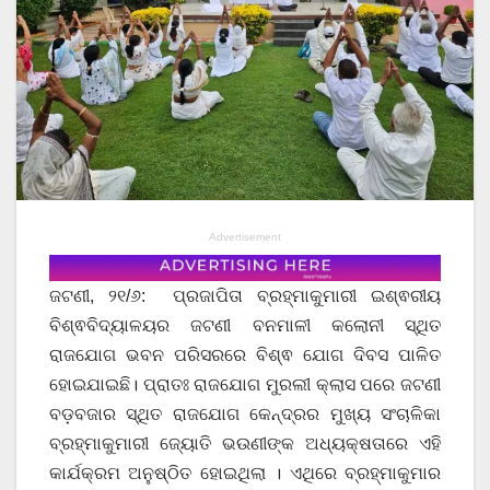
Advertisement
ଜଟଣୀ, ୨୧/୬: ପ୍ରଜାପିତା ବ୍ରହ୍ମାକୁମାରୀ ଇଶ୍ଵରୀୟ
ବିଶ୍ଵବିଦ୍ୟାଳୟର ଜଟଣୀ ବନମାଳୀ କଲୋନୀ ସ୍ଥିତ
ରାଜଯୋଗ ଭବନ ପରିସରରେ ବିଶ୍ଵ ଯୋଗ ଦିବସ ପାଳିତ
ହୋଇଯାଇଛି। ପ୍ରାତଃ ରାଜଯୋଗ ମୁରଲୀ କ୍ଲାସ ପରେ ଜଟଣୀ
ବଡ଼ବଜାର ସ୍ଥିତ ରାଜଯୋଗ କେନ୍ଦ୍ରର ମୁଖ୍ୟ ସଂଚାଳିକା
ବ୍ରହ୍ମାକୁମାରୀ ଜ୍ୟୋତି ଭଉଣୀଙ୍କ ଅଧ୍ୟକ୍ଷତାରେ ଏହି
କାର୍ଯକ୍ରମ ଅନୁଷ୍ଠିତ ହୋଇଥିଲା । ଏଥିରେ ବ୍ରହ୍ମାକୁମାର