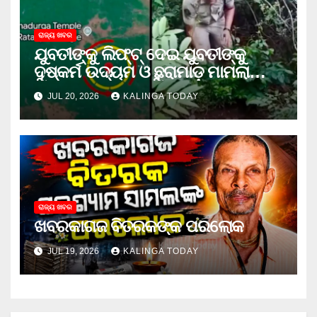
ରାଜ୍ୟ ଖବର
ଯୁବତୀଙ୍କୁ ଲିଫ୍‌ଟ୍‌ ଦେଇ ଯୁବତୀଙ୍କୁ
ଦୁଷ୍କର୍ମ ଉଦ୍ୟମ ଓ ଛୁରାମାଡ଼ ମାମଲାରେ
ଜେଲ ଗଲା ଅଭିଯୁକ୍ତ
JUL 20, 2026
KALINGA TODAY
ରାଜ୍ୟ ଖବର
ଖବରକାଗଜ ବିତରକଙ୍କ ପରଲୋକ
JUL 19, 2026
KALINGA TODAY