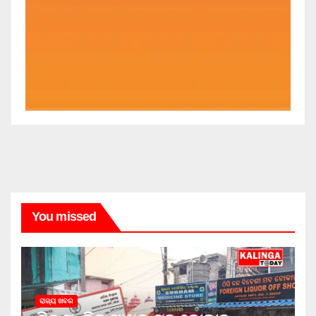
You missed
ରାଜ୍ୟ ଖବର