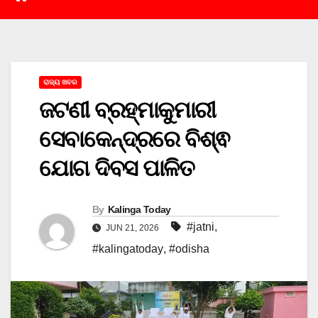
ରାଜ୍ୟ ଖବର
ଜଟଣୀ ବ୍ରହ୍ମାକୁମାରୀ
ସେବାକେନ୍ଦ୍ରରେ ବିଶ୍ଵ
ଯୋଗ ଦିବସ ପାଳିତ
By
Kalinga Today
#jatni
,
JUN 21, 2026
#kalingatoday
,
#odisha