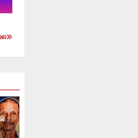
ଦାନ
୍କ