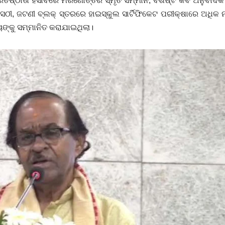
ତିଷ୍ଠାତା ହିସାବରେ ମରଣୋତ୍ତର ସ୍ମୃତି ସମ୍ମାନ, ବିଶିଷ୍ଟ କବି ଅନୁବାଦକ ସ
ସେଠୀ, ଜଟଣୀ ବ୍ଲକ୍ ସ୍ତରରେ ହାଇସ୍କୁଲ ସାର୍ଟିଫିକେଟ ପରୀକ୍ଷାରେ ଅଧିକ
ତରାୟଙ୍କୁ ସମ୍ମାନିତ କରାଯାଇଥିଲା।