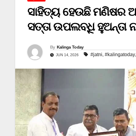
ସାହିତ୍ୟ ହେଉଛି ମଣିଷର ଆ
ସତ୍ତା ଉପଲବ୍ଧି ହୁଅନ୍ତା ନାହ
By
Kalinga Today
#jatni
,
#kalingatoday
JUN 14, 2026