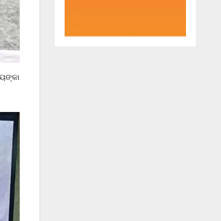
ିୟଙ୍କା