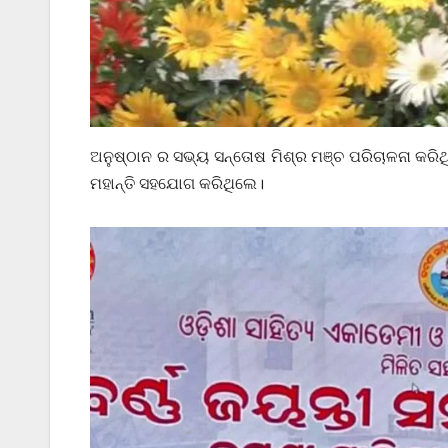
ଅନୁଷ୍ଠାନ ର ସଭ୍ୟ ସନ୍ତୋଷ ମିଶ୍ର ମଞ୍ଚ ପରିଚାଳନା କରିଥିବା
ମହାନ୍ତି ସହଯୋଗ କରିଥିଲେ।