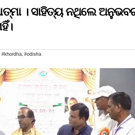
ତ୍ମା । ସାହିତ୍ୟ ନଥିଲେ ଅନୁଭବ
ିଁ।
,
#khordha
,
#odisha