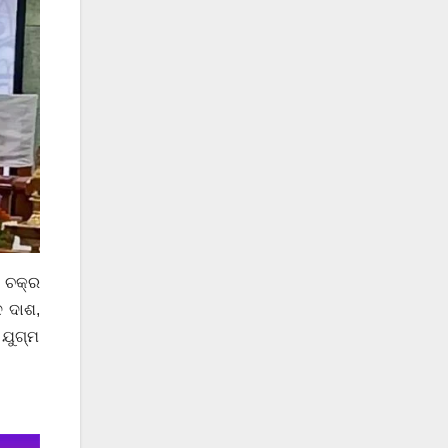
 ଚକ୍ର
ଦ ଦାଶ,
 ଯୁଗ୍ମ