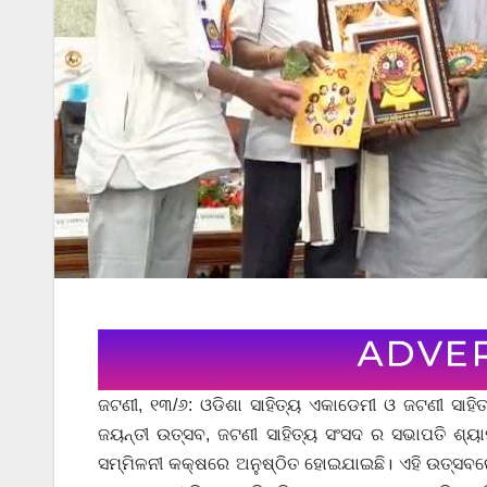
ଜଟଣୀ, ୧୩/୬: ଓଡିଶା ସାହିତ୍ୟ ଏକାଡେମୀ ଓ ଜଟଣୀ ସାହିତ
ଜୟନ୍ତୀ ଉତ୍ସବ, ଜଟଣୀ ସାହିତ୍ୟ ସଂସଦ ର ସଭାପତି ଶ୍ୟାମ
ସମ୍ମିଳନୀ କକ୍ଷରେ ଅନୁଷ୍ଠିତ ହୋଇଯାଇଛି। ଏହି ଉତ୍ସବରେ ମ