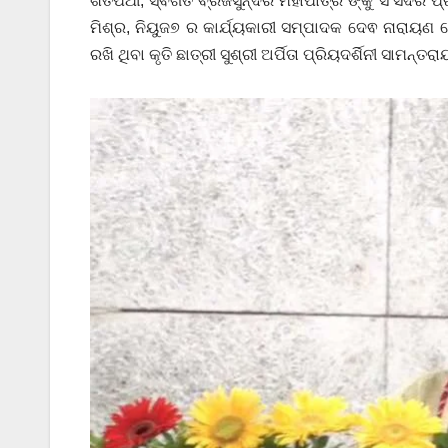
ଶତପଥୀ, ସ୍ବର୍ଗତ ବ୍ରଜସୁନ୍ଦର ମହାପାତ୍ର ଙ୍କୁ ସଂସଦର ପ୍ର
ମିଶ୍ର, ନିୟୁଜ୭ ର କାର୍ଯ୍ୟକାରୀ ସମ୍ପାଦକ ଦେଵ ନାରାୟଣ 
ରଖି ଥିବା କୃତି ଛାତ୍ରୀ ସୁଶ୍ରୀ ଅର୍ପିତା ପ୍ରିୟଦର୍ଶିନୀ ସାମନ୍