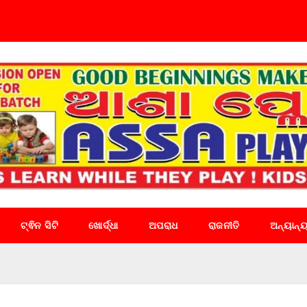
ଟ୍ଵିନ ସିଟି
ଖୋର୍ଦ୍ଧା
ଅପରାଧ
ରାଜନୀତି
ଅନ୍ୟାନ୍