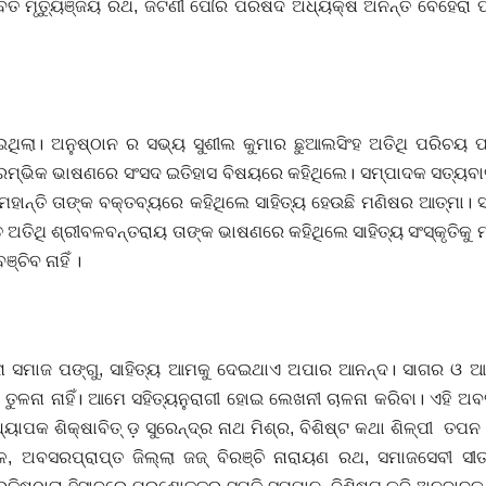
ାବିତ ମୃତ୍ୟୁଞ୍ଜୟ ରଥ, ଜଟଣୀ ପୌର ପରିଷଦ ଅଧ୍ୟକ୍ଷ ଅନନ୍ତ ବେହେରା ପ
ଇଥିଲା। ଅନୁଷ୍ଠାନ ର ସଭ୍ୟ ସୁଶୀଲ କୁମାର ଛୁଆଲସିଂହ ଅତିଥି ପରିଚୟ ପ
ରାରମ୍ଭିକ ଭାଷଣରେ ସଂସଦ ଇତିହାସ ବିଷୟରେ କହିଥିଲେ। ସମ୍ପାଦକ ସତ୍ୟବାଦ
ମହାନ୍ତି ତାଙ୍କ ବକ୍ତବ୍ୟରେ କହିଥିଲେ ସାହିତ୍ୟ ହେଉଛି ମଣିଷର ଆତ୍ମା। ସ
ତ ଅତିଥି ଶ୍ରୀବଳବନ୍ତରାୟ ତାଙ୍କ ଭାଷଣରେ କହିଥିଲେ ସାହିତ୍ୟ ସଂସ୍କୃତିକୁ
୍ଚିବ ନାହିଁ ।
ବିନା ସମାଜ ପଙ୍ଗୁ, ସାହିତ୍ୟ ଆମକୁ ଦେଇଥାଏ ଅପାର ଆନନ୍ଦ। ସାଗର ଓ 
୍ଦର ତୁଳନା ନାହିଁ। ଆମେ ସହିତ୍ୟନୁରାଗୀ ହୋଇ ଲେଖନୀ ଚାଳନା କରିବା। ଏହି 
ାଧ୍ୟାପକ ଶିକ୍ଷାବିତ୍ ଡ଼ ସୁରେନ୍ଦ୍ର ନାଥ ମିଶ୍ର, ବିଶିଷ୍ଟ କଥା ଶିଳ୍ପୀ ତପନ
ଳ, ଅବସରପ୍ରାପ୍ତ ଜିଲ୍ଲା ଜଜ୍ ବିରଞ୍ଚି ନାରାୟଣ ରଥ, ସମାଜସେବୀ ସୀତ