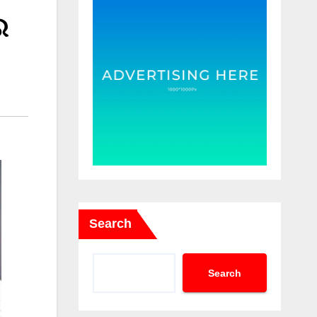
ର
Search
Search