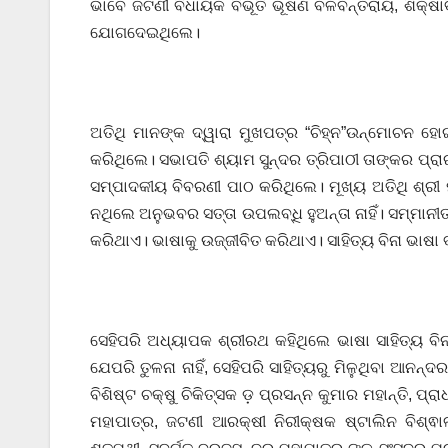
ଭାବେ ଜଟଣୀ ବିଧାୟକ ବିଭୂତି ଭୂଷଣ ବଳବନ୍ତରାୟ, ଶିକ୍ଷ
ଯୋଗଦେଇଥିଲେ।
ଅତିଥି ମାନଙ୍କ ଦ୍ୱାରା ମୁଖପତ୍ର “ଚିହ୍ନ”ଉନ୍ମୋଚନ ହୋ
କରିଥିଲେ। ସଭାପତି ଶ୍ୟାମ ସୁନ୍ଦର ତ୍ରିପାଠୀ ତାଙ୍କର ପ୍
ସମ୍ପାଦକୀୟ ବିବରଣୀ ପାଠ କରିଥିଲେ। ମୂଖ୍ୟ ଅତିଥି ଶ୍ରୀ 
ନଥିଲେ ଅନୁଭବର ସତ୍ତା ଉପଲବ୍ଧି ହୁଅନ୍ତା ନାହିଁ। ସମ୍ମାନୀ
କରିଥାଏ। ଭାଷାକୁ ଉଜ୍ଜୀବିତ କରିଥାଏ। ସାହିତ୍ୟ ବିନା ଭାଷା ବଞ
ସେହିପରି ଅଧ୍ୟାପକ ଶ୍ରୀରଥ କହିଥିଲେ ଭାଷା ସାହିତ୍ୟ 
ଯେପରି ତୁଳନା ନାହିଁ, ସେହିପରି ସାହିତ୍ୟରୁ ମିଳୁଥିବା ଆନନ
ବିଶିଷ୍ଟ ଚକ୍ଷୁ ଚିକିତ୍ସକ ଡ଼ ପ୍ରସନ୍ନ କୁମାର ମହାନ୍ତି, ପ୍ର
ମହାପାତ୍ର, ଜଟଣୀ ଆରକ୍ଷୀ ନିରୀକ୍ଷକ ଷ୍ଟାଲିନ ବିଶ୍ଵା