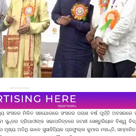
Advertisement
୍ୟ ସଂସଦର ମିଳିତ ସହଯୋଗରେ ସଂସଦର ପଚାଶ ବର୍ଷ ପୂର୍ତ୍ତି ଅବସରରେ ସୁ
 ସୁନ୍ଦର ତ୍ରିପାଠୀଙ୍କ ସଭାପତିତ୍ବରେ ଜଟଣୀ ସେଞ୍ଚୁରିୟାନ ବିଶ୍ୱ ବି
ୂଖ୍ୟ ଅତିଥି ଭାବେ ସୁସାହିତ୍ୟିକ ପ୍ରଫୁଲ୍ଲ କୁମାର ମହାନ୍ତି, ସମ୍ମାନିତ