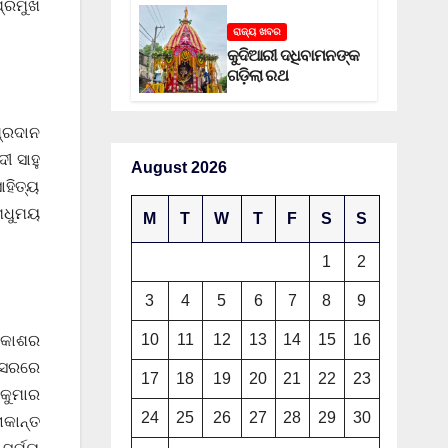
୍ରମୁଖ
ରାଜ୍ୟ ଖବର
କୁଦିଆରୀ ଦଧିବାମନଙ୍କ
ଗଡ଼ିଲା ରଥ
୍ରଦାନ
ୀ ସାହୁ
August 2026
ାହିତ୍ୟ
 ମଧୁମୟ
M
T
W
T
F
S
S
1
2
3
4
5
6
7
8
9
10
11
12
13
14
15
16
ଆକାଶର
ଅବସରରେ
17
18
19
20
21
22
23
 କୁମାର
24
25
26
27
28
29
30
ାକାନ୍ତ