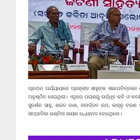
ପ୍ରଥମ ପର୍ଯ୍ୟାୟରେ ପ୍ରହ୍ଲାଦ ସାହୁଙ୍କ ସଭାପତିତ୍ବର
ଅନୁଷ୍ଠିତ ହେଇଥିଲା। ଏଥିରେ ପଚାଶରୁ ଉର୍ଦ୍ଧ୍ବ କବି ଓ କ
ସୁଦର୍ଶନ ସାହୁ, ଶରତ ଦାଶ, ଜନାର୍ଦ୍ଦନ ରଥ, କାହ୍ନୁ ଚର
ସମ୍ପାଦିକା ରଶ୍ମିତା ନାୟକ ଧନ୍ୟବାଦ ଦେଇଥିଲେ।