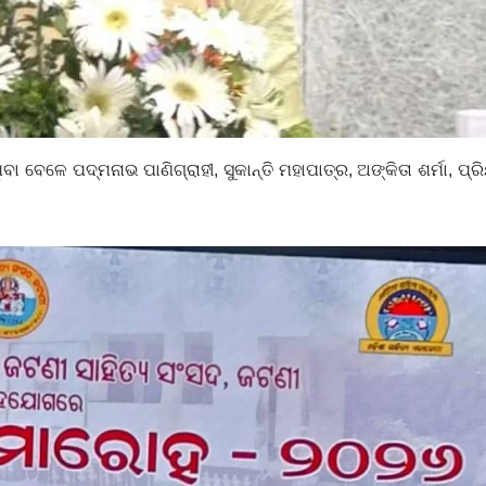
 ବେଳେ ପଦ୍ମନାଭ ପାଣିଗ୍ରାହୀ, ସୁକାନ୍ତି ମହାପାତ୍ର, ଅଙ୍କିତା ଶର୍ମା, ପ୍ର