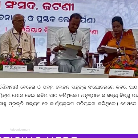
େ ସୌଦାମିନୀ ବେହେରା ଓ ପଦ୍ମ ଲୋଚନ ସାହୁଙ୍କ ସଂଯୋଜନାରେ କବିତା ପାଠ
ବୟିତ୍ରୀ ଯୋଗ ଦେଇ କବିତା ପାଠ କରିଥିଲେ। ଅନୁଷ୍ଠାନ ର ସଭ୍ୟ ବିଷ୍ଣୁ ପ
ଣ ସାହୁ ପ୍ରଭୃତି ସଭ୍ୟମାନେ କାର୍ଯ୍ୟକ୍ରମ ପରିଚାଳନା କରିଥିଲେ। ଶେଷରେ
Advertisement