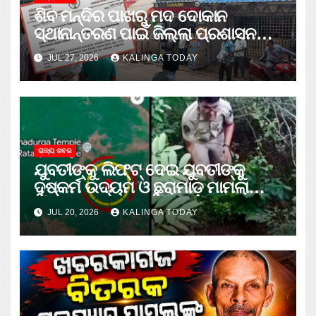
ଶିବ ମନ୍ଦିର ପାଖରୁ ମଦ ଦୋକାନ
ସ୍ଥାନାନ୍ତରଣ ପାଇଁ ଜିଲ୍ଲା ପ୍ରଶାସନକୁ
ଦାବି କଲେ ଅନିଲ
JUL 27, 2026
KALINGA TODAY
ରାଜ୍ୟ ଖବର
ଯୁବତୀଙ୍କୁ ଲିଫ୍‌ଟ୍‌ ଦେଇ ଯୁବତୀଙ୍କୁ
ଦୁଷ୍କର୍ମ ଉଦ୍ୟମ ଓ ଛୁରାମାଡ଼ ମାମଲାରେ
ଜେଲ ଗଲା ଅଭିଯୁକ୍ତ
JUL 20, 2026
KALINGA TODAY