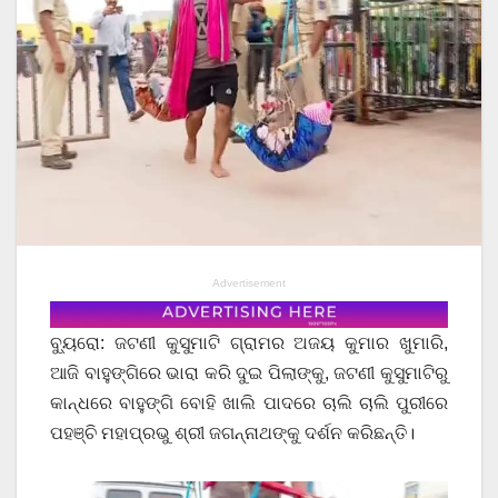
Advertisement
ବ୍ୟୁରୋ: ଜଟଣୀ କୁସୁମାଟି ଗ୍ରାମର ଅଜୟ କୁମାର ଖୁମାରି,
ଆଜି ବାହୁଙ୍ଗିରେ ଭାରା କରି ଦୁଇ ପିଲାଙ୍କୁ, ଜଟଣୀ କୁସୁମାଟିରୁ
କାନ୍ଧରେ ବାହୁଙ୍ଗି ବୋହି ଖାଲି ପାଦରେ ଚାଲି ଚାଲି ପୁରୀରେ
ପହଞ୍ଚି ମହାପ୍ରଭୁ ଶ୍ରୀ ଜଗନ୍ନାଥଙ୍କୁ ଦର୍ଶନ କରିଛନ୍ତି।