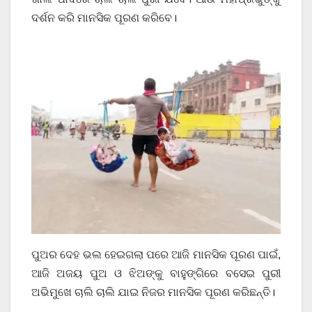
ଦର୍ଶନ କରି ମାନସିକ ପୂରଣ କରିବେ।
ପୁଅର ଦେହ ଭଲ ହେଇଗଲା ପରେ ଆଜି ମାନସିକ ପୂରଣ ପାଇଁ,
ଆଜି ଅଜୟ ପୁଅ ଓ ଝିଅଙ୍କୁ ବାହୁଙ୍ଗିରେ ବସେଇ ପୁରୀ
ଅଭିମୁଖେ ଚାଲି ଚାଲି ଯାଇ ନିଜର ମାନସିକ ପୂରଣ କରିଛନ୍ତି।