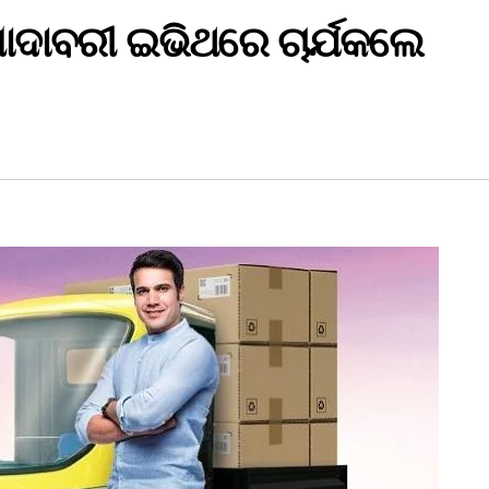
ାବରୀ ଇଭିଥରେ ଚାର୍ଯକଲେ