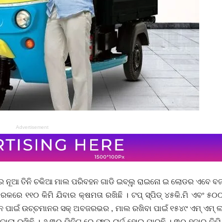
Advertisement
 ର ନୂଆ ତିନି ଚକିଆ ମାଲ ପରିବହନ ଗାଡି ଇବ୍ଲୁ ରାଇନୋ ଇ ଲୋଡର ଏବେ ବ
କରେ ୧୧୦ କିମି ଯିବାର କ୍ଷମତା ରଖିଛି । ଟପ୍ ସ୍ପିଡ୍ ୪୫କି.ମି ଏବଂ ୫୦
ବହନ ପାଇଁ ଉଚ୍ଚମାନର ସକ୍ ଅବଜରଭର , ମାଲ ରଖିବା ପାଇଁ ୧୫୪୯ ଏମ୍ ଏମ୍ ଲ
ଲା ରଖିଛି । ୬.୩୦ ମିନିଟ୍ ରେ ଫୁଲ୍ ଚାର୍ଜ ହୋଇ ପାରୁଛି । ୩୦ ହଜାର କିମ