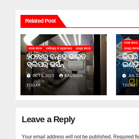
Related Post
ଦେଶ ଖବର
ଦେଶ ଖବର
ବାଣିଜ୍ୟ ଓ ବ୍ୟବସାୟ
ରାଜ୍ୟ ଖବର
ରାଜ୍ୟ ଖବର
୨୦୨୪ରୁ ବନ୍ଦେ ଭାରତ
କିପରି
ସ୍ଲିପର୍ ଭର୍ସନ୍
ଇଣ୍ଡ
ଟଙ୍କ
OCT 5, 2023
KALINGA
JUL 2
TODAY
TODAY
Leave a Reply
Your email address will not be published.
Required fi