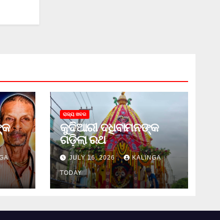
ରାଜ୍ୟ ଖବର
୍କ
କୁଦିଆରୀ ଦଧିବାମନଙ୍କ
ଗଡ଼ିଲା ରଥ
GA
JULY 16, 2026
KALINGA
TODAY