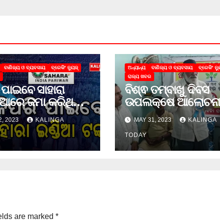
ବାଣିଜ୍ୟ ଓ ବ୍ୟବସାୟ
ବ୍ରେକିଂ ନ୍ୟୁଜ୍
ଅନ୍ୟାନ୍ୟ
ବାଣିଜ୍ୟ ଓ ବ୍ୟବସାୟ
ବ୍ରେକିଂ ନ୍ୟ
ରାଜ୍ୟ ଖବର
 ପାଇବେ ସାହାରା
ବିଶ୍ଵ ତମ୍ବାଖୁ ଦିବସ
ିଆରେ ଜମା କରିଥିବା
ଉପଲକ୍ଷେ ଆଲୋଚନା
ା।
ଚକ୍ର
2, 2023
KALINGA
MAY 31, 2023
KALINGA
TODAY
elds are marked
*