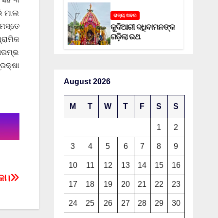
ଭି ମାଲ
ରାଜ୍ୟ ଖବର
ସମସ୍ତେ
କୁଦିଆରୀ ଦଧିବାମନଙ୍କ
ଗଡ଼ିଲା ରଥ
୍ରାମିକ
 ଆରମ୍ଭ
ରକ୍ଷା
August 2026
M
T
W
T
F
S
S
1
2
3
4
5
6
7
8
9
10
11
12
13
14
15
16
କା।
17
18
19
20
21
22
23
24
25
26
27
28
29
30