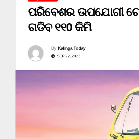
ପରିବେଶର ଉପଯୋଗୀ ଗୋଦ
ଗଡିବ ୧୧0 କିମି
By
Kalinga Today
SEP 22, 2023