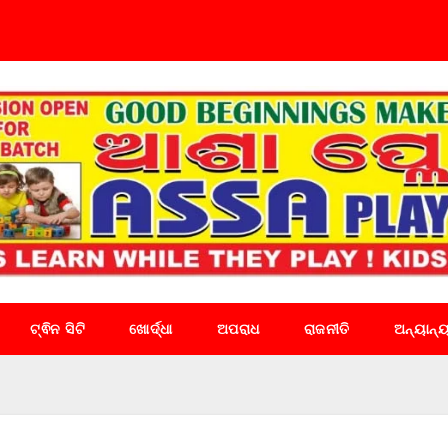
ଟ୍ଵିନ ସିଟି
ଖୋର୍ଦ୍ଧା
ଅପରାଧ
ରାଜନୀତି
ଅନ୍ୟାନ୍