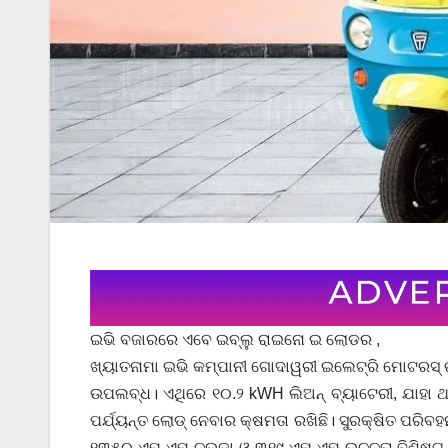
ଇଭି ବଜାରରେ ଏବେ ଇବ୍ଲୁ ରାଇନୋ ଇ ଲୋଡର ,
ଖ୍ୟାତନାମା ଇଭି କମ୍ପାନୀ ଗୋଦାୱରୀ ଇଲେଟ୍ରି ମୋଟରସ୍
ଉପଲବ୍ଧ। ଏଥିରେ ୧୦.୨ kWH ଲିଅନ୍ ବ୍ୟାଟେରୀ, ଯାହା ଥର
ପର୍ଯ୍ୟନ୍ତ ଲୋଡ୍ ନେବାର କ୍ଷମତା ରଖିଛି। ସୁରକ୍ଷିତ ପରି
୧୩୫୦ ଏମ୍ ଏମ୍ ଚଉଡା ଓ ୩୧୯ ଏମ୍ ଏମ୍ ଉଚ୍ଚତା ବିଶିଷ୍ଟ ଡା