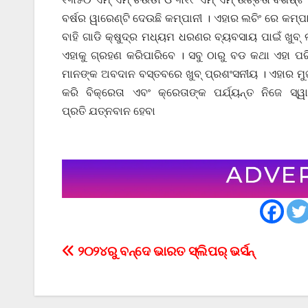
ବର୍ଷର ୱାରେଣ୍ଟି ଦେଉଛି କମ୍ପାନୀ । ଏହାର ଲଚିଂ ରେ କମ୍ପା
ବାହି ଗାଡି କ୍ଷୁଦ୍ର ମଧ୍ୟମ ଧରଣର ବ୍ୟବସାୟ ପାଇଁ ଖୁବ୍
ଏହାକୁ ଗ୍ରହଣ କରିପାରିବେ । ସବୁ ଠାରୁ ବଡ କଥା ଏହା ପରି
ମାନଙ୍କ ଅବଦାନ ବସ୍ତବରେ ଖୁବ୍ ପ୍ରଶଂସନୀୟ । ଏହାର ମୁଖ୍
କରି ବିକ୍ରେତା ଏବଂ କ୍ରେତାଙ୍କ ପର୍ଯ୍ୟନ୍ତ ନିଜେ ସ
ପ୍ରତି ଯତ୍ନବାନ ହେବା
Post
୨୦୨୪ରୁ ବନ୍ଦେ ଭାରତ ସ୍ଲିପର୍ ଭର୍ସନ୍
navigation