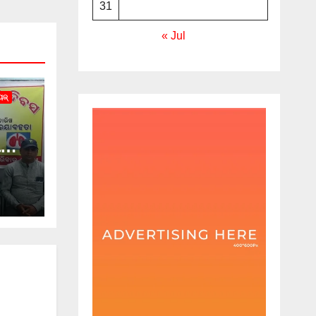
31
« Jul
ୁଜ୍