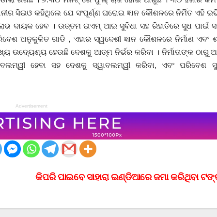
ନୀର ସିଇଓ କହିଥିଲେ ଯେ ସଂପୂର୍ଣ୍ଣ ଘରୋଇ ଜ୍ଞାନ କୌଶଳରେ ନିର୍ମିତ ଏହି ଇ
 ଲାଭ ଦାୟକ ହେବ । ଉତ୍ତମ ଇଏମ୍ ଆଇ ସୁବିଧା ସହ ରିହାତିରେ ସୁଧ ପାଇଁ 
ବେଶ ଅନୁକୁଳିତ ଗାଡି , ଏହାର ସ୍ୱଦେଶୀ ଜ୍ଞାନ କୌଶଳରେ ନିର୍ମାଣ ଏବଂ ଶ
ୟ ଉଦ୍ୟେଶ୍ୟ ହେଉଛି ଦେଶକୁ ଆତ୍ମ ନିର୍ଭର କରିବା । ନିର୍ମାତାଙ୍କ ଠାରୁ
୍ୱାବଲମ୍ୱୀ ହେବା ସହ ଦେଶକୁ ସ୍ୱାବଲମ୍ୱୀ କରିବା, ଏବଂ ପରିବେଶ ସୁ
Advertisement
କିପରି ପାଇବେ ସାହାରା ଇଣ୍ଡିଆରେ ଜମା କରିଥିବା ଟଙ୍