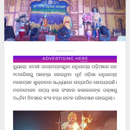
Advertisement
ବ୍ୟୁରୋ: ଜଟଣୀ ପାତ୍ରପଡ଼ାସ୍ଥିତ ଧନୁଯାତ୍ରା ପଡ଼ିଆରେ ଗତ
୧୦ତାରିଖରୁ ଆରମ୍ଭ ହୋଇଥିବା ପୂର୍ବ ଓଡ଼ିଶା ଧନୁଯାତ୍ରା
ମହୋତ୍ସବ ଶୁକ୍ରବାର ସନ୍ଧ୍ୟାରେ ଉଦ୍‌ଯାପିତ ହୋଇଯାଇଛି।
ମଦନମୋହନ ନାଟ୍ୟ କଳା ସଂସଦର କଳାକାରଙ୍କ ପକ୍ଷରୁ
ଅନ୍ତିମ ଦିବସରେ କଂସ ବଦ୍ଧ ନାଟକ ପରିବେଷଣ ହୋଇଥିଲା।