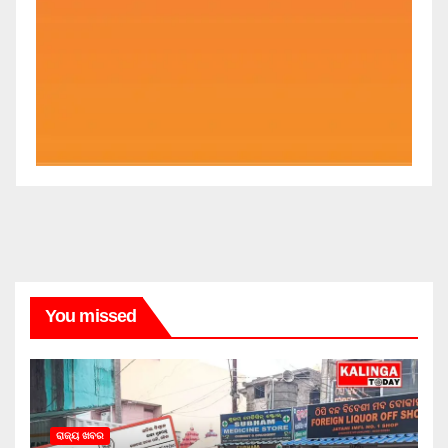
You missed
ରାଜ୍ୟ ଖବର