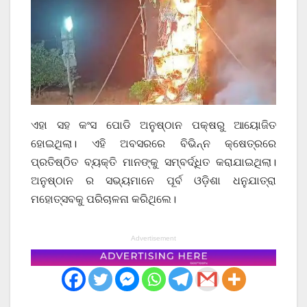
ଏହା ସହ କଂସ ପୋଡି ଅନୁଷ୍ଠାନ ପକ୍ଷରୁ ଆୟୋଜିତ
ହୋଇଥିଲା। ଏହି ଅବସରରେ ବିଭିନ୍ନ କ୍ଷେତ୍ରରେ
ପ୍ରତିଷ୍ଠିତ ବ୍ୟକ୍ତି ମାନଙ୍କୁ ସମ୍ବର୍ଦ୍ଧିତ କରାଯାଇଥିଲା।
ଅନୁଷ୍ଠାନ ର ସଭ୍ୟମାନେ ପୂର୍ବ ଓଡ଼ିଶା ଧନୁଯାତ୍ରା
ମହୋତ୍ସବକୁ ପରିଚାଳନା କରିଥିଲେ।
Advertisement