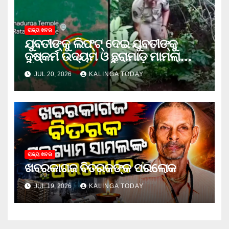
ରାଜ୍ୟ ଖବର
ଯୁବତୀଙ୍କୁ ଲିଫ୍‌ଟ୍‌ ଦେଇ ଯୁବତୀଙ୍କୁ
ଦୁଷ୍କର୍ମ ଉଦ୍ୟମ ଓ ଛୁରାମାଡ଼ ମାମଲାରେ
ଜେଲ ଗଲା ଅଭିଯୁକ୍ତ
JUL 20, 2026
KALINGA TODAY
ରାଜ୍ୟ ଖବର
ଖବରକାଗଜ ବିତରକଙ୍କ ପରଲୋକ
JUL 19, 2026
KALINGA TODAY