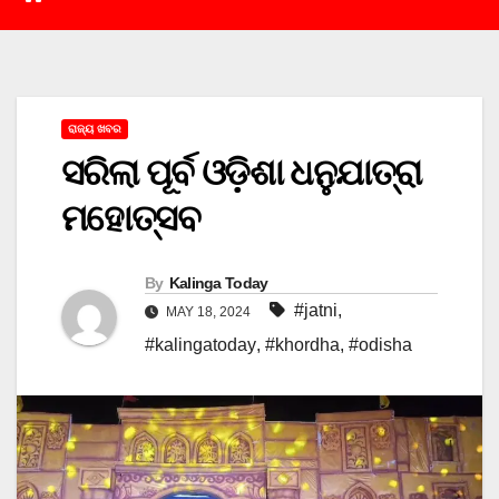
ରାଜ୍ୟ ଖବର
ସରିଲା ପୂର୍ବ ଓଡ଼ିଶା ଧନୁଯାତ୍ରା
ମହୋତ୍ସବ
By
Kalinga Today
#jatni
,
MAY 18, 2024
#kalingatoday
,
#khordha
,
#odisha