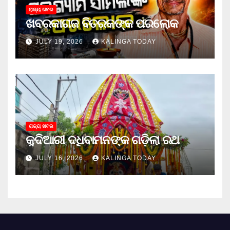
ରାଜ୍ୟ ଖବର
ଖବରକାଗଜ ବିତରକଙ୍କ ପରଲୋକ
JULY 19, 2026
KALINGA TODAY
ରାଜ୍ୟ ଖବର
କୁଦିଆରୀ ଦଧିବାମନଙ୍କ ଗଡ଼ିଲା ରଥ
JULY 16, 2026
KALINGA TODAY