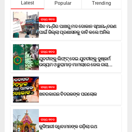
Latest
Popular
Trending
ରାଜ୍ୟ ଖବର
ଶିବ ମନ୍ଦିର ପାଖରୁ ମଦ ଦୋକାନ ସ୍ଥାନାନ୍ତରଣ
ପାଇଁ ଜିଲ୍ଲା ପ୍ରଶାସନକୁ ଦାବି କଲେ ଅନିଲ
ରାଜ୍ୟ ଖବର
ଯୁବତୀଙ୍କୁ ଲିଫ୍‌ଟ୍‌ ଦେଇ ଯୁବତୀଙ୍କୁ ଦୁଷ୍କର୍ମ
ଉଦ୍ୟମ ଓ ଛୁରାମାଡ଼ ମାମଲାରେ ଜେଲ ଗଲା
ଅଭିଯୁକ୍ତ
ରାଜ୍ୟ ଖବର
ଖବରକାଗଜ ବିତରକଙ୍କ ପରଲୋକ
ରାଜ୍ୟ ଖବର
କୁଦିଆରୀ ଦଧିବାମନଙ୍କ ଗଡ଼ିଲା ରଥ