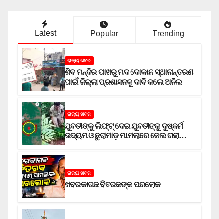
Latest
Popular
Trending
ରାଜ୍ୟ ଖବର
ଶିବ ମନ୍ଦିର ପାଖରୁ ମଦ ଦୋକାନ ସ୍ଥାନାନ୍ତରଣ
ପାଇଁ ଜିଲ୍ଲା ପ୍ରଶାସନକୁ ଦାବି କଲେ ଅନିଲ
ରାଜ୍ୟ ଖବର
ଯୁବତୀଙ୍କୁ ଲିଫ୍‌ଟ୍‌ ଦେଇ ଯୁବତୀଙ୍କୁ ଦୁଷ୍କର୍ମ
ଉଦ୍ୟମ ଓ ଛୁରାମାଡ଼ ମାମଲାରେ ଜେଲ ଗଲା
ଅଭିଯୁକ୍ତ
ରାଜ୍ୟ ଖବର
ଖବରକାଗଜ ବିତରକଙ୍କ ପରଲୋକ