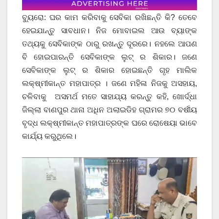
ବ୍ୟୁରୋ: ଘର କାମ କରିବାକୁ ସେବିକା ରଖିଛନ୍ତି କି? ତେବେ
ହେଇଯାନ୍ତୁ ସାବଧାନ। ନିଜ ମୋବାଇଲ ଆଉ ବ୍ୟାଙ୍କ
ତଥ୍ୟକୁ ସେବିକାଙ୍କ ଠାରୁ ରଖନ୍ତୁ ଦୂରରେ। ନହଲେ ଆପଣ
ବି ହୋଇପାରନ୍ତି ସେବିକାଙ୍କ ଲୁଟ୍ ର ଶିକାର। ଜଣେ
ସେବିକାଙ୍କ ଲୁଟ୍ ର ଶିକାର ହୋଇଛନ୍ତି ଗୃହ ମାଲିକ
ଲକ୍ଷ୍ମୀକାନ୍ତ ମହାପାତ୍ର । ଜଣେ ମହିଳା ନିଜକୁ ଅସହାୟ,
ଚଳିବାକୁ ଅସମର୍ଥ ମତେ ସାହାଯ୍ୟ କରନ୍ତୁ କହି, ଖୋର୍ଦ୍ଧା
ଜିଲ୍ଲା ବାଣପୁର ଥାନା ଅଧିନ ଅଲାଇଡିହ ଗ୍ରାମର ୭୦ ବର୍ଷୀୟ
ବୃଦ୍ଧ ଲକ୍ଷ୍ମୀକାନ୍ତ ମହାପାତ୍ରଙ୍କ ଘରେ ରୋଷେୟା ଭାବେ
କାର୍ଯ୍ୟ କରୁଥିଲେ।