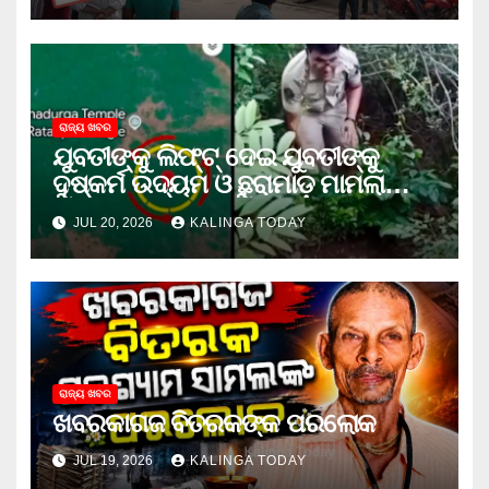
ରାଜ୍ୟ ଖବର
ଯୁବତୀଙ୍କୁ ଲିଫ୍‌ଟ୍‌ ଦେଇ ଯୁବତୀଙ୍କୁ
ଦୁଷ୍କର୍ମ ଉଦ୍ୟମ ଓ ଛୁରାମାଡ଼ ମାମଲାରେ
ଜେଲ ଗଲା ଅଭିଯୁକ୍ତ
JUL 20, 2026
KALINGA TODAY
ରାଜ୍ୟ ଖବର
ଖବରକାଗଜ ବିତରକଙ୍କ ପରଲୋକ
JUL 19, 2026
KALINGA TODAY