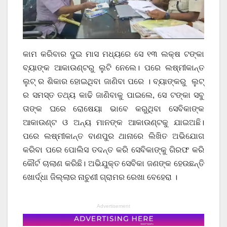
କାମ କରିବାର ଦୁଇ ମାସ ମଧ୍ୟରେ ସେ ୧୩ ଲକ୍ଷ ଟଙ୍କା
ବ୍ୟାଙ୍କ ଆକାଉଣ୍ଟରୁ ଲୁଟି ନେଲେ। ପରେ ଲଷ୍ମୀକାନ୍ତ
ଲୁଟ୍ ର ଶିକାର ହୋଇଥିବା ଜାଣିବା ପରେ । ବ୍ୟାଙ୍କରୁ ଲୁଟ୍
ର ସମସ୍ତ ତଥ୍ୟ କାଢି ଜାଣିବାକୁ ପାଇଲେ, ସେ ଟଙ୍କା ସବୁ
ତାଙ୍କ ଘରେ ରୋଷେୟା ଭାବେ କରୁଥିବା ସେବିକାଙ୍କ
ଆକାଉଣ୍ଟ ଓ ଅନ୍ୟ ମାନଙ୍କ ଆକାଉଣ୍ଟକୁ ଯାଇଅଛି।
ପରେ ଲଷ୍ମୀକାନ୍ତ ବାଣପୁର ଥାନାରେ ଲିଖିତ ଅଭିଯୋଗ
କରିବା ପରେ ପୋଲିସ ତଦନ୍ତ କରି ସେବିକାଙ୍କୁ ଗିରଫ କରି
କୌର୍ଟ ଚାଲାଣ କରିଛି। ଅଭିଯୁକ୍ତ ସେବିକା ଜଣଙ୍କ ହେଉଛନ୍ତି
ଖୋର୍ଦ୍ଧା ଜିଲ୍ଲାର ନାଚୁଣୀ ଗ୍ରାମର ରେଖା ବେହେରା ।
Advertisement