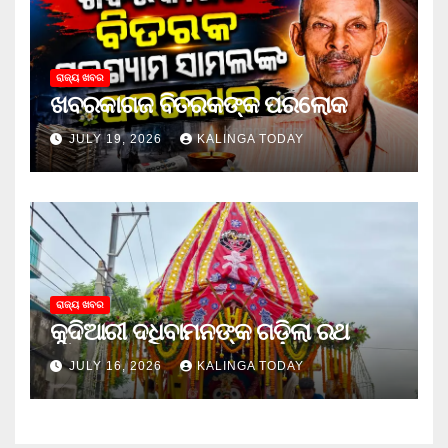
ରାଜ୍ୟ ଖବର
ଖବରକାଗଜ ବିତରକଙ୍କ ପରଲୋକ
JULY 19, 2026
KALINGA TODAY
ରାଜ୍ୟ ଖବର
କୁଦିଆରୀ ଦଧିବାମନଙ୍କ ଗଡ଼ିଲା ରଥ
JULY 16, 2026
KALINGA TODAY