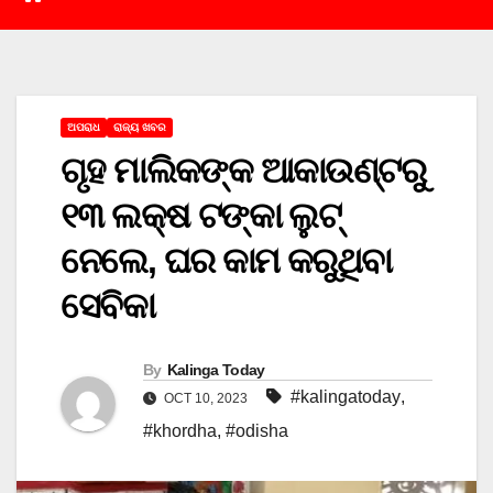
ଅପରାଧ
ରାଜ୍ୟ ଖବର
ଗୃହ ମାଲିକଙ୍କ ଆକାଉଣ୍ଟରୁ
୧୩ ଲକ୍ଷ ଟଙ୍କା ଲୁଟ୍
ନେଲେ, ଘର କାମ କରୁଥିବା
ସେବିକା
By
Kalinga Today
#kalingatoday
,
OCT 10, 2023
#khordha
,
#odisha