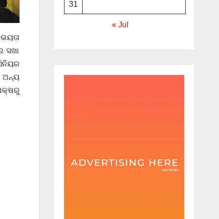
31
« Jul
ାଭୟତା
ଇ ସଖା
ିନିୟର
ତ ଅନ୍ୟ
ପକ୍ଷରୁ