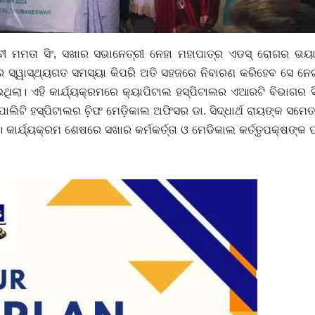
େବୀ ମମତା ସିଂ, ସଖାର ସଭାନେତ୍ରୀ ନେହା ମହାପାତ୍ର ଏଡସ୍ ରୋଗର ଭୟ
 ସ୍ୱାସ୍ଥ୍ୟଗତ ସମସ୍ୟା କିପରି ଅତି ସହଜରେ ନିବାରଣ କରିହେବ ସେ ନେ
ିଲା। ଏହି କାର୍ଯ୍ୟକ୍ରମରେ କ୍ୟାପିଟାଲ ହସ୍ପିଟାଲର ଏଆରଟି ବିଭାଗର ସ
ପାଲିଟି ହସ୍ପିଟାଲର ଚି଼ଫ ମେଡ଼ିକାଲ ଅଫିସର ଡା. ସିଦ୍ଧାର୍ଥ ରାୟଙ୍କ ସମେ
 କାର୍ଯ୍ୟକ୍ରମ ଶେଷରେ ସଖାର କର୍ମକର୍ତ୍ତା ଓ ମେଡିକାଲ କର୍ତ୍ତୃପକ୍ଷଙ୍କ 