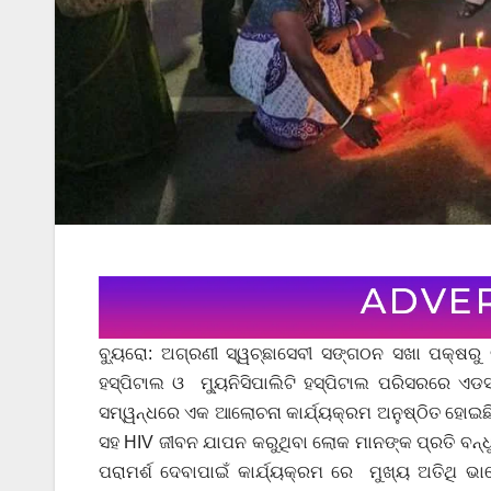
ବ୍ୟୁରୋ: ଅଗ୍ରଣୀ ସ୍ୱଚ୍ଛାସେବୀ ସଙ୍ଗଠନ ସଖା ପକ୍ଷରୁ
ହସ୍ପିଟାଲ ଓ ମ୍ୟୁନିସିପାଲିଟି ହସ୍ପିଟାଲ ପରିସରରେ ଏଡ
ସମ୍ୱନ୍ଧରେ ଏକ ଆଲୋଚନା କାର୍ଯ୍ୟକ୍ରମ ଅନୁଷ୍ଠିତ ହୋଇଛି
ସହ HIV ଜୀବନ ଯାପନ କରୁଥିବା ଲୋକ ମାନଙ୍କ ପ୍ରତି ବନ୍ଧ
ପରାମର୍ଶ ଦେବାପାଇଁ କାର୍ଯ୍ୟକ୍ରମ ରେ ମୁଖ୍ୟ ଅତିଥି