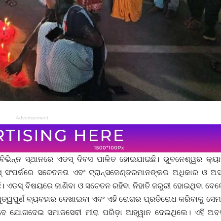
Advertisement
 ବିଭିନ୍ନ ସ୍ଥାନରେ ଏଡସ୍ ଦିବସ ପାଳିତ ହୋଇଯାଇଛି। ଭୁବନେଶ୍ୱର କ୍ୟା
ସ୍ ସଂପର୍କରେ ସଚେତନତା ଏବଂ ଟ୍ରାନ୍ସଜେଣ୍ଡରମାନଙ୍କର ଅଧିକାର ଓ ଅସ୍
। ଏଡସ୍ ବିଷୟରେ ଜାଣିବା ଓ ସଚେତନ ରହିବା ନିହାତି ଜରୁରୀ ହୋଇଥିବା ବେଳ
ୁତ୍ୱପୁର୍ଣ ବ୍ୟବହାର ଦେଖାଇବା ଏବଂ ଏହି ରୋଗର ପ୍ରତିରୋଧ କରିବାକୁ ସେମ
 ଭାବେ ଯୋଗଦେଇ ସମାଜସେବୀ ମୀରା ପରିଡ଼ା ଆହ୍ୱାନ ଦେଇଥିଲେ। ଏହି ଅ