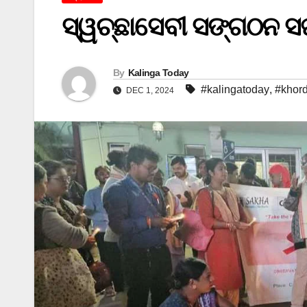
ସ୍ୱଚ୍ଛାସେବୀ ସଙ୍ଗଠନ ସଖ
By
Kalinga Today
#kalingatoday
,
#khor
DEC 1, 2024