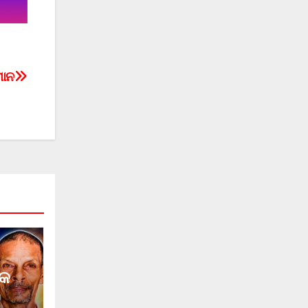
ମାନ
୍କ