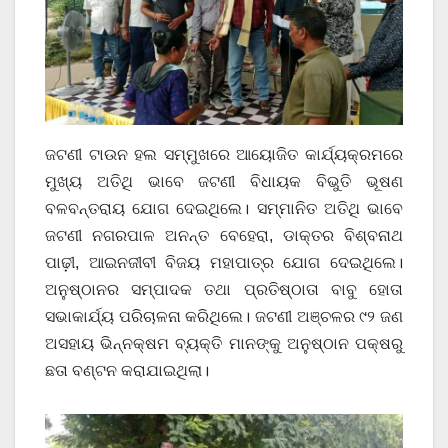
ଜଟଣୀ ଟାଉନ ହଲ ସମ୍ମୁଖରେ ଆୟୋଜିତ କାର୍ଯ୍ୟକ୍ରମରେ
ମୁଖ୍ୟ ଅତିଥି ଭାବେ ଜଟଣୀ ବିଧାୟକ ବିଭୁତି ଭୂଷଣ
ବଳବନ୍ତରାୟ ଯୋଗ ଦେଇଥିଲେ। ସମ୍ମାନିତ ଅତିଥି ଭାବେ
ଜଟଣୀ ନଗରପାଳ ଅନନ୍ତ ବେହେରା, ଡାକ୍ତର ବିଶ୍ବନାଥ
ପାଢ଼ୀ, ଆଇନଜୀବୀ ବିଜୟ ମହାପାତ୍ର ଯୋଗ ଦେଇଥିଲେ।
ଅନୁଷ୍ଠାନର ସମ୍ପାଦକ ତଥା ପ୍ରତିଷ୍ଠାତା ବାବୁ ହୋତା
ସଭାକାର୍ଯ୍ୟ ପରିଚାଳନା କରିଥିଲେ। ଜଟଣୀ ଅଞ୍ଚଳର ୯୨ ଜଣ
ଅସହାୟ ଭିନ୍ନକ୍ଷମ ବ୍ୟକ୍ତି ମାନଙ୍କୁ ଅନୁଷ୍ଠାନ ପକ୍ଷରୁ
ଛତା ବଣ୍ଟନ କରାଯାଇଥିଲା।