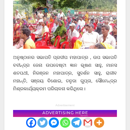
ଅନୁଷ୍ଠାନର ସଭାପତି ପ୍ରଦୀପ ମହାପାତ୍ର , ଉପ ସଭାପତି
ବବୀନ୍ଦ୍ର ଜେନା ଉପଦେଷ୍ଟା ଜ୍ଞାନ ଭୂଷଣ ସାହୁ, ମାନସ
ଶତପଥୀ, ନିରଞ୍ଜନ ମହାପାତ୍ର, ସୁଦର୍ଶନ ସାହୁ, ରାଜୀବ
ମହାନ୍ତି, ସଞ୍ଜୟ ବିଶୋଇ, ତନୁଜା ଗୁପ୍ତା, ସୌମେନ୍ଦ୍ର
ମିଶ୍ରକାର୍ଯ୍ୟକ୍ରମ ପରିଚାଳନା କରିଥିଲେ।
Advertisement