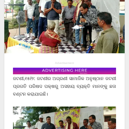
Advertisement
ଜଟଣୀ,୧୫/୭: ଜଟଣୀର ଅଗ୍ରଣୀ ସାମାଜିକ ଅନୁଷ୍ଠାନ ଜଟଣୀ
ପ୍ରଗତି ପରିଷଦ ପକ୍ଷରୁ ଅସହାୟ ବ୍ୟକ୍ତି ମାନଙ୍କୁ ଛତା
ବଣ୍ଟନ କରାଯାଇଛି।