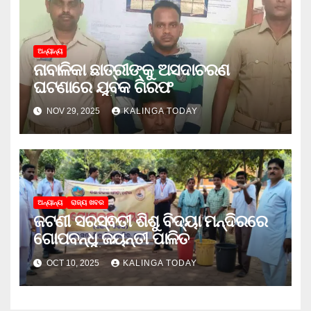
ଅନ୍ୟାନ୍ୟ
ନାବାଳିକା ଛାତ୍ରୀଙ୍କୁ ଅସଦାଚରଣ
ଘଟଣାରେ ଯୁବକ ଗିରଫ
NOV 29, 2025
KALINGA TODAY
ଅନ୍ୟାନ୍ୟ
ରାଜ୍ୟ ଖବର
ଜଟଣୀ ସରସ୍ଵତୀ ଶିଶୁ ବିଦ୍ୟା ମନ୍ଦିରରେ
ଗୋପବନ୍ଧୁ ଜୟନ୍ତୀ ପାଳିତ
OCT 10, 2025
KALINGA TODAY