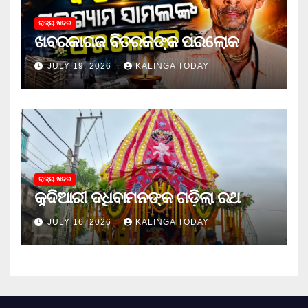
ରାଜ୍ୟ ଖବର
ଖବରକାଗଜ ବିତରକଙ୍କ ପରଲୋକ
JULY 19, 2026
KALINGA TODAY
ରାଜ୍ୟ ଖବର
କୁଦିଆରୀ ଦଧିବାମନଙ୍କ ଗଡ଼ିଲା ରଥ
JULY 16, 2026
KALINGA TODAY