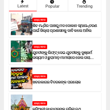
Latest
Popular
Trending
ରାଜ୍ୟ ଖବର
ଶିବ ମନ୍ଦିର ପାଖରୁ ମଦ ଦୋକାନ ସ୍ଥାନାନ୍ତରଣ
ପାଇଁ ଜିଲ୍ଲା ପ୍ରଶାସନକୁ ଦାବି କଲେ ଅନିଲ
ରାଜ୍ୟ ଖବର
ଯୁବତୀଙ୍କୁ ଲିଫ୍‌ଟ୍‌ ଦେଇ ଯୁବତୀଙ୍କୁ ଦୁଷ୍କର୍ମ
ଉଦ୍ୟମ ଓ ଛୁରାମାଡ଼ ମାମଲାରେ ଜେଲ ଗଲା
ଅଭିଯୁକ୍ତ
ରାଜ୍ୟ ଖବର
ଖବରକାଗଜ ବିତରକଙ୍କ ପରଲୋକ
ରାଜ୍ୟ ଖବର
କୁଦିଆରୀ ଦଧିବାମନଙ୍କ ଗଡ଼ିଲା ରଥ