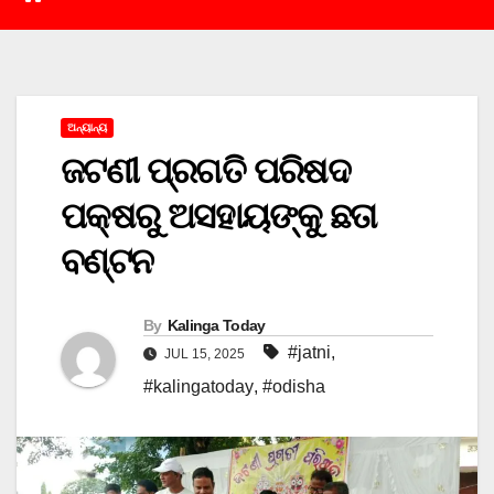
ଅନ୍ୟାନ୍ୟ
ଜଟଣୀ ପ୍ରଗତି ପରିଷଦ
ପକ୍ଷରୁ ଅସହାୟଙ୍କୁ ଛତା
ବଣ୍ଟନ
By
Kalinga Today
#jatni
,
JUL 15, 2025
#kalingatoday
,
#odisha