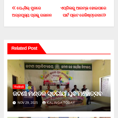
Post
ପେନ୍‌ସିଲ୍ ମୁନରେ
ଏପ୍ରିଲରୁ ଆରମ୍ଭ ହୋଇପାରେ
ଅଗ୍ରପୂଜ୍ୟ ପ୍ରଭୁ ଗଜାନନ
ପାର୍ଟ ପ୍ଲଟ ରେଜିଷ୍ଟ୍ରେସନ
navigation
Related Post
ଅନ୍ୟାନ୍ୟ
ଜଟଣୀ ମଣ୍ଡଳ ସ୍ତରୀୟ ଯୁବ ମହୋତ୍ସବ
NOV 29, 2025
KALINGA TODAY