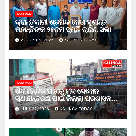
ରାଜ୍ୟ ଖବର
କ୍ରାନ୍ତିକାରୀ ଶ୍ରମିକ ନେତା ସୁଶାନ୍ତ
ମହାନ୍ତିଙ୍କ ୨୫ତମ ସ୍ମୃତି ଚାରଣ ସଭା
AUGUST 9, 2026
KALINGA TODAY
ରାଜ୍ୟ ଖବର
ଶିବ ମନ୍ଦିର ପାଖରୁ ମଦ ଦୋକାନ
ସ୍ଥାନାନ୍ତରଣ ପାଇଁ ଜିଲ୍ଲା ପ୍ରଶାସନକୁ
ଦାବି କଲେ ଅନିଲ
JULY 27, 2026
KALINGA TODAY