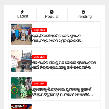
Latest
Popular
Trending
ରାଜ୍ୟ ଖବର
କ୍ରାନ୍ତିକାରୀ ଶ୍ରମିକ ନେତା ସୁଶାନ୍ତ
ମହାନ୍ତିଙ୍କ ୨୫ତମ ସ୍ମୃତି ଚାରଣ ସଭା
ରାଜ୍ୟ ଖବର
ଶିବ ମନ୍ଦିର ପାଖରୁ ମଦ ଦୋକାନ ସ୍ଥାନାନ୍ତରଣ
ପାଇଁ ଜିଲ୍ଲା ପ୍ରଶାସନକୁ ଦାବି କଲେ ଅନିଲ
ରାଜ୍ୟ ଖବର
ଯୁବତୀଙ୍କୁ ଲିଫ୍‌ଟ୍‌ ଦେଇ ଯୁବତୀଙ୍କୁ ଦୁଷ୍କର୍ମ
ଉଦ୍ୟମ ଓ ଛୁରାମାଡ଼ ମାମଲାରେ ଜେଲ ଗଲା
ଅଭିଯୁକ୍ତ