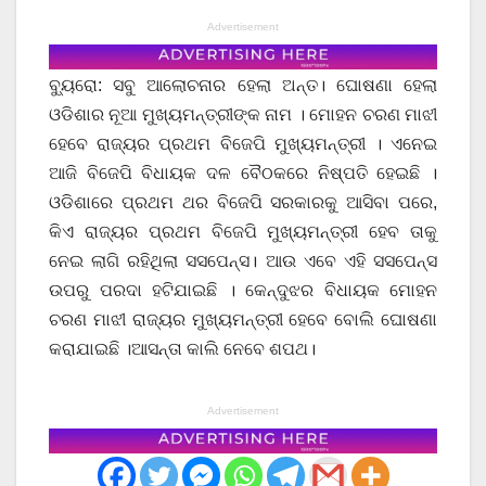
Advertisement
ବ୍ୟୁରୋ: ସବୁ ଆଲୋଚନାର ହେଲା ଅନ୍ତ। ଘୋଷଣା ହେଲା
ଓଡିଶାର ନୂଆ ମୁଖ୍ୟମନ୍ତ୍ରୀଙ୍କ ନାମ । ମୋହନ ଚରଣ ମାଝୀ
ହେବେ ରାଜ୍ୟର ପ୍ରଥମ ବିଜେପି ମୁଖ୍ୟମନ୍ତ୍ରୀ । ଏନେଇ
ଆଜି ବିଜେପି ବିଧାୟକ ଦଳ ବୈଠକରେ ନିଷ୍ପତି ହେଇଛି ।
ଓଡିଶାରେ ପ୍ରଥମ ଥର ବିଜେପି ସରକାରକୁ ଆସିବା ପରେ,
କିଏ ରାଜ୍ୟର ପ୍ରଥମ ବିଜେପି ମୁଖ୍ୟମନ୍ତ୍ରୀ ହେବ ତାକୁ
ନେଇ ଲାଗି ରହିଥିଲା ସସପେନ୍ସ। ଆଉ ଏବେ ଏହି ସସପେନ୍ସ
ଉପରୁ ପରଦା ହଟିଯାଇଛି । କେନ୍ଦୁଝର ବିଧାୟକ ମୋହନ
ଚରଣ ମାଝୀ ରାଜ୍ୟର ମୁଖ୍ୟମନ୍ତ୍ରୀ ହେବେ ବୋଲି ଘୋଷଣା
କରାଯାଇଛି ।ଆସନ୍ତା କାଲି ନେବେ ଶପଥ।
Advertisement