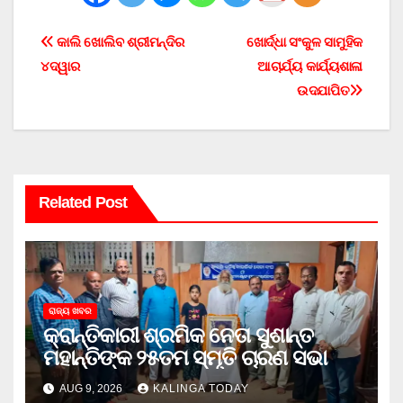
Post
କାଲି ଖୋଲିବ ଶ୍ରୀମନ୍ଦିର
ଖୋର୍ଦ୍ଧା ସଂକୁଳ ସାମୁହିକ
୪ଦ୍ୱାର
ଆଚାର୍ଯ୍ୟ କାର୍ଯ୍ୟଶାଳା
navigation
ଉଦଯାପିତ
Related Post
ରାଜ୍ୟ ଖବର
କ୍ରାନ୍ତିକାରୀ ଶ୍ରମିକ ନେତା ସୁଶାନ୍ତ
ମହାନ୍ତିଙ୍କ ୨୫ତମ ସ୍ମୃତି ଚାରଣ ସଭା
AUG 9, 2026
KALINGA TODAY