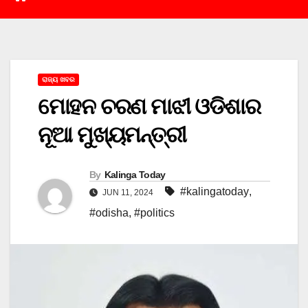
ରାଜ୍ୟ ଖବର
ମୋହନ ଚରଣ ମାଝୀ ଓଡିଶାର
ନୂଆ ମୁଖ୍ୟମନ୍ତ୍ରୀ
By
Kalinga Today
#kalingatoday
,
JUN 11, 2024
#odisha
,
#politics