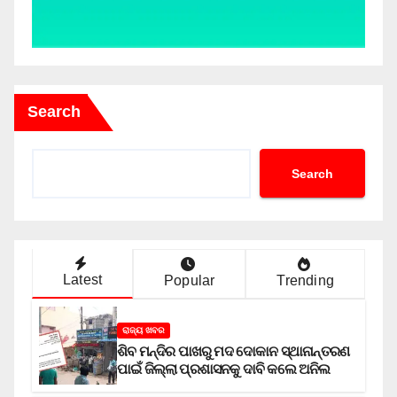
Search
Search
Latest
Popular
Trending
ରାଜ୍ୟ ଖବର
ଶିବ ମନ୍ଦିର ପାଖରୁ ମଦ ଦୋକାନ ସ୍ଥାନାନ୍ତରଣ
ପାଇଁ ଜିଲ୍ଲା ପ୍ରଶାସନକୁ ଦାବି କଲେ ଅନିଲ