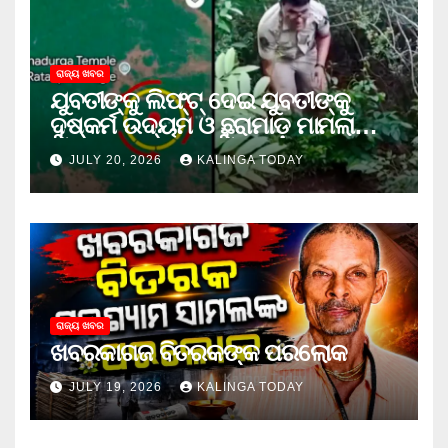
ରାଜ୍ୟ ଖବର
ଯୁବତୀଙ୍କୁ ଲିଫ୍‌ଟ୍‌ ଦେଇ ଯୁବତୀଙ୍କୁ
ଦୁଷ୍କର୍ମ ଉଦ୍ୟମ ଓ ଛୁରାମାଡ଼ ମାମଲାରେ
ଜେଲ ଗଲା ଅଭିଯୁକ୍ତ
JULY 20, 2026
KALINGA TODAY
ରାଜ୍ୟ ଖବର
ଖବରକାଗଜ ବିତରକଙ୍କ ପରଲୋକ
JULY 19, 2026
KALINGA TODAY