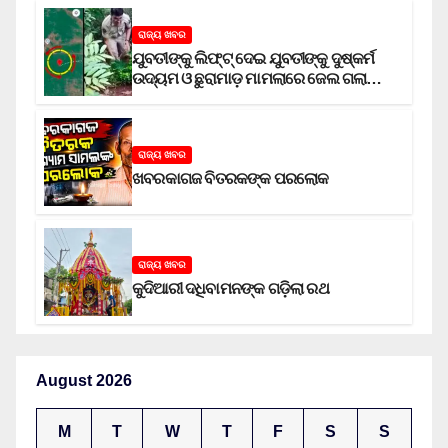
ରାଜ୍ୟ ଖବର
ଯୁବତୀଙ୍କୁ ଲିଫ୍‌ଟ୍‌ ଦେଇ ଯୁବତୀଙ୍କୁ ଦୁଷ୍କର୍ମ
ଉଦ୍ୟମ ଓ ଛୁରାମାଡ଼ ମାମଲାରେ ଜେଲ ଗଲା
ଅଭିଯୁକ୍ତ
ରାଜ୍ୟ ଖବର
ଖବରକାଗଜ ବିତରକଙ୍କ ପରଲୋକ
ରାଜ୍ୟ ଖବର
କୁଦିଆରୀ ଦଧିବାମନଙ୍କ ଗଡ଼ିଲା ରଥ
August 2026
M
T
W
T
F
S
S