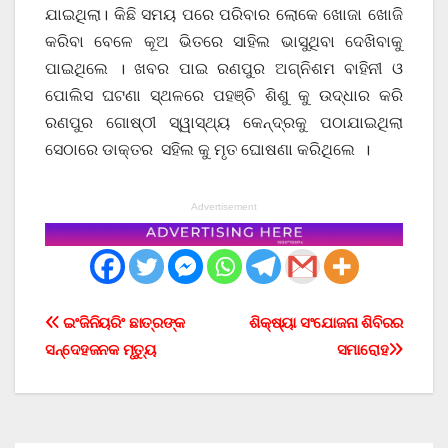
ଯାଇଥିଲା। କିଛି ସମୟ ପରେ ପରିବାର ଲୋକେ ଖୋଜା ଖୋଜି
କରିବା ବେଳେ କୂଅ ଭିତରେ ସାହିଲ ଭାସୁଥିବା ଦେଖିବାକୁ
ପାଇଥିଲେ । ଖବର ପାଇ ରଣପୁର ଅଗ୍ନିଶମ ବାହିନୀ ଓ
ପୋଲିସ ଘଟଣା ସ୍ଥଳରେ ପହଞ୍ଚି ଶିଶୁ କୁ ଉଦ୍ଧାର କରି
ରଣପୁର ଗୋଷ୍ଠୀ ସ୍ୱାସ୍ଥ୍ୟ କେନ୍ଦ୍ରକୁ ପଠାଯାଇଥିଲା
ସେଠାରେ ଡାକ୍ତର ସହିଲ କୁ ମୃତ ଘୋଷଣା କରିଥିଲେ ।
Advertisement
Post
ଇଂଜିନିୟରିଂ ଛାତ୍ରଙ୍କ
ଶିକ୍ଷ୍ୟା ସଂଯୋଜନା ଶିବିରର
ସନ୍ଦେହଜନକ ମୃତ୍ୟୁ
ସମାରୋହ
navigation