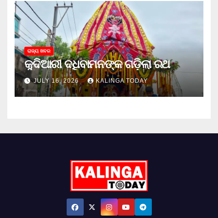
ରାଜ୍ୟ ଖବର
କୁଦିଆରୀ ଦଧିବାମନଙ୍କ ଗଡ଼ିଲା ରଥ
JULY 16, 2026
KALINGA TODAY