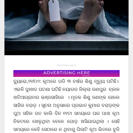
Advertisement
ବ୍ୟୁରୋ,୨୧/୦୨: କୂଅରେ ପଡି ୩ ବର୍ଷର ଶିଶୁ ମୃତ୍ୟୁ ଘଟିଛି।
ଏଭଳି ଦୁଃଖଦ ଘଟଣା ଘଟିଛି ନୟାଗଡ ଜିଲ୍ଲା ରଣପୁର ବ୍ଲକ
ଖତିଆଗ୍ରାମର ଭଞ୍ଜସାହିରେ । ମୃତକ ଶିଶୁ ଜଣଙ୍କ ହେଲେ
ସାହିଲ ବରାଡ଼ । ସୂଚନା ଅନୁସାରେ ପ୍ରଭାତ କୁମାର ବରାଡ଼ଙ୍କ
ପୁଅ ସହିଲ ଗତ କାଲି ଦିନ ୧୧ଟା ସମୟରେ ଘର ପାଖ କୂଅ
ନିକଟରେ ଖେଳୁଥିବା ବେଳେ ଗୋଡ଼ ଖସିଯାଇଥିଲା । ସେହି
ସମୟରେ କେହି ସେଠାରେ ନ ଥିବାରୁ ପିଲାଟି କୂଅ ଭିତରେ ବୁଡି