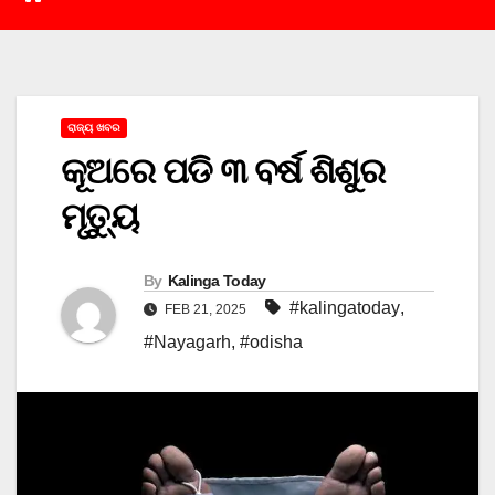
ରାଜ୍ୟ ଖବର
କୂଅରେ ପଡି ୩ ବର୍ଷ ଶିଶୁର
ମୃତ୍ୟୁ
By
Kalinga Today
#kalingatoday
,
FEB 21, 2025
#Nayagarh
,
#odisha