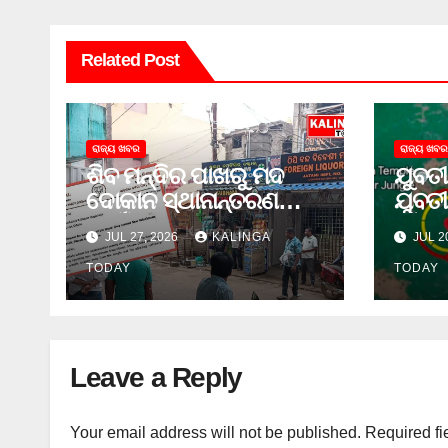
Related Post
ରାଜ୍ୟ ଖବର
ରାଜ୍ୟ ଖବର
ଶିବ ମନ୍ଦିର ପାଖରୁ ମଦ
ଯୁବତୀ
ଦୋକାନ ସ୍ଥାନାନ୍ତରଣ
ଯୁବତୀ
ପାଇଁ ଜିଲ୍ଲା ପ୍ରଶାସନକୁ
ଓ ଛୁର
JUL 27, 2026
KALINGA
JUL 2
ଦାବି କଲେ ଅନିଲ
ଜେଲ 
TODAY
TODAY
Leave a Reply
Your email address will not be published.
Required fi