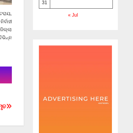
31
ୋଟରାୟ,
« Jul
ର୍ବାହୀ
ଜିଲ୍ଲା
ଭିନ୍ନ
ମୃତ