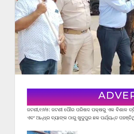
ଜଟଣୀ,୧୬/୫: ଜଟଣୀ ପୌର ପରିଷଦ ପକ୍ଷରୁ ଏକ ବିଶାଳ ତ୍ର
ଏବଂ ଆନ୍ଧ୍ର ବ୍ୟାଙ୍କ ଠାରୁ ଖୁଦୁପୁର ଛକ ପର୍ଯ୍ୟନ୍ତ ପହଞ୍ଚିଥ