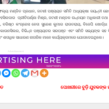
 ସାଫଲ୍ୟ ମଣ୍ଡିତ ପ୍ରଧାନ, ଜଟଣୀ ପଞ୍ଚାୟତ ସମିତି ଅଧ୍ୟକ୍ଷା ଜୟନ୍ତୀ ଛ
ଲଦାର ପ୍ରୀତିପର୍ଣ୍ଣା ମିଶ୍ର, ଜଟଣୀ ମଣ୍ଡଳ ଉନ୍ନୟନ ଅଧିକାରୀ ତଥା ନି
ଳ, ବରିଷ୍ଠ କଂଗ୍ରେସ ନେତା ସୁରେଶ କୁମାର ରାଉତରାୟ, ବିଜେପି ଖୋର୍ଦ୍ଧା 
ାଉନସିଲର, ବିଭିନ୍ନ ପଞ୍ଚାୟତର ସରପଞ୍ଚ ଏବଂ ସମିତି ସଭ୍ୟଙ୍କ ସହ ବି
ାରୀ ଏବଂ ଶତାଧିକ ସାଧାରଣ ନାଗରିକ ମାନେ କାର୍ଯ୍ୟକ୍ରମରେ ଯୋଗଦେଇଥିଲେ।
Advertisement
ବତ
ପୋଖରୀରେ ବୁଡ଼ି ଯୁବକଙ୍କ 