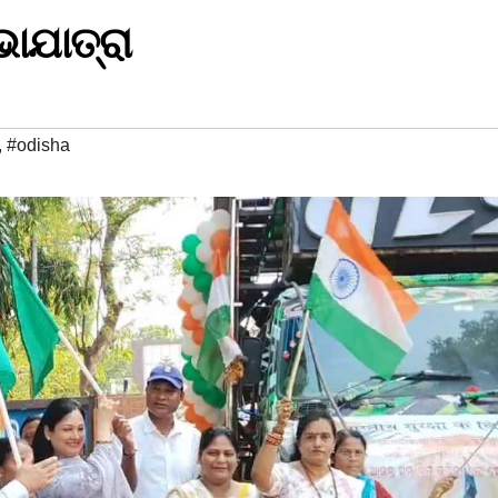
ାଯାତ୍ରା
,
#odisha