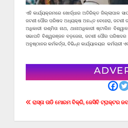
ଏହି କାର୍ଯ୍ୟକ୍ରମରେ ଖୋର୍ଦ୍ଧାର ଅତିରିକ୍ତ ଜିଲ୍ଲାପାଳ
ଜଟଣୀ ପୌର ପରିଷଦ ଅଧ୍ୟକ୍ଷ ଅନନ୍ତ ବେହେରା, ଜଟଣୀ ତହସି
ଅଧିକାରୀ ରଶ୍ମିତା ନାଥ, ଥାନାଅଧିକାରୀ ଷ୍ଟାଲିନ ବିଶ୍ୱା
ସଭାପତି ବିଶ୍ୱରଞ୍ଜନ ବଡ଼ଜେନା, ଜଟଣୀ ପୌର ପରିଷଦର କ
ଅନୁଷ୍ଠାନର କର୍ମକର୍ତ୍ତା, ବିଭିନ୍ନ କାର୍ଯ୍ୟାଳୟର କର୍ମଚ
Post
ରାସ୍ତା ତାଡି ମୋରମ ବିକ୍ରି, ଜେସିବି ଟ୍ରାକ୍ଟର ଜ
navigation