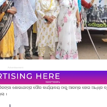
Advertisement
ିରଙ୍ଗା ଶୋଭାଯାତ୍ରା ପୌର କାର୍ଯ୍ୟାଳୟ ଠାରୁ ଆରମ୍ଭ ହୋଇ ଆନ୍ଧ୍ର ବ୍
ିଲା ।