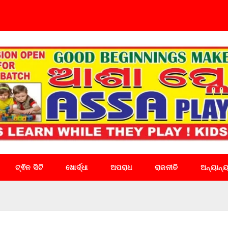
ଟ୍ଵିନ ସିଟି
ଖୋର୍ଦ୍ଧା
ଅପରାଧ
ରାଜନୀତି
ଅନ୍ୟାନ୍