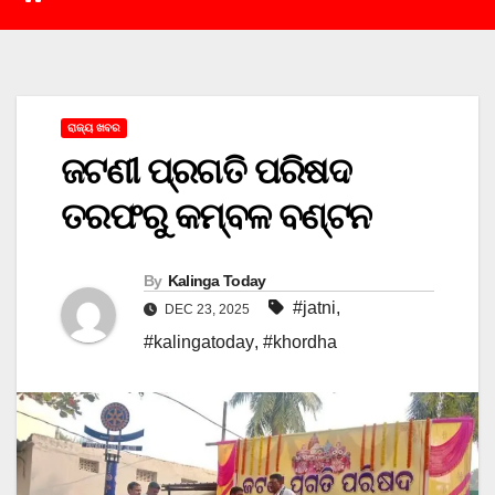
ରାଜ୍ୟ ଖବର
ଜଟଣୀ ପ୍ରଗତି ପରିଷଦ
ତରଫରୁ କମ୍ବଳ ବଣ୍ଟନ
By
Kalinga Today
#jatni
,
DEC 23, 2025
#kalingatoday
,
#khordha