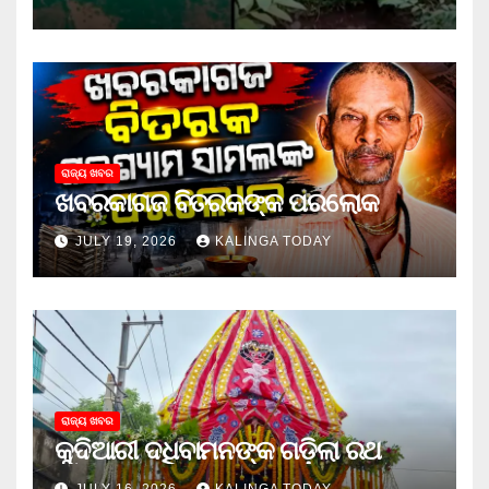
ରାଜ୍ୟ ଖବର
ଖବରକାଗଜ ବିତରକଙ୍କ ପରଲୋକ
JULY 19, 2026
KALINGA TODAY
ରାଜ୍ୟ ଖବର
କୁଦିଆରୀ ଦଧିବାମନଙ୍କ ଗଡ଼ିଲା ରଥ
JULY 16, 2026
KALINGA TODAY