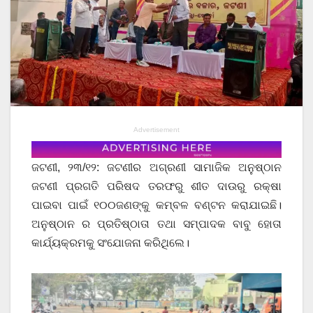
Advertisement
ଜଟଣୀ, ୨୩/୧୨: ଜଟଣୀର ଅଗ୍ରଣୀ ସାମାଜିକ ଅନୁଷ୍ଠାନ
ଜଟଣୀ ପ୍ରଗତି ପରିଷଦ ତରଫରୁ ଶୀତ ଦାଉରୁ ରକ୍ଷା
ପାଇବା ପାଇଁ ୧୦୦ଜଣଙ୍କୁ କମ୍ବଳ ବଣ୍ଟନ କରାଯାଇଛି।
ଅନୁଷ୍ଠାନ ର ପ୍ରତିଷ୍ଠାତା ତଥା ସମ୍ପାଦକ ବାବୁ ହୋତା
କାର୍ଯ୍ୟକ୍ରମକୁ ସଂଯୋଜନା କରିଥିଲେ।