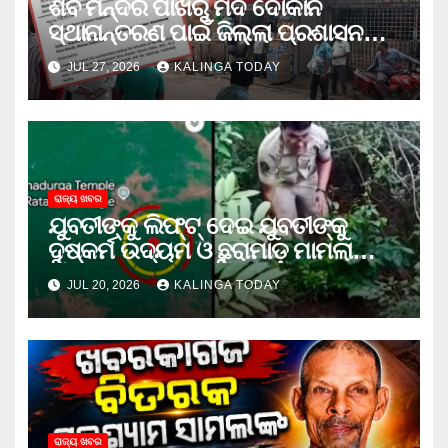
ଶିବ ମନ୍ଦିର ପାଖରୁ ମଦ ଦୋକାନ
ସ୍ଥାନାନ୍ତରଣ ପାଇଁ ଜିଲ୍ଲା ପ୍ରଶାସନକୁ
ଦାବି କଲେ ଅନିଲ
JUL 27, 2026
KALINGA TODAY
ରାଜ୍ୟ ଖବର
ଯୁବତୀଙ୍କୁ ଲିଫ୍‌ଟ୍‌ ଦେଇ ଯୁବତୀଙ୍କୁ
ଦୁଷ୍କର୍ମ ଉଦ୍ୟମ ଓ ଛୁରାମାଡ଼ ମାମଲାରେ
ଜେଲ ଗଲା ଅଭିଯୁକ୍ତ
JUL 20, 2026
KALINGA TODAY
ରାଜ୍ୟ ଖବର