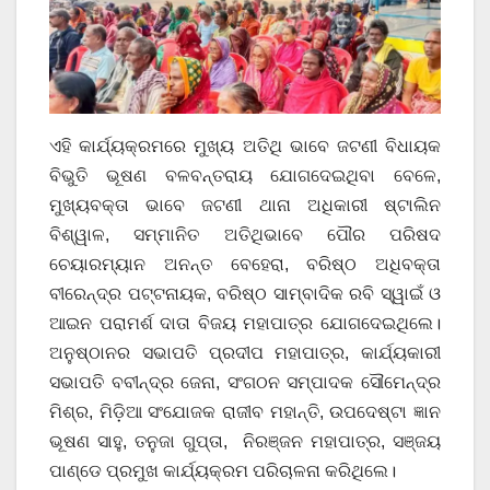
ଏହି କାର୍ଯ୍ୟକ୍ରମରେ ମୁଖ୍ୟ ଅତିଥି ଭାବେ ଜଟଣୀ ବିଧାୟକ
ବିଭୁତି ଭୂଷଣ ବଳବନ୍ତରାୟ ଯୋଗଦେଇଥିବା ବେଳେ,
ମୁଖ୍ୟବକ୍ତା ଭାବେ ଜଟଣୀ ଥାନା ଅଧିକାରୀ ଷ୍ଟାଲିନ
ବିଶ୍ୱାଳ, ସମ୍ମାନିତ ଅତିଥିଭାବେ ପୌର ପରିଷଦ
ଚେୟାରମ୍ୟାନ ଅନନ୍ତ ବେହେରା, ବରିଷ୍ଠ ଅଧିବକ୍ତା
ବୀରେନ୍ଦ୍ର ପଟ୍ଟନାୟକ, ବରିଷ୍ଠ ସାମ୍ବାଦିକ ରବି ସ୍ୱାଇଁ ଓ
ଆଇନ ପରାମର୍ଶ ଦାତା ବିଜୟ ମହାପାତ୍ର ଯୋଗଦେଇଥିଲେ।
ଅନୁଷ୍ଠାନର ସଭାପତି ପ୍ରଦୀପ ମହାପାତ୍ର, କାର୍ଯ୍ୟକାରୀ
ସଭାପତି ବବୀନ୍ଦ୍ର ଜେନା, ସଂଗଠନ ସମ୍ପାଦକ ସୌମେନ୍ଦ୍ର
ମିଶ୍ର, ମିଡ଼ିଆ ସଂଯୋଜକ ରାଜୀବ ମହାନ୍ତି, ଉପଦେଷ୍ଟା ଜ୍ଞାନ
ଭୂଷଣ ସାହୁ, ତନୁଜା ଗୁପ୍ତା, ନିରଞ୍ଜନ ମହାପାତ୍ର, ସଞ୍ଜୟ
ପାଣ୍ଡେ ପ୍ରମୁଖ କାର୍ଯ୍ୟକ୍ରମ ପରିଚାଳନା କରିଥିଲେ।