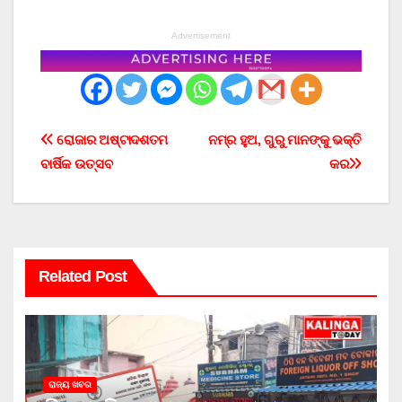
Advertisement
Post
ରୋଜାର ଅଷ୍ଟାଦଶତମ
ନମ୍ର ହୁଅ, ଗୁରୁ ମାନଙ୍କୁ ଭକ୍ତି
ବାର୍ଷିକ ଉତ୍ସବ
କର
navigation
Related Post
ରାଜ୍ୟ ଖବର