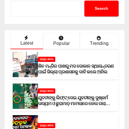
Search
Latest
Popular
Trending
ରାଜ୍ୟ ଖବର
ଶିବ ମନ୍ଦିର ପାଖରୁ ମଦ ଦୋକାନ ସ୍ଥାନାନ୍ତରଣ
ପାଇଁ ଜିଲ୍ଲା ପ୍ରଶାସନକୁ ଦାବି କଲେ ଅନିଲ
ରାଜ୍ୟ ଖବର
ଯୁବତୀଙ୍କୁ ଲିଫ୍‌ଟ୍‌ ଦେଇ ଯୁବତୀଙ୍କୁ ଦୁଷ୍କର୍ମ
ଉଦ୍ୟମ ଓ ଛୁରାମାଡ଼ ମାମଲାରେ ଜେଲ ଗଲା
ଅଭିଯୁକ୍ତ
ରାଜ୍ୟ ଖବର