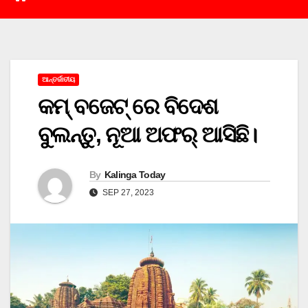
ଆନ୍ତର୍ଜାତୀୟ
କମ୍ ବଜେଟ୍ ରେ ବିଦେଶ
ବୁଲନ୍ତୁ, ନୂଆ ଅଫର୍ ଆସିଛି।
By
Kalinga Today
SEP 27, 2023