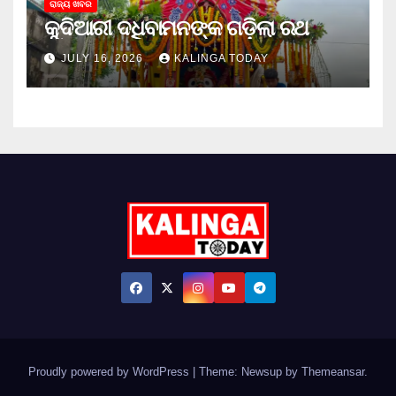
ରାଜ୍ୟ ଖବର
କୁଦିଆରୀ ଦଧିବାମନଙ୍କ ଗଡ଼ିଲା ରଥ
JULY 16, 2026
KALINGA TODAY
Proudly powered by WordPress
|
Theme: Newsup by
Themeansar
.