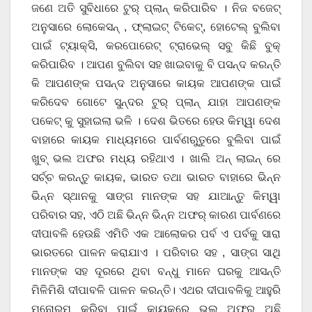
ଜଣେ ଅତି ସୁବିଧାରେ ଟୁର୍ ପ୍ଲାନ୍ କରିପାରିବ । ନିଜ ବଜେଟ୍
ଅନୁସାରେ ଲୋକେସନ୍ , ଫ୍ଲାଇଟ୍ ଟିକେଟ୍, ହୋଟେଲ୍ ବୁଲିବା
ପାଇଁ ଟ୍ୟାକ୍ସି, କରପୋରେଟ୍ ଟ୍ରାଭେଲ୍ ସବୁ କିଛି ବୁକ୍
କରିପାରିବ । ଆପଣ ବୁଲିବା ସହ ଖାଇବାକୁ ବି ପସନ୍ଦ କରନ୍ତି
କି ଆପଣଙ୍କ ପସନ୍ଦ ଅନୁସାରେ କାୟକ ଆପଣଙ୍କ ପାଇଁ
କରିଦେବ ଗୋଟେ ସୁନ୍ଦର ଟୁର୍ ପ୍ଲାନ୍ ଯାହା ଆପଣଙ୍କ
ପକେଟ୍ କୁ ସୁହାଇଲା ଭଳି । ଦେଶ ଭିତରେ ହେଉ କିମ୍ୱା ଦେଶ
ବାହାରେ କାୟକ ମାଧ୍ୟମରେ ପାର୍ବଣଋୁତୁରେ ବୁଲିବା ପାଇଁ
ଖୁବ୍ ଭଲ ଅଫର ମଧ୍ୟ ରହିଥାଏ । ଖାଲି ଅନ୍ ଲାଇନ୍ ରେ
ସର୍ଚ୍ଚ କରନ୍ତୁ କାୟକ, ଭାରତ ତଥା ଭାରତ ବାହାରେ ଭିନ୍ନ
ଭିନ୍ନ ସ୍ଥାନକୁ ସାଙ୍ଗ ମାନଙ୍କ ସହ ଯାଆନ୍ତୁ କିମ୍ୱା
ପରିବାର ସହ, ଏଠି ଅଛି ଭିନ୍ନ ଭିନ୍ନ ଅଫର୍ କାରଣ ପାର୍ବଣରେ
ଦୀପାବଳି ହେଉଛି ଏମିତି ଏକ ଆଲୋକର ପର୍ବ ଏ ପର୍ବକୁ ସାରା
ଭାରତରେ ପାଳନ କରାଯାଏ । ପରିବାର ସହ , ସାଙ୍ଗ ସାଥି
ମାନଙ୍କ ସହ ଦୂରରେ ଥିବା ବନ୍ଧୁ ମାନେ ଘରକୁ ଆସନ୍ତି
ମିଳିମିଶି ଦୀପାବଳି ପାଳନ କରନ୍ତି। ଏଥର ଦୀପାବଳିକୁ ଆହୁରି
ମନୋରମ କରିବା ପାଇଁ କାୟକରେ ଭଲ ଅଫର ଅଛି