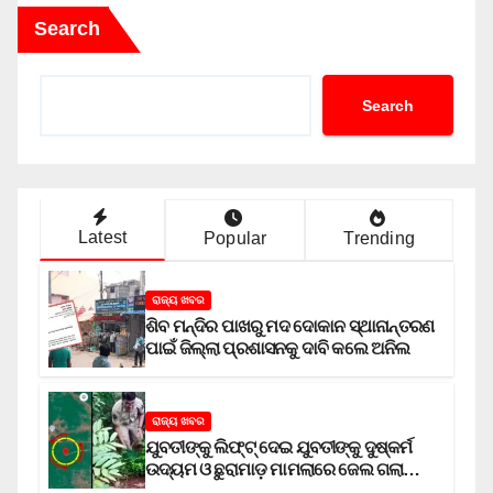
Search
Search
Latest
Popular
Trending
ରାଜ୍ୟ ଖବର
ଶିବ ମନ୍ଦିର ପାଖରୁ ମଦ ଦୋକାନ ସ୍ଥାନାନ୍ତରଣ
ପାଇଁ ଜିଲ୍ଲା ପ୍ରଶାସନକୁ ଦାବି କଲେ ଅନିଲ
ରାଜ୍ୟ ଖବର
ଯୁବତୀଙ୍କୁ ଲିଫ୍‌ଟ୍‌ ଦେଇ ଯୁବତୀଙ୍କୁ ଦୁଷ୍କର୍ମ
ଉଦ୍ୟମ ଓ ଛୁରାମାଡ଼ ମାମଲାରେ ଜେଲ ଗଲା
ଅଭିଯୁକ୍ତ