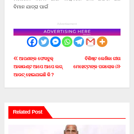
ବିମାନ ଯାତ୍ରା ପାଇଁ
Advertisement
Post
ଆପଣଙ୍କ ଫେସବୁକ୍
ବିଶିଷ୍ଟ ଲେଖିକା ଗୀତା
ଆକାଉଣ୍ଟ ଆପେ ଆପେ ଲଗ୍
ମେହେଟ୍ଟାଙ୍କ ପରଲୋକ।
navigation
ଆଉଟ୍ ହୋଇଯାଇଛି କି ?
Related Post