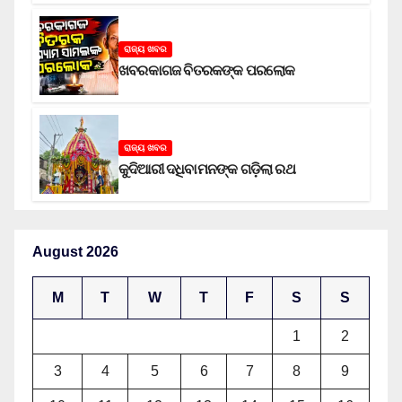
ରାଜ୍ୟ ଖବର
ଖବରକାଗଜ ବିତରକଙ୍କ ପରଲୋକ
ରାଜ୍ୟ ଖବର
କୁଦିଆରୀ ଦଧିବାମନଙ୍କ ଗଡ଼ିଲା ରଥ
August 2026
M
T
W
T
F
S
S
1
2
3
4
5
6
7
8
9