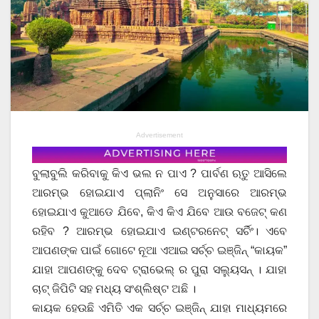
Advertisement
ବୁଲାବୁଲି କରିବାକୁ କିଏ ଭଲ ନ ପାଏ ? ପାର୍ବଣ ଋତୁ ଆସିଲେ
ଆରମ୍ଭ ହୋଇଯାଏ ପ୍ଲାନିଂ ସେ ଅନୁସାରେ ଆରମ୍ଭ
ହୋଇଯାଏ କୁଆଡେ ଯିବେ, କିଏ କିଏ ଯିବେ ଆଉ ବଜେଟ୍ କଣ
ରହିବ ? ଆରମ୍ଭ ହୋଇଯାଏ ଇଣ୍ଟରନେଟ୍ ସର୍ଚିଂ। ଏବେ
ଆପଣଙ୍କ ପାଇଁ ଗୋଟେ ନୂଆ ଏଆଇ ସର୍ଚ୍ଚ ଇଞ୍ଜିନ୍ “କାୟକ”
ଯାହା ଆପଣଙ୍କୁ ଦେବ ଟ୍ରାଭେଲ୍ ର ପୁରା ସଲ୍ୟୁସନ୍ । ଯାହା
ଚାଟ୍ ଜିପିଟି ସହ ମଧ୍ୟ ସଂଶ୍ଲିଷ୍ଟ ଅଛି ।
କାୟକ ହେଉଛି ଏମିତି ଏକ ସର୍ଚ୍ଚ ଇଞ୍ଜିନ୍ ଯାହା ମାଧ୍ୟମରେ