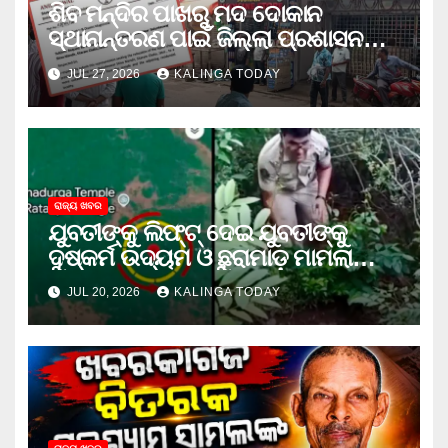
ଶିବ ମନ୍ଦିର ପାଖରୁ ମଦ ଦୋକାନ
ସ୍ଥାନାନ୍ତରଣ ପାଇଁ ଜିଲ୍ଲା ପ୍ରଶାସନକୁ
ଦାବି କଲେ ଅନିଲ
JUL 27, 2026
KALINGA TODAY
ରାଜ୍ୟ ଖବର
ଯୁବତୀଙ୍କୁ ଲିଫ୍‌ଟ୍‌ ଦେଇ ଯୁବତୀଙ୍କୁ
ଦୁଷ୍କର୍ମ ଉଦ୍ୟମ ଓ ଛୁରାମାଡ଼ ମାମଲାରେ
ଜେଲ ଗଲା ଅଭିଯୁକ୍ତ
JUL 20, 2026
KALINGA TODAY