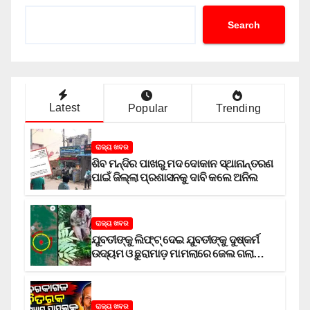
Search
Latest
Popular
Trending
ରାଜ୍ୟ ଖବର
ଶିବ ମନ୍ଦିର ପାଖରୁ ମଦ ଦୋକାନ ସ୍ଥାନାନ୍ତରଣ
ପାଇଁ ଜିଲ୍ଲା ପ୍ରଶାସନକୁ ଦାବି କଲେ ଅନିଲ
ରାଜ୍ୟ ଖବର
ଯୁବତୀଙ୍କୁ ଲିଫ୍‌ଟ୍‌ ଦେଇ ଯୁବତୀଙ୍କୁ ଦୁଷ୍କର୍ମ
ଉଦ୍ୟମ ଓ ଛୁରାମାଡ଼ ମାମଲାରେ ଜେଲ ଗଲା
ଅଭିଯୁକ୍ତ
ରାଜ୍ୟ ଖବର