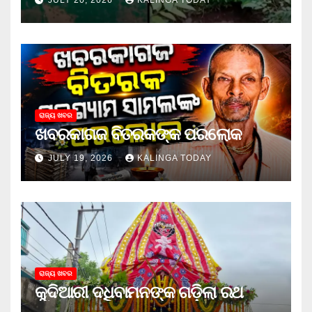
JULY 20, 2026
KALINGA TODAY
ରାଜ୍ୟ ଖବର
ଖବରକାଗଜ ବିତରକଙ୍କ ପରଲୋକ
JULY 19, 2026
KALINGA TODAY
ରାଜ୍ୟ ଖବର
କୁଦିଆରୀ ଦଧିବାମନଙ୍କ ଗଡ଼ିଲା ରଥ