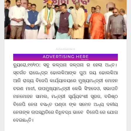
Advertisement
ବ୍ୟୁରୋ,୧୧/୧୦: ସବୁ କଳ୍ପନା ଜଳ୍ପନା ର ହେଲା ଅନ୍ତ।
ସ୍ବର୍ଗତ ରାଜେନ୍ଦ୍ର ଢୋଲକିଆଙ୍କ ପୁଅ ଜୟ ଢୋଲକିଆ
ଆଜି ରାଜ୍ୟ ବିଜେପି କାର୍ଯ୍ୟାଳୟରେ ମୁଖ୍ୟମନ୍ତ୍ରୀ ମୋହନ
ଚରଣ ମାଝୀ, ଉପମୁଖ୍ୟମନ୍ତ୍ରୀ କେଭି ସିଂହଦେଓ, ସଭାପତି
ମନମୋହନ ସାମଲ, ମନ୍ତ୍ରୀ ସୂର୍ଯ୍ୟବଂଶୀ ସୂରଜ, ବରିଷ୍ଠ
ବିଜେପି ନେତା ବସନ୍ତ ପଣ୍ଡା ଙ୍କ ସମେତ ଅନ୍ୟ ଦଳୀୟ
ନେତାଙ୍କ ଉପସ୍ଥିତିରେ ବିଧିବଦ୍ଧ ଭାବେ ବିଜେପି ରେ ଯୋଗ
ଦେଇଛନ୍ତି।