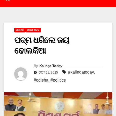
ରାଜନୀତି
ରାଜ୍ୟ ଖବର
ପଦ୍ମ ଧରିଲେ ଜୟ
ଢୋଲକିଆ
By
Kalinga Today
#kalingatoday
,
OCT 11, 2025
#odisha
,
#politics