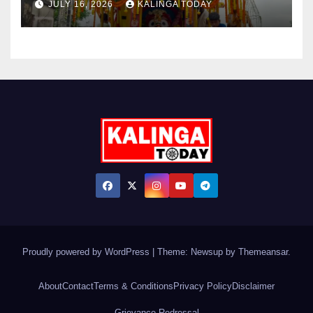
JULY 16, 2026
KALINGA TODAY
Proudly powered by WordPress
|
Theme: Newsup by
Themeansar
.
About
Contact
Terms & Conditions
Privacy Policy
Disclaimer
Grievance Redressal