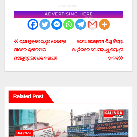
Advertisement
Post
ଶ୍ରୀ ମୁକ୍ତେଶ୍ୱର ଦେବଙ୍କ
ଜଟଣୀ ସରସ୍ଵତୀ ଶିଶୁ ବିଦ୍ୟା
ପୀଠରେ କ୍ଷୀରସାଇ
ମନ୍ଦିରରେ ଗୋପବନ୍ଧୁ ଜୟନ୍ତୀ
navigation
ମହାରୁଦ୍ରାଭିଷେକ ମହାଯଜ୍ଞ
ପାଳିତ
Related Post
ରାଜ୍ୟ ଖବର