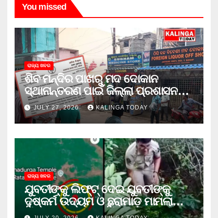
You missed
ରାଜ୍ୟ ଖବର
ଶିବ ମନ୍ଦିର ପାଖରୁ ମଦ ଦୋକାନ
ସ୍ଥାନାନ୍ତରଣ ପାଇଁ ଜିଲ୍ଲା ପ୍ରଶାସନକୁ
ଦାବି କଲେ ଅନିଲ
JULY 27, 2026
KALINGA TODAY
ରାଜ୍ୟ ଖବର
ଯୁବତୀଙ୍କୁ ଲିଫ୍‌ଟ୍‌ ଦେଇ ଯୁବତୀଙ୍କୁ
ଦୁଷ୍କର୍ମ ଉଦ୍ୟମ ଓ ଛୁରାମାଡ଼ ମାମଲାରେ
ଜେଲ ଗଲା ଅଭିଯୁକ୍ତ