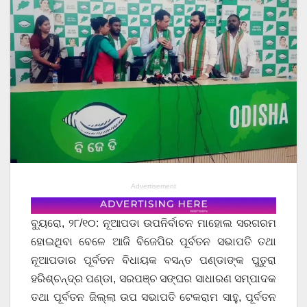
Advertisement
ବ୍ୟୁରୋ, ୨୮/୧୦: ନୂଆପଡା ଉପନିର୍ବାଚନ ମାହୋଲ ସରଗରମ
ହୋଇଥିବା ବେଳେ ଆଜି ବିଜେପିର ପୂର୍ବତନ ସଭାପତି ତଥା
ନୂଆପଡାର ପୂର୍ବତନ ବିଧାୟକ ବସନ୍ତ ପଣ୍ଡାଙ୍କ ପୁତୁରା
ହରିଶ୍ଚନ୍ଦ୍ର ପଣ୍ଡା, ସରପଞ୍ଚ ସଙ୍ଘର ସାଧାରଣ ସମ୍ପାଦକ
ତଥା ପୂର୍ବତନ ଜିଲ୍ଲା ଉପ ସଭାପତି ଟେକରାମ ସାହୁ, ପୂର୍ବତନ