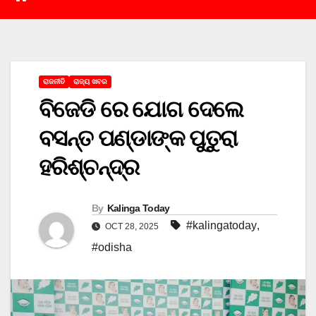
ରାଜନୀତି
ରାଜ୍ୟ ଖବର
ବିଜେଡି ରେ ଯୋଗ ଦେଲେ
ବସନ୍ତ ପଣ୍ଡାଙ୍କ ପୁତୁରା
ହରିଶ୍ଚନ୍ଦ୍ର
By
Kalinga Today
#kalingatoday
,
OCT 28, 2025
#odisha