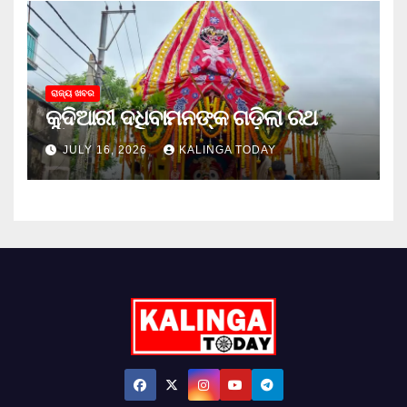
ରାଜ୍ୟ ଖବର
କୁଦିଆରୀ ଦଧିବାମନଙ୍କ ଗଡ଼ିଲା ରଥ
JULY 16, 2026
KALINGA TODAY