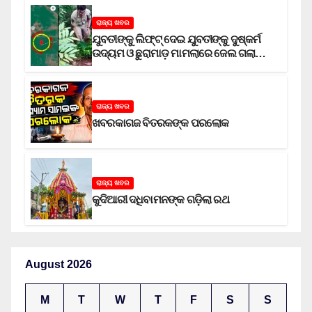
ରାଜ୍ୟ ଖବର
ଯୁବତୀଙ୍କୁ ଲିଫ୍‌ଟ୍‌ ଦେଇ ଯୁବତୀଙ୍କୁ ଦୁଷ୍କର୍ମ
ଉଦ୍ୟମ ଓ ଛୁରାମାଡ଼ ମାମଲାରେ ଜେଲ ଗଲା
ଅଭିଯୁକ୍ତ
ରାଜ୍ୟ ଖବର
ଖବରକାଗଜ ବିତରକଙ୍କ ପରଲୋକ
ରାଜ୍ୟ ଖବର
କୁଦିଆରୀ ଦଧିବାମନଙ୍କ ଗଡ଼ିଲା ରଥ
August 2026
M
T
W
T
F
S
S