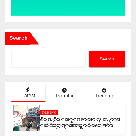
Search
Search
Latest
Popular
Trending
ରାଜ୍ୟ ଖବର
ଶିବ ମନ୍ଦିର ପାଖରୁ ମଦ ଦୋକାନ ସ୍ଥାନାନ୍ତରଣ
ପାଇଁ ଜିଲ୍ଲା ପ୍ରଶାସନକୁ ଦାବି କଲେ ଅନିଲ