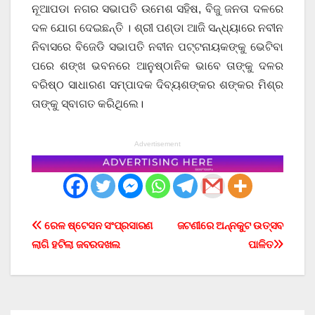
ନୂଆପଡା ନଗର ସଭାପତି ଉମେଶ ସହିଷ, ବିଜୁ ଜନତା ଦଳରେ
ଦଳ ଯୋଗ ଦେଇଛନ୍ତି । ଶ୍ରୀ ପଣ୍ଡା ଆଜି ସନ୍ଧ୍ୟାରେ ନବୀନ
ନିବାସରେ ବିଜେଡି ସଭାପତି ନବୀନ ପଟ୍ଟନାୟକଙ୍କୁ ଭେଟିବା
ପରେ ଶଙ୍ଖ ଭବନରେ ଆନୁଷ୍ଠାନିକ ଭାବେ ତାଙ୍କୁ ଦଳର
ବରିଷ୍ଠ ସାଧାରଣ ସମ୍ପାଦକ ଦିବ୍ୟଶଙ୍କର ଶଙ୍କର ମିଶ୍ର
ତାଙ୍କୁ ସ୍ବାଗତ କରିଥିଲେ।
Advertisement
Post
ରେଳ ଷ୍ଟେସନ ସଂପ୍ରସାରଣ
ଜଟଣୀରେ ଅନ୍ନକୁଟ ଉତ୍ସବ
ଲାଗି ହଟିଲା ଜବରଦଖଲ
ପାଳିତ
navigation