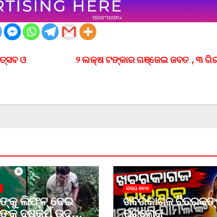
ଉତ୍ସବ ଓ
୨ ଲକ୍ଷ ଟଙ୍କାର ଗଞ୍ଜେଇ ଜବତ , ୩ ଗ
ରାଜ୍ୟ ଖବର
ଙ୍କୁ ଲିଫ୍‌ଟ୍‌ ଦେଇ
ଖବରକାଗଜ ବିତରକଙ
ଙ୍କୁ ଦୁଷ୍କର୍ମ ଉଦ୍ୟମ
ପରଲୋକ