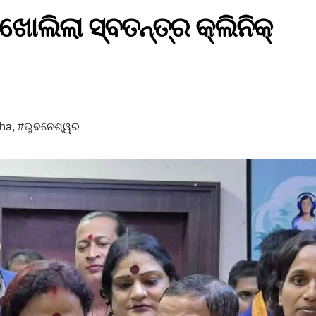
 ଖୋଲିଲା ସ୍ବତନ୍ତ୍ର କ୍ଲିନିକ୍
sha
,
#ଭୁବନେଶ୍ୱର