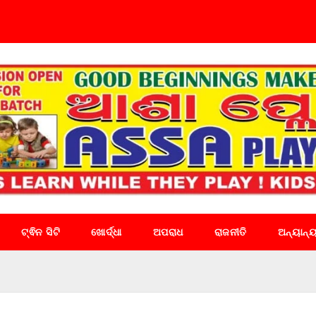
ଟ୍ଵିନ ସିଟି
ଖୋର୍ଦ୍ଧା
ଅପରାଧ
ରାଜନୀତି
ଅନ୍ୟାନ୍