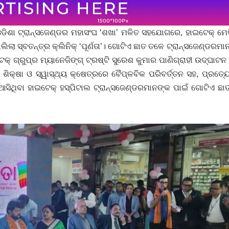
ଓଡିଶା ଟ୍ରାନ୍ସଜେଣ୍ଡର ମହାସଂଘ ‘ଶଖା’ ମଳିତ ସହ‌ଯୋଗରେ, ହାଇଟେକ୍ ମ
ଲା ସ୍ବତନ୍ତ୍ର କ୍ଲିନିକ୍ ‘ପୂର୍ଣତା’। ଗୋଟିଏ ଛାତ ତଳେ ଟ୍ରାନ୍ସଜେଣ୍ଡରମ
ଟେକ୍ ଗ୍ରୁପ୍‌ର ମ୍ୟାନେଜିଙ୍ଗ୍‌ ଟ୍ରଷ୍ଟି ସୁରେଶ କୁମାର ପାଣିଗ୍ରାହୀ ଉଦ୍‌ଘାଟନ
 ଶିକ୍ଷା ଓ ସ୍ୱାସ୍ଥ୍ୟ କ୍ଷେତ୍ରରେ ବୈପ୍ଳବିକ ପରିବର୍ତ୍ତନ ସହ, ପ୍ରତ୍ୟ
ସିଥିବା ହାଇଟେକ୍ ହସ୍ପିଟାଲ ଟ୍ରାନ୍ସଜେଣ୍ଡରମାନଙ୍କ ପାଇଁ ଗୋଟିଏ ଛା