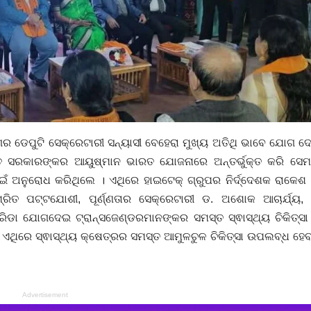
ାଗର ଡେପୁଟି ସେକ୍ରେଟାରୀ ସନ୍ୟାସୀ ବେହେରା ମୁଖ୍ୟ ଅତିଥି ଭାବେ ଯୋଗ ଦ
ସରକାରଙ୍କର ଆୟୁଷ୍ମାନ ଭାରତ ଯୋଜନାରେ ଅନ୍ତର୍ଭୁକ୍ତ କରି ସେମା
ଁ ଅନୁରୋଧ କରିଥିଲେ । ଏଥିରେ ହାଇଟେକ୍ ଗ୍ରୁପର ନିର୍ଦ୍ଦେଶକ ରାକେଶ 
ମ୍ରିତ ପଟ୍ଟଯୋଶୀ, ପୂର୍ଣ୍ଣତାର ସେକ୍ରେଟାରୀ ଡ. ଅଶୋକ ଆଚାର୍ଯ୍ୟ, 
ଡା ଯୋଗଦେଇ ଟ୍ରାନ୍ସଜେଣ୍ଡରମାନଙ୍କର ସମସ୍ତ ସ୍ଵାସ୍ଥ୍ୟ ଚିକିତ୍ସା ସ
। ଏଥିରେ ସ୍ଵାସ୍ଥ୍ୟ କ୍ଷେତ୍ରର ସମସ୍ତ ଆମୁଳଚୁଳ ଚିକିତ୍ସା ଉପଲବ୍ଧ ହ
Advertisement