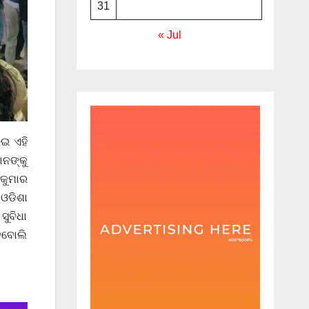
31
« Jul
େଇ ଏହି
ନଙ୍କୁ
କୁମାର
ଓଡିଶା
ୁବିଧା
େବବୋଲି