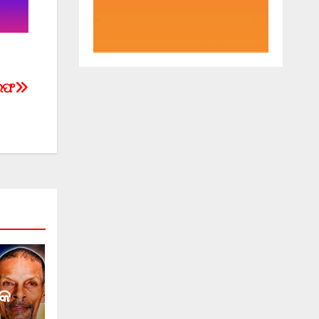
ିରଫ
୍କ