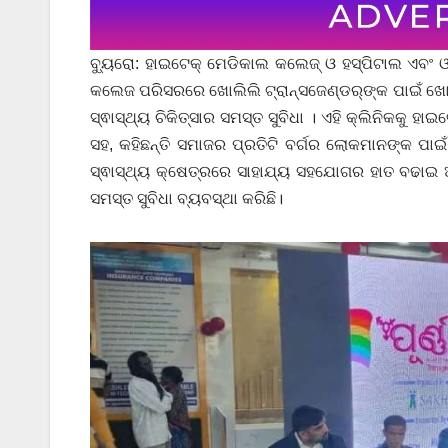
ବ୍ୟୁରୋ: ହାଇଟେକ୍ ମେଡିକାଲ କଲେଜ୍ ଓ ହସ୍ପିଟାଲ ଏବଂ 
କଲେଜ ପରିସରରେ ଖୋଲିଲି ଟ୍ରାନ୍ସଜେଣ୍ଡର୍‌ଙ୍କ ପାଇଁ ଖୋଲି
ସ୍ଵାସ୍ଥ୍ୟ ଚିକିତ୍ସାର ସମସ୍ତ ସୁବିଧା । ଏହି କ୍ଲିନିକକୁ ହାଇ
ସହ, କହିଛନ୍ତି ସମାଜର ପ୍ରତିଟି ବର୍ଗର ଲୋକମାନଙ୍କ ପାଇଁ
ସ୍ଵାସ୍ଥ୍ୟ କ୍ଷେତ୍ରରେ ସାହାଯ୍ୟ ସହଯୋଗର ହାତ ବଢାଇ ଆ
ସମସ୍ତ ସୁବିଧା ବ୍ୟବସ୍ଥା କରିଛି।