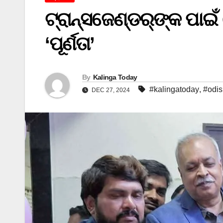
ଟ୍ରାନ୍ସଜେଣ୍ଡର୍‌ଙ୍କ ପାଇଁ
‘ପୂର୍ଣତା’
By
Kalinga Today
#kalingatoday
,
#odi
DEC 27, 2024