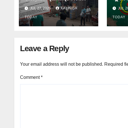
ପାଇଁ ଜିଲ୍ଲା ପ୍ରଶାସନକୁ
ଓ ଛୁର
JUL 27, 2026
KALINGA
JUL 2
ଦାବି କଲେ ଅନିଲ
ଜେଲ 
TODAY
TODAY
Leave a Reply
Your email address will not be published.
Required fi
Comment
*