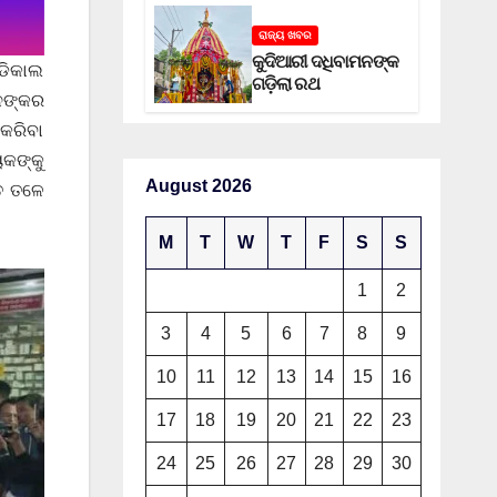
ରାଜ୍ୟ ଖବର
କୁଦିଆରୀ ଦଧିବାମନଙ୍କ
େଡିକାଲ
ଗଡ଼ିଲା ରଥ
ାନଙ୍କର
 କରିବା
େକଙ୍କୁ
August 2026
ତ ତଳେ
M
T
W
T
F
S
S
1
2
3
4
5
6
7
8
9
10
11
12
13
14
15
16
17
18
19
20
21
22
23
24
25
26
27
28
29
30