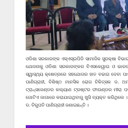
ଓଡିଶା ସରକାରଙ୍କ ଏସ୍ଏସ୍‌ଇପିଡି ସାମାଜିକ ସୁରକ୍ଷା ବିଭ
ଯୋଜନାକୁ ଓଡିଶା ସରକାରଙ୍କର ବିଏସକେୱାଇ ଓ ଭାରତ 
ସ୍ୱାସ୍ଥ୍ୟ କ୍ଷେତ୍ରରେ ସହଯୋଗର ହାତ ବଢାଇ ଦେବା ପାଇ
ପାଣିଗ୍ରାହୀ, ବିଶିଷ୍ଠ ମାନସିକ ରୋଗ ଚିକିତ୍ସକ ଡ. ଅ
ଟ୍ରାନ୍ସଜେଣ୍ଡର କଲ୍ୟାଣ ଟ୍ରଷ୍ଟର ଫାଉଣ୍ଡର ମୀରା ପରି
ଗୋଟିଏ ଜାଗାରେ କରାଯାଇଥିବାରୁ ଖୁସି ବ୍ୟକ୍ତ କରିଥିଲେ 
ଡ. ତିରୁପତି ପାଣିଗ୍ରାହୀ ଜଣାଇଛନ୍ତି ।