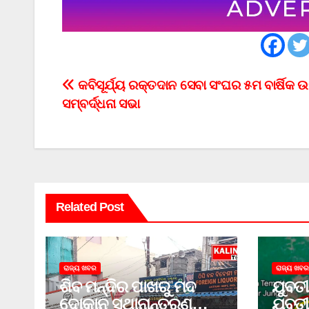
Post
କବିସୂର୍ଯ୍ୟ ରକ୍ତଦାନ ସେବା ସଂଘର ୫ମ ବାର୍ଷିକ 
ସମ୍ବର୍ଦ୍ଧନା ସଭା
navigation
Related Post
ରାଜ୍ୟ ଖବର
ରାଜ୍ୟ ଖବର
ଶିବ ମନ୍ଦିର ପାଖରୁ ମଦ
ଯୁବତୀ
ଦୋକାନ ସ୍ଥାନାନ୍ତରଣ
ଯୁବତୀ