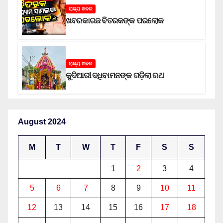
ରାଜ୍ୟ ଖବର
ଖବରକାଗଜ ବିତରକଙ୍କ ପରଲୋକ
ରାଜ୍ୟ ଖବର
କୁଦିଆରୀ ଦଧିବାମନଙ୍କ ଗଡ଼ିଲା ରଥ
August 2024
M
T
W
T
F
S
S
1
2
3
4
5
6
7
8
9
10
11
12
13
14
15
16
17
18