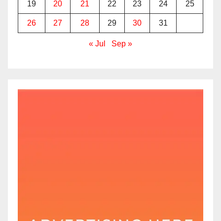
19
20
21
22
23
24
25
26
27
28
29
30
31
« Jul
Sep »