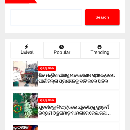
Search
Latest
Popular
Trending
ରାଜ୍ୟ ଖବର
ଶିବ ମନ୍ଦିର ପାଖରୁ ମଦ ଦୋକାନ ସ୍ଥାନାନ୍ତରଣ
ପାଇଁ ଜିଲ୍ଲା ପ୍ରଶାସନକୁ ଦାବି କଲେ ଅନିଲ
ରାଜ୍ୟ ଖବର
ଯୁବତୀଙ୍କୁ ଲିଫ୍‌ଟ୍‌ ଦେଇ ଯୁବତୀଙ୍କୁ ଦୁଷ୍କର୍ମ
ଉଦ୍ୟମ ଓ ଛୁରାମାଡ଼ ମାମଲାରେ ଜେଲ ଗଲା
ଅଭିଯୁକ୍ତ