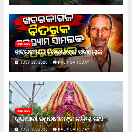
ରାଜ୍ୟ ଖବର
ଖବରକାଗଜ ବିତରକଙ୍କ ପରଲୋକ
JULY 19, 2026
KALINGA TODAY
ରାଜ୍ୟ ଖବର
କୁଦିଆରୀ ଦଧିବାମନଙ୍କ ଗଡ଼ିଲା ରଥ
JULY 16, 2026
KALINGA TODAY