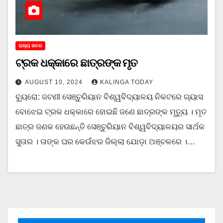
ରାଜ୍ୟ ଖବର
ଟ୍ରକ ଧକ୍କାରେ ଛାତ୍ରଙ୍କ ମୃତ
AUGUST 10, 2024
KALINGA TODAY
ବ୍ୟୁରୋ: ଜଟଣୀ ସେଞ୍ଚୁରିୟାନ ବିଶ୍ୱବିଦ୍ୟାଳୟ ନିକଟରେ ଗ୍ୟାସ
ବୋଝେଇ ଟ୍ରକ ଧକ୍କାରେ ହୋଇଛି ଜଣେ ଛାତ୍ରଙ୍କ ମୃତ୍ୟୁ । ମୃତ
ଛାତ୍ର ଜଣକ ହେଉଛନ୍ତି ସେଞ୍ଚୁରିୟାନ ବିଶ୍ୱବିଦ୍ୟାଳୟର ସାର୍ଥକ
ସୁତାର । ତାଙ୍କ ଘର କେଉଁଝର ଜିଲ୍ଲା ଯୋଡ଼ା ଅଞ୍ଚଳରେ ।…