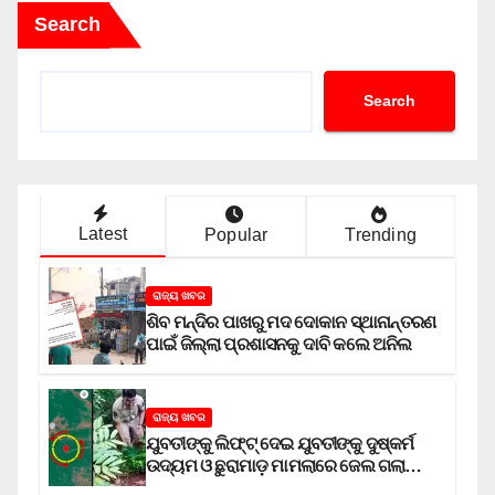
Search
Search
Latest
Popular
Trending
ରାଜ୍ୟ ଖବର
ଶିବ ମନ୍ଦିର ପାଖରୁ ମଦ ଦୋକାନ ସ୍ଥାନାନ୍ତରଣ
ପାଇଁ ଜିଲ୍ଲା ପ୍ରଶାସନକୁ ଦାବି କଲେ ଅନିଲ
ରାଜ୍ୟ ଖବର
ଯୁବତୀଙ୍କୁ ଲିଫ୍‌ଟ୍‌ ଦେଇ ଯୁବତୀଙ୍କୁ ଦୁଷ୍କର୍ମ
ଉଦ୍ୟମ ଓ ଛୁରାମାଡ଼ ମାମଲାରେ ଜେଲ ଗଲା
ଅଭିଯୁକ୍ତ