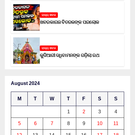
ରାଜ୍ୟ ଖବର
ଖବରକାଗଜ ବିତରକଙ୍କ ପରଲୋକ
ରାଜ୍ୟ ଖବର
କୁଦିଆରୀ ଦଧିବାମନଙ୍କ ଗଡ଼ିଲା ରଥ
August 2024
M
T
W
T
F
S
S
1
2
3
4
5
6
7
8
9
10
11