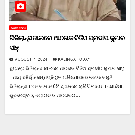
ରାଜ୍ୟ ଖବର
ଭିଜିଲାନ୍ସ ଜାଲରେ ଆଠଗଡ ବିଡିଓ ପ୍ରଦୀପ କୁମାର
ସାହୁ
AUGUST 7, 2024
KALINGA TODAY
ବ୍ୟୁରୋ: ଭିଜିଲାନ୍ସ ଜାଲରେ ଆଠଗଡ଼ ବିଡିଓ ପ୍ରଦୀପ କୁମାର ସାହୁ
। ଆୟ ବହିର୍ଭୂତ ସମ୍ପତ୍ତି ଠୁଳ ଅଭିଯୋଗରେ ଚଢାଉ କରୁଛି
ଭିଜିଲାନ୍ସ । ଏକ କାଳୀନ 8ଟି ସ୍ଥାନରେ ଚାଲିଛି ଚଢାଉ । ଖୋର୍ଦ୍ଧା,
ଭୁବନେଶ୍ବର, ନୟାଗଡ଼ ଓ ଆଠଗଡ଼ର…