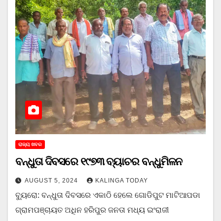
ରାଜ୍ୟ ଖବର
ବନ୍ଧୁତା ଦିବସରେ ୧୯୭୩ ବ୍ୟାଚର ବନ୍ଧୁମିଳନ
AUGUST 5, 2024
KALINGA TODAY
ବ୍ୟୁରୋ: ବନ୍ଧୁତା ଦିବସରେ ଏକାଠି ହେଲେ ଗୋଡିପୁଟ ମାଟିଆପଡା
ଗ୍ରାମପଞ୍ଚାୟତ ଅଧିନ ହରିପୁର ଜନତା ମଧ୍ୟ ଇଂରାଜୀ