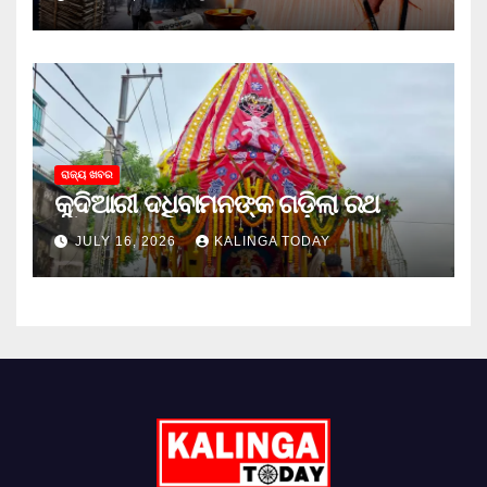
ରାଜ୍ୟ ଖବର
କୁଦିଆରୀ ଦଧିବାମନଙ୍କ ଗଡ଼ିଲା ରଥ
JULY 16, 2026
KALINGA TODAY