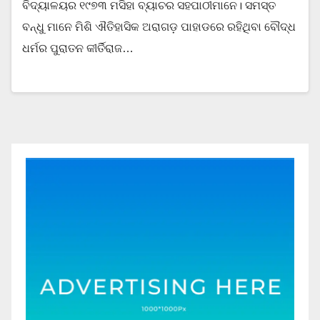
ବିଦ୍ୟାଳୟର ୧୯୭୩ ମସିହା ବ୍ୟାଚର ସହପାଠୀମାନେ। ସମସ୍ତ
ବନ୍ଧୁ ମାନେ ମିଶି ଐତିହାସିକ ଅରାଗଡ଼ ପାହାଡରେ ରହିଥିବା ବୌଦ୍ଧ
ଧର୍ମର ପୁରାତନ କୀର୍ତିରାଜ…