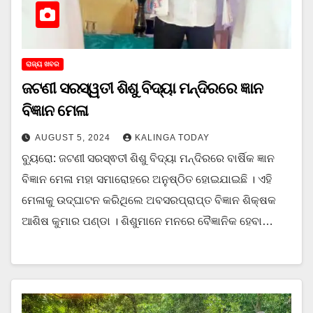
ରାଜ୍ୟ ଖବର
ଜଟଣୀ ସରସ୍ୱତୀ ଶିଶୁ ବିଦ୍ୟା ମନ୍ଦିରରେ ଜ୍ଞାନ
ବିଜ୍ଞାନ ମେଳା
AUGUST 5, 2024
KALINGA TODAY
ବ୍ୟୁରୋ: ଜଟଣୀ ସରସ୍ଵତୀ ଶିଶୁ ବିଦ୍ୟା ମନ୍ଦିରରେ ବାର୍ଷିକ ଜ୍ଞାନ
ବିଜ୍ଞାନ ମେଳା ମହା ସମାରୋହରେ ଅନୁଷ୍ଠିତ ହୋଇଯାଇଛି । ଏହି
ମେଳାକୁ ଉଦ୍‌ଘାଟନ କରିଥିଲେ ଅବସରପ୍ରାପ୍ତ ବିଜ୍ଞାନ ଶିକ୍ଷକ
ଆଶିଷ କୁମାର ପଣ୍ଡା । ଶିଶୁମାନେ ମନରେ ବୈଜ୍ଞାନିକ ହେବା…