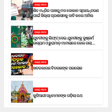
ରାଜ୍ୟ ଖବର
ଶିବ ମନ୍ଦିର ପାଖରୁ ମଦ ଦୋକାନ ସ୍ଥାନାନ୍ତରଣ
ପାଇଁ ଜିଲ୍ଲା ପ୍ରଶାସନକୁ ଦାବି କଲେ ଅନିଲ
ରାଜ୍ୟ ଖବର
ଯୁବତୀଙ୍କୁ ଲିଫ୍‌ଟ୍‌ ଦେଇ ଯୁବତୀଙ୍କୁ ଦୁଷ୍କର୍ମ
ଉଦ୍ୟମ ଓ ଛୁରାମାଡ଼ ମାମଲାରେ ଜେଲ ଗଲା
ଅଭିଯୁକ୍ତ
ରାଜ୍ୟ ଖବର
ଖବରକାଗଜ ବିତରକଙ୍କ ପରଲୋକ
ରାଜ୍ୟ ଖବର
କୁଦିଆରୀ ଦଧିବାମନଙ୍କ ଗଡ଼ିଲା ରଥ