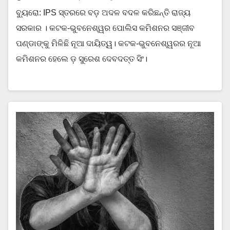
ବ୍ୟୁରୋ: IPS ସ୍ତରରେ ବଡ଼ ଅଦଳ ବଦଳ କରିଛନ୍ତି ରାଜ୍ୟ
ସରକାର । କଟକ-ଭୁବନେଶ୍ୱର ପୋଲିସ କମିଶନର ସଞ୍ଜୀବ
ପଣ୍ଡାଙ୍କୁ ମିଳିଛି ନୂଆ ଦାୟିତ୍ୱ। କଟକ-ଭୁବନେଶ୍ୱରର ନୂଆ
କମିଶନର ହେଲେ ଡ଼ ସୁରେଶ ଦେବଦତ୍ତ ସିଂ।