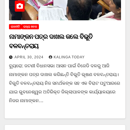
ରାଜନୀତି
ରାଜ୍ୟ ଖବର
ନାମାଙ୍କନ ପତ୍ର ଦାଖଲ କଲେ ବିଭୁତି
ବଳବନ୍ତରାୟ
APRIL 30, 2024
KALINGA TODAY
ବ୍ୟୁରୋ: ଜଟଣୀ ବିଧାନସଭା ଆସନ ପାଇଁ ବିଜେଡି ଦଳରୁ ଆଜି
ନାମାଙ୍କନ ପତ୍ର ଦାଖଲ କରିଛନ୍ତି ବିଭୁତି ଭୂଷଣ ବଳବନ୍ତରାୟ।
ବିଭୁତି ବଳବନ୍ତରାୟ ନିଜ ସମର୍ଥକଙ୍କ ସହ ଏକ ବିରାଟ ପଟୁଆରରେ
ଯାଇ ଭୁବନେଶ୍ୱର ଅତିରିକ୍ତ ଜିଲ୍ଲାପାଳଙ୍କ କାର୍ଯ୍ୟାଳୟରେ
ନିଜର ନାମାଙ୍କନ…