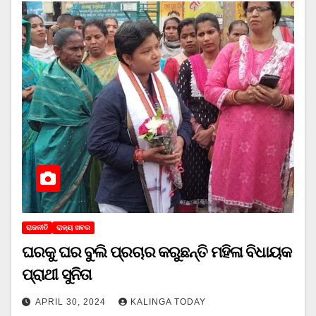
ରାଜନୀତି
ରାଜ୍ୟ ଖବର
ଘରକୁ ଘର ବୁଲି ପ୍ରଚାର କରୁଛନ୍ତି ମହିଳା ବିଧାୟକ
ପ୍ରାଥୀ ସୁନିତା
APRIL 30, 2024
KALINGA TODAY