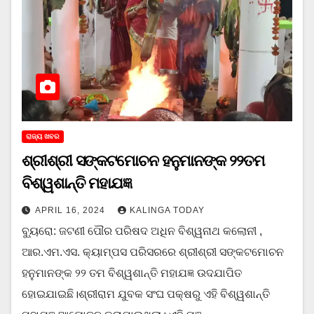
ରାଜ୍ୟ ଖବର
ଶ୍ରୀଶ୍ରୀ ସଙ୍କଟମୋଚନ ହନୁମାନଙ୍କ ୨୨ତମ
ବିଶ୍ୱଶାନ୍ତି ମହାଯଜ୍ଞ
APRIL 16, 2024
KALINGA TODAY
ବ୍ୟୁରୋ: ଜଟଣୀ ପୌର ପରିଷଦ ଅଧିନ ବିଶ୍ୱନାଥ କଲୋନୀ ,
ଆର.ଏମ.ଏସ. କ୍ୟାମ୍ପସ ପରିସରରେ ଶ୍ରୀଶ୍ରୀ ସଙ୍କଟମୋଚନ
ହନୁମାନଙ୍କ ୨୨ ତମ ବିଶ୍ୱଶାନ୍ତି ମହାଯଜ୍ଞ ଉଦଯାପିତ
ହୋଇଯାଇଛି।ଶ୍ରୀରାମ ଯୁବକ ସଂଘ ପକ୍ଷରୁ ଏହି ବିଶ୍ୱଶାନ୍ତି