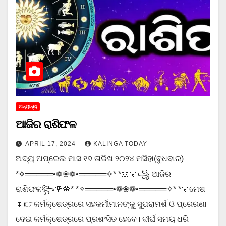
ଅନ୍ୟାନ୍ୟ
ଆଜିର ରାଶିଫଳ
APRIL 17, 2024
KALINGA TODAY
ଅଦ୍ୟ ଅପ୍ରେଲ ମାସ ୧୭ ତାରିଖ ୨୦୨୪ ମସିହା(ବୁଧବାର)
*✧═════•❁❀❁•═════✧* *🌼🌹꧁ ଆଜିର
ରାଶିଫଳ꧂🌹🌼* *✧═════•❁❀❁•═════✧* *🌹ମେଷ
🌷👉କର୍ମକ୍ଷେତ୍ରରେ ସହକର୍ମୀମାନଙ୍କୁ ସୁପରାମର୍ଶ ଓ ପ୍ରେରଣା
ଦେଇ କର୍ମକ୍ଷେତ୍ରରେ ପ୍ରଶଂସିତ ହେବେ। ଦୀର୍ଘ ସମୟ ଧରି