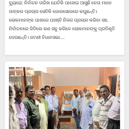
ବ୍ୟୁରୋ: ନିର୍ବାଚନ ତାରିଖ ଯେତିକି ପାଖେଇ ଆସୁଛି ନେତା ମାନେ
ତାଙ୍କର ପ୍ରଚାର ସେତିକି ଜୋରସୋରରେ କରୁଛନ୍ତି।
ଲୋକମାନଙ୍କ ପାଖରେ ପହଞ୍ଚି ନିଜର ପ୍ରଚାର କରିବା ସହ,
ନିର୍ବାଚନରେ ଜିତିଲେ କଣ ସବୁ କରିବେ ଲୋକମାନଙ୍କୁ ପ୍ରତିଶୃତି
ଦେଉଛନ୍ତି। ଜଟଣୀ ବିଧାନସଭା…