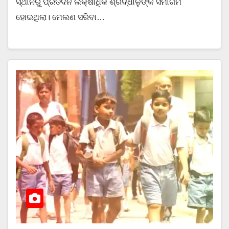
ସ୍ଥାନରୁ ପ୍ରତିଦିନ ଲକ୍ଷାଧିକ ଶ୍ରଦ୍ଧାଳୁଙ୍କ ସମାଗମ
ହୋଇଥିଲା। ମେଲଣ ସରିବା…