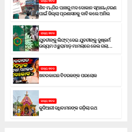
ରାଜ୍ୟ ଖବର
ଶିବ ମନ୍ଦିର ପାଖରୁ ମଦ ଦୋକାନ ସ୍ଥାନାନ୍ତରଣ
ପାଇଁ ଜିଲ୍ଲା ପ୍ରଶାସନକୁ ଦାବି କଲେ ଅନିଲ
ରାଜ୍ୟ ଖବର
ଯୁବତୀଙ୍କୁ ଲିଫ୍‌ଟ୍‌ ଦେଇ ଯୁବତୀଙ୍କୁ ଦୁଷ୍କର୍ମ
ଉଦ୍ୟମ ଓ ଛୁରାମାଡ଼ ମାମଲାରେ ଜେଲ ଗଲା
ଅଭିଯୁକ୍ତ
ରାଜ୍ୟ ଖବର
ଖବରକାଗଜ ବିତରକଙ୍କ ପରଲୋକ
ରାଜ୍ୟ ଖବର
କୁଦିଆରୀ ଦଧିବାମନଙ୍କ ଗଡ଼ିଲା ରଥ