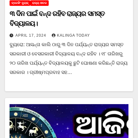
ବ୍ରେକିଂ ନ୍ୟୁଜ୍
ରାଜ୍ୟ ଖବର
୩ ଦିନ ପାଇଁ ବନ୍ଦ ରହିବ ରାଜ୍ୟର ସମସ୍ତ
ବିଦ୍ୟାଳୟ।
APRIL 17, 2024
KALINGA TODAY
ବ୍ୟୁରୋ: ଆସନ୍ତା କାଲି ଠାରୁ ୩ ଦିନ ପର୍ଯ୍ୟନ୍ତ ରାଜ୍ୟର ସମସ୍ତ
ସରକାରୀ ଓ ବେସରକାରୀ ବିଦ୍ୟାଳୟ ବନ୍ଦ ରହିବ । ୧୮ ତାରିଖରୁ
୨୦ ତାରିଖ ପର୍ଯ୍ୟନ୍ତ ବିଦ୍ୟାଳୟକୁ ଛୁଟି ଘୋଷଣା କରିଛନ୍ତି ରାଜ୍ୟ
ସରକାର । ଗ୍ରୀଷ୍ମପ୍ରବାହ ସହ…