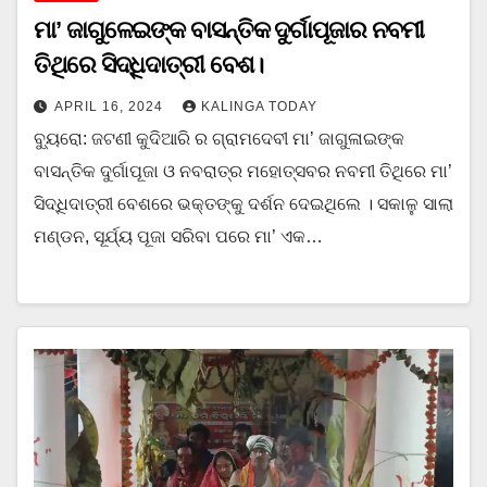
ମା’ ଜାଗୁଳେଇଙ୍କ ବାସନ୍ତିକ ଦୁର୍ଗାପୂଜାର ନବମୀ
ତିଥିରେ ସିଦ୍ଧିଦାତ୍ରୀ ବେଶ।
APRIL 16, 2024
KALINGA TODAY
ବ୍ୟୁରୋ: ଜଟଣୀ କୁଦିଆରି ର ଗ୍ରାମଦେବୀ ମା’ ଜାଗୁଳାଇଙ୍କ
ବାସନ୍ତିକ ଦୁର୍ଗାପୂଜା ଓ ନବରାତ୍ର ମହୋତ୍ସବର ନବମୀ ତିଥିରେ ମା’
ସିଦ୍ଧିଦାତ୍ରୀ ବେଶରେ ଭକ୍ତଙ୍କୁ ଦର୍ଶନ ଦେଇଥିଲେ । ସକାଳୁ ସାଲା
ମଣ୍ଡନ, ସୂର୍ଯ୍ୟ ପୂଜା ସରିବା ପରେ ମା’ ଏକ…