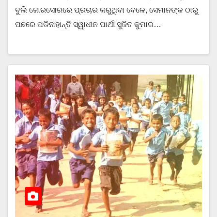
ବୁଲି ଜୋରସୋରରେ ପ୍ରଚାର କରୁଥିବା ବେଳେ, ସେମାନଙ୍କ ଠାରୁ
ପଛରେ ପଡିନାହାନ୍ତି ସ୍ୱାଧୀନ ପାର୍ଥୀ ସୁଜିତ କୁମାର…