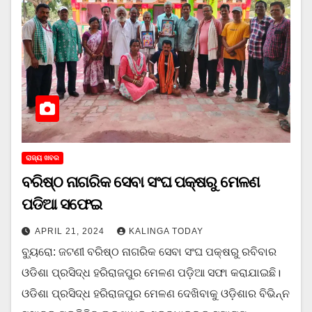
ରାଜ୍ୟ ଖବର
ବରିଷ୍ଠ ନାଗରିକ ସେବା ସଂଘ ପକ୍ଷରୁ ମେଳଣ
ପଡିଆ ସଫେଇ
APRIL 21, 2024
KALINGA TODAY
ବ୍ୟୁରୋ: ଜଟଣୀ ବରିଷ୍ଠ ନାଗରିକ ସେବା ସଂଘ ପକ୍ଷରୁ ରବିବାର
ଓଡିଶା ପ୍ରସିଦ୍ଧ ହରିରାଜପୁର ମେଳଣ ପଡ଼ିଆ ସଫା କରାଯାଇଛି।
ଓଡିଶା ପ୍ରସିଦ୍ଧ ହରିରାଜପୁର ମେଳଣ ଦେଖିବାକୁ ଓଡ଼ିଶାର ବିଭିନ୍ନ