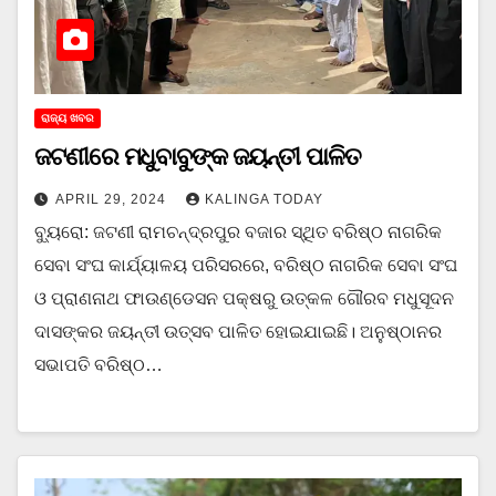
ରାଜ୍ୟ ଖବର
ଜଟଣୀରେ ମଧୁବାବୁଙ୍କ ଜୟନ୍ତୀ ପାଳିତ
APRIL 29, 2024
KALINGA TODAY
ବ୍ୟୁରୋ: ଜଟଣୀ ରାମଚନ୍ଦ୍ରପୁର ବଜାର ସ୍ଥିତ ବରିଷ୍ଠ ନାଗରିକ
ସେବା ସଂଘ କାର୍ଯ୍ୟାଳୟ ପରିସରରେ, ବରିଷ୍ଠ ନାଗରିକ ସେବା ସଂଘ
ଓ ପ୍ରାଣନାଥ ଫାଉଣ୍ଡେସନ ପକ୍ଷରୁ ଉତ୍କଳ ଗୌରବ ମଧୁସୂଦନ
ଦାସଙ୍କର ଜୟନ୍ତୀ ଉତ୍ସବ ପାଳିତ ହୋଇଯାଇଛି। ଅନୁଷ୍ଠାନର
ସଭାପତି ବରିଷ୍ଠ…