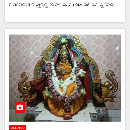
ଅପପେକ୍ଷା ବନ୍ଧୁଙ୍କୁ ଭେଟିପାରନ୍ତି। ସାଧାରଣ କଥାକୁ ନେଇ…
ରାଜ୍ୟ ଖବର