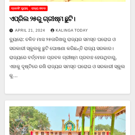
ବ୍ରେକିଂ ନ୍ୟୁଜ୍
ରାଜ୍ୟ ଖବର
ଏପ୍ରିଲ ୨୫ରୁ ଗ୍ରୀଷ୍ମ ଛୁଟି।
APRIL 21, 2024
KALINGA TODAY
ବ୍ୟୁରୋ: ଚଳିତ ମାସ ୨୫ତାରିଖରୁ ରାଜ୍ୟର ସମସ୍ତ ଘରୋଇ ଓ
ସରକାରୀ ସ୍କୁଲକୁ ଛୁଟି ଘୋଷଣା କରିଛନ୍ତି ରାଜ୍ୟ ସରକାର।
ରାଜ୍ୟରେ ବର୍ତ୍ତମାନ ପ୍ରବଳ ଗ୍ରୀଷ୍ମ ପ୍ରବାହ ହେଉଥିବାରୁ,
ଏହାକୁ ଦୃଷ୍ଟିରେ ରଖି ରାଜ୍ୟର ସମସ୍ତ ଘରୋଇ ଓ ସରକାରୀ ସ୍କୁଲ
କୁ…