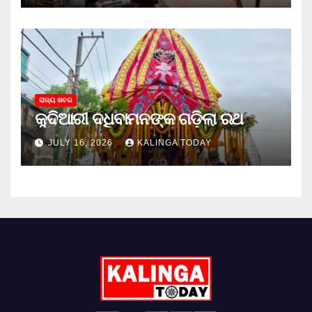
ରାଜ୍ୟ ଖବର
କୁଦିଆରୀ ଦଧିବାମନଙ୍କ ଗଡ଼ିଲା ରଥ
JULY 16, 2026
KALINGA TODAY