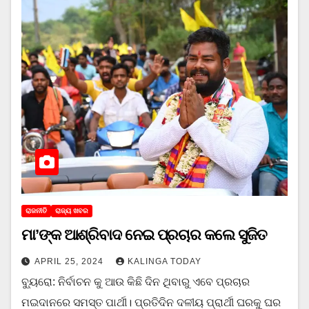
ରାଜନୀତି
ରାଜ୍ୟ ଖବର
ମା’ଙ୍କ ଆଶ୍ରିବାଦ ନେଇ ପ୍ରଚାର କଲେ ସୁଜିତ
APRIL 25, 2024
KALINGA TODAY
ବ୍ୟୁରୋ: ନିର୍ବାଚନ କୁ ଆଉ କିଛି ଦିନ ଥିବାରୁ ଏବେ ପ୍ରଚାର
ମଇଦାନରେ ସମସ୍ତ ପାର୍ଥୀ। ପ୍ରତିଦିନ ଦଳୀୟ ପ୍ରାର୍ଥୀ ଘରକୁ ଘର