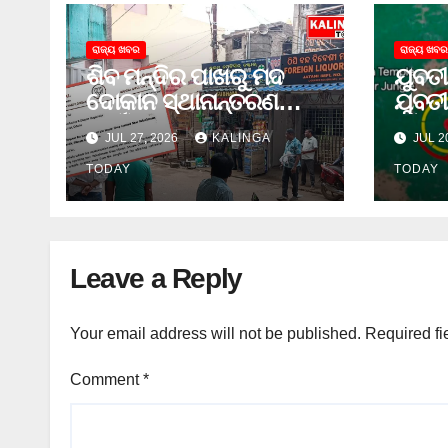
ରାଜ୍ୟ ଖବର
ରାଜ୍ୟ ଖବର
ଶିବ ମନ୍ଦିର ପାଖରୁ ମଦ
ଯୁବତୀ
ଦୋକାନ ସ୍ଥାନାନ୍ତରଣ
ଯୁବତୀ
ପାଇଁ ଜିଲ୍ଲା ପ୍ରଶାସନକୁ
ଓ ଛୁର
JUL 27, 2026
KALINGA
JUL 2
ଦାବି କଲେ ଅନିଲ
ଜେଲ 
TODAY
TODAY
Leave a Reply
Your email address will not be published.
Required fi
Comment
*