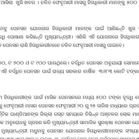
 ଆସିଲା ଖୁସି ଖବର । ଚଳିତ ଫେବୃଆରୀ ମାସରୁ ହିତାଧିକାରୀ ମାନଙ୍କୁ ୫୦୦
ବାବୁ ପେନସନ ଯୋଜନାର ହିତାଧିକାରୀ ମାନଙ୍କ ପାଇଁ ଆଣିଛନ୍ତି ଖୁସ
୍ଧି ଘୋଷଣା କରିଛନ୍ତି ମୁଖ୍ୟମନ୍ତ୍ରୀ। ଏଣିକି ଏହି ଯୋଜନାରେ ହିତାଧିକା
ଧିତ ପେନସନ ରାଶି ହିତାଧିକାରୀମାନେ ଚଳିତ ଫେବୃଆରୀ ମାସରୁ ପାଇବେ।
 ୫୦୦, ଟ ୭୦୦ ଓ ଟ ୯୦୦ ପାଉଥିଲେ। ବର୍ଦ୍ଧିତ ପେନସନ ଅନୁଯାୟୀ ସେମାନ
ବର୍ଦ୍ଧିତ ପେନସନ ପାଇଁ ରାଜ୍ୟ ସରକାର ବାର୍ଷିକ ୩୬୮୩ କୋଟି ଟଙ୍କା ଖ
କ୍ରମ ହିତାଧିକାରୀଙ୍କ ପାଇଁ ମାସିକ ପେନସନରେ ମଧ୍ୟ ୫୦୦ ଟଙ୍କା ବୃଦ୍ଧି
ଙ୍କୁ ଫେବୃଆରୀ ମାସର ପେନସନ ଫେବୃଆରୀ ୨୦ ରୁ ୨୫ ତାରିଖ ମଧ୍ୟରେ ପ୍ର
ର୍ତ୍ତିକ ପାଣ୍ଡିଆନଙ୍କ ଜିଲ୍ଲା ଗସ୍ତ ସମୟରେ ବିଭିନ୍ନ ଅଞ୍ଚଳର ଲୋକ ମା
୍କ ଅନୁରୋଧକୁ ଗ୍ରହଣ କରି ମୁଖ୍ୟମନ୍ତ୍ରୀ ସାମାଜିକ ସୁରକ୍ଷା ପେନସନ 
 ମୁଖ୍ୟମନ୍ତ୍ରୀ ମଧୁବାବୁ ପେନସନ ଯୋଜନାର ହିତାଧିକାରୀମାନଙ୍କ ସଂଖ୍ୟା 