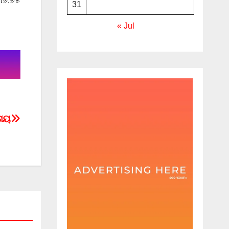
 ୩୬.୭୫
31
« Jul
ତାୟ