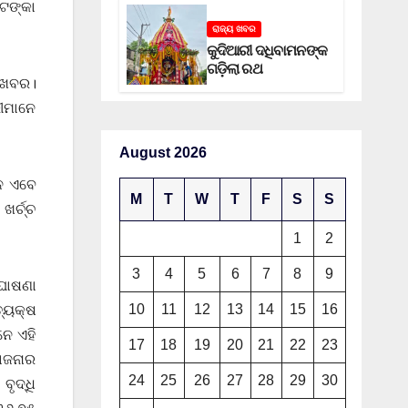
 ଟଙ୍କା
ରାଜ୍ୟ ଖବର
କୁଦିଆରୀ ଦଧିବାମନଙ୍କ
ଗଡ଼ିଲା ରଥ
 ଖବର।
ରୀମାନେ
August 2026
େ ଏବେ
M
T
W
T
F
S
S
ର୍ଚ୍ଚ
1
2
3
4
5
6
7
8
9
 ଘୋଷଣା
10
11
12
13
14
15
16
ତ୍ୟକ୍ଷ
ନେ ଏହି
17
18
19
20
21
22
23
ଯୋଜନାର
24
25
26
27
28
29
30
ବୃଦ୍ଧି