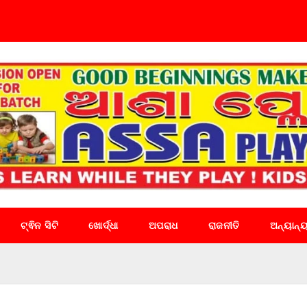
ଟ୍ଵିନ ସିଟି
ଖୋର୍ଦ୍ଧା
ଅପରାଧ
ରାଜନୀତି
ଅନ୍ୟାନ୍