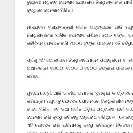
ବ୍ୟୁରୋ: ମଧୁବାବୁ ପେନସନ ଯୋଜନାର ହିତାଧିକାରୀଙ୍କ ପାଇଁ
ବୃଦ୍ଧିରେ ପେନସନ ମିଳିବ।
ମାନ୍ୟବର ମୁଖ୍ୟମନ୍ତ୍ରୀ ନବୀନ ପଟ୍ଟନାୟକ ଆଜି ମଧୁ
ହିତାଧିକାରୀଙ୍କ ମାସିକ ପେନସନ ରାଶିରେ ୫୦୦ ଟଙ୍କା ବୃଦ
ସର୍ବନିମ୍ନ ପେନସନ ରାଶି ୧୦୦୦ ଟଙ୍କା ପାଇବେ। ଏହି ବର୍ଦ୍
ପୂର୍ବରୁ ଏହି ଯୋଜନାରେ ହିତାଧିକାରୀମାନେ ଯଥାକ୍ରମେ ଟ
ଯଥାକ୍ରମେ ୧୦୦୦, ୧୨୦୦ ଓ ୧୪୦୦ ଟଙ୍କାର ପାଇବେ। ଏହି 
କରିବେ।
ମୁଖ୍ୟମନ୍ତ୍ରୀ ଆଜି ଜାତୀୟ ସାମାଜିକ ସୁରକ୍ଷା କାର୍ଯ୍ୟ
କରିଛନ୍ତି। ମଧୁବାବୁ ପେନସନ ଯୋଜନାରେ ହିତାଧିକାରୀମାନ
ଭାବେ ମିଳିବ। ୫ଟି ତଥା ନବୀନ ଓଡ଼ିଶା ଅଧ୍ୟକ୍ଷ ଶ୍ରୀ କା
ପେନସନ ରାଶି ବୃଦ୍ଧି କରିବାକୁ ଅନୁରୋଧ କରିଥିଲେ। ଲୋକଙ
ଏହି ପେନସନ ରାଶି ପରିମାଣକୁ ବୃଦ୍ଧି କରିଛନ୍ତି। ନିକଟରେ