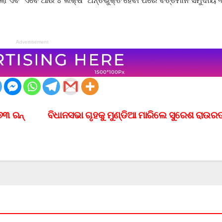
ିଲା ଏବଂ ଏବେ ଆଉ ୪ ଲକ୍ଷ ଅନ୍ତର୍ଭୁକ୍ତ ହେବା ପରେ ବର୍ତ୍ତମାନ ସମୁଦାୟ
Advertisement
୬୩ ରନ୍
ବିଧାନସଭା ଗୃହକୁ ମୁଣ୍ଡିଆ ମାରିଲେ ସୁରେଶ ରାଉର