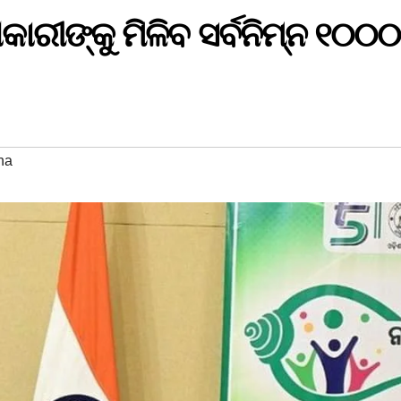
ିକାରୀଙ୍କୁ ମିଳିବ ସର୍ବନିମ୍ନ ୧୦୦୦
ha