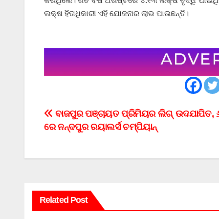
କରିଥିଲେ। ଗତ ବର୍ଷ ଅଗଷ୍ଟରେ ୪.୧୩ ଲକ୍ଷ ବୃଦ୍ଧି ପାଇଥ
ଲକ୍ଷ ହିତାଧିକାରୀ ଏହି ଯୋଜନାର ଲାଭ ପାଉଛନ୍ତି।
Post
ବାଜପୁର ପଞ୍ଚାୟତ ପ୍ରିମିୟର ଲିଗ୍ ଉଦଯାପିତ, 
ରେ ନନ୍ଦପୁର ରୟାଲର୍ସ ଚମ୍ପିୟାନ୍
navigation
Related Post