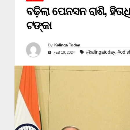
ବଢ଼ିଲା ପେନସନ ରାଶି, ହିତାଧ
ଟଙ୍କା
By
Kalinga Today
#kalingatoday
,
#odis
FEB 10, 2024