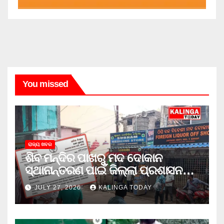
You missed
ରାଜ୍ୟ ଖବର
ଶିବ ମନ୍ଦିର ପାଖରୁ ମଦ ଦୋକାନ
ସ୍ଥାନାନ୍ତରଣ ପାଇଁ ଜିଲ୍ଲା ପ୍ରଶାସନକୁ
ଦାବି କଲେ ଅନିଲ
JULY 27, 2026
KALINGA TODAY