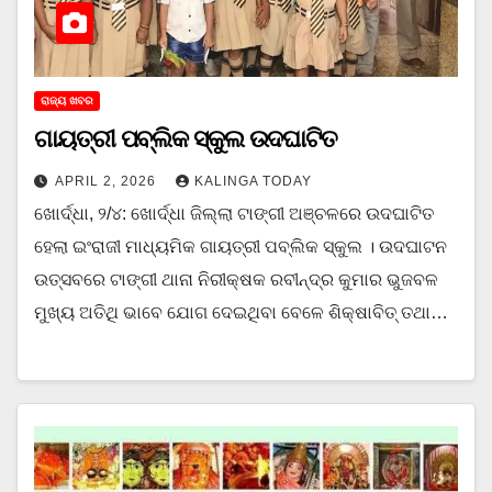
ରାଜ୍ୟ ଖବର
ଗାୟତ୍ରୀ ପବ୍ଲିକ ସ୍କୁଲ ଉଦଘାଟିତ
APRIL 2, 2026
KALINGA TODAY
ଖୋର୍ଦ୍ଧା, ୨/୪: ଖୋର୍ଦ୍ଧା ଜିଲ୍ଲା ଟାଙ୍ଗୀ ଅଞ୍ଚଳରେ ଉଦଘାଟିତ
ହେଲା ଇଂରାଜୀ ମାଧ୍ୟମିକ ଗାୟତ୍ରୀ ପବ୍ଲିକ ସ୍କୁଲ । ଉଦଘାଟନ
ଉତ୍ସବରେ ଟାଙ୍ଗୀ ଥାନା ନିରୀକ୍ଷକ ରବୀନ୍ଦ୍ର କୁମାର ଭୁଜବଳ
ମୁଖ୍ୟ ଅତିଥି ଭାବେ ଯୋଗ ଦେଇଥିବା ବେଳେ ଶିକ୍ଷାବିତ୍ ତଥା…