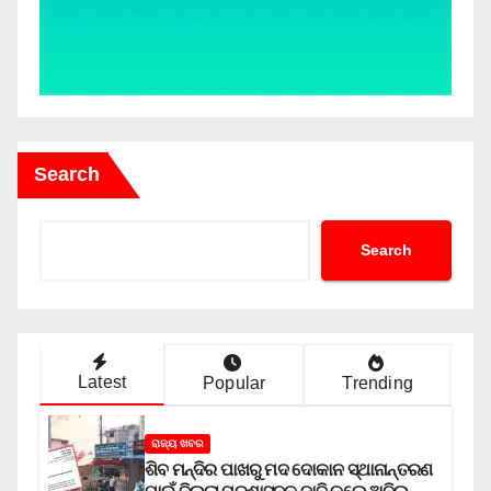
Search
Search
Latest
Popular
Trending
ରାଜ୍ୟ ଖବର
ଶିବ ମନ୍ଦିର ପାଖରୁ ମଦ ଦୋକାନ ସ୍ଥାନାନ୍ତରଣ