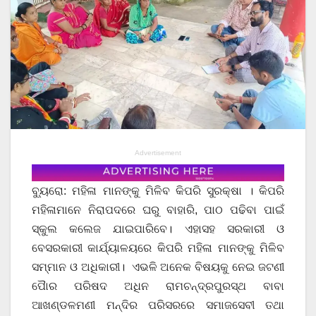
Advertisement
ବ୍ୟୁରୋ: ମହିଳା ମାନଙ୍କୁ ମିଳିବ କିପରି ସୁରକ୍ଷା । କିପରି
ମହିଳାମାନେ ନିରାପଦରେ ଘରୁ ବାହାରି, ପାଠ ପଢିବା ପାଇଁ
ସ୍କୁଲ କଲେଜ ଯାଇପାରିବେ। ଏହାସହ ସରକାରୀ ଓ
ବେସରକାରୀ କାର୍ଯ୍ୟାଳୟରେ କିପରି ମହିଳା ମାନଙ୍କୁ ମିଳିବ
ସମ୍ମାନ ଓ ଅଧିକାରୀ। ଏଭଳି ଅନେକ ବିଷୟକୁ ନେଇ ଜଟଣୀ
ପୋୖର ପରିଷଦ ଅଧିନ ରାମଚନ୍ଦ୍ରପୁରସ୍ଥ ବାବା
ଆଖଣ୍ଡଳମଣୀ ମନ୍ଦିର ପରିସରରେ ସମାଜସେବୀ ତଥା