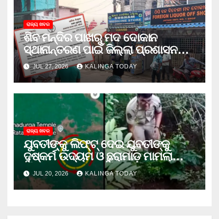
ରାଜ୍ୟ ଖବର
ଶିବ ମନ୍ଦିର ପାଖରୁ ମଦ ଦୋକାନ
ସ୍ଥାନାନ୍ତରଣ ପାଇଁ ଜିଲ୍ଲା ପ୍ରଶାସନକୁ
ଦାବି କଲେ ଅନିଲ
JUL 27, 2026
KALINGA TODAY
ରାଜ୍ୟ ଖବର
ଯୁବତୀଙ୍କୁ ଲିଫ୍‌ଟ୍‌ ଦେଇ ଯୁବତୀଙ୍କୁ
ଦୁଷ୍କର୍ମ ଉଦ୍ୟମ ଓ ଛୁରାମାଡ଼ ମାମଲାରେ
ଜେଲ ଗଲା ଅଭିଯୁକ୍ତ
JUL 20, 2026
KALINGA TODAY