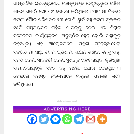
ସାମ୍ବାଦିକ ରବୀନ୍ଦ୍ରନାଥ ମହାକୁଡ଼ଙ୍କ ନେତୃତ୍ୱରେ ମହିଳା
ମାନେ ଏକାଠି ହୋଇ ଆଲୋଚନା କରିଥିଲେ। ଆଗାମୀ ଦିନରେ
ଜଟଣୀ ପୋୖର ପରିଷଦର ୨୩ ଗୋଟି ୱାର୍ଡ ସହ ଜଟଣୀ ବ୍ଲକର
୧୫ଟି ପଞ୍ଚାୟତର ମହିଳା ମାନଙ୍କୁ ନେଇ ଏକ ବିରାଟ
ସଚେତନତା କାର୍ଯ୍ୟକ୍ରମ ଅନୁଷ୍ଠିତ ହେବ ବୋଲି ମହାକୁଡ଼
କହିଛନ୍ତି। ଏହି ଆଲୋଚନାରେ ମହିଳା ସ୍ବେଚ୍ଛାସେବୀ
ସତ୍ୟଭାମା ସାହୁ, ଟିକିନା ପ୍ରଧାନ, ସାୟନି ତାଣ୍ଡି, ବିନ୍ଦୁ ସାହୁ,
ସୁନିତା ଦେବୀ, ସାବିତ୍ରୀ ଦେବୀ, ସୁଶାନ୍ତ ପଟ୍ଟନାୟକ, କ୍ରିଷ୍ଣା
ସାମନ୍ତରାୟଙ୍କ ସହିତ ବହୁ ମହିଳା ଯୋଗ ଦେଇଥିଲେ।
ଶେଷରେ ସମସ୍ତ ମହିଳାମାନେ ମନ୍ଦିର ପରିସର ସଫା
କରିଥିଲେ।
Advertisement