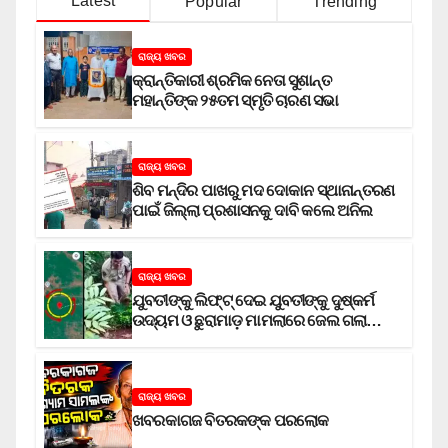
Latest
Popular
Trending
ରାଜ୍ୟ ଖବର
କ୍ରାନ୍ତିକାରୀ ଶ୍ରମିକ ନେତା ସୁଶାନ୍ତ
ମହାନ୍ତିଙ୍କ ୨୫ତମ ସ୍ମୃତି ଚାରଣ ସଭା
ରାଜ୍ୟ ଖବର
ଶିବ ମନ୍ଦିର ପାଖରୁ ମଦ ଦୋକାନ ସ୍ଥାନାନ୍ତରଣ
ପାଇଁ ଜିଲ୍ଲା ପ୍ରଶାସନକୁ ଦାବି କଲେ ଅନିଲ
ରାଜ୍ୟ ଖବର
ଯୁବତୀଙ୍କୁ ଲିଫ୍‌ଟ୍‌ ଦେଇ ଯୁବତୀଙ୍କୁ ଦୁଷ୍କର୍ମ
ଉଦ୍ୟମ ଓ ଛୁରାମାଡ଼ ମାମଲାରେ ଜେଲ ଗଲା
ଅଭିଯୁକ୍ତ
ରାଜ୍ୟ ଖବର
ଖବରକାଗଜ ବିତରକଙ୍କ ପରଲୋକ