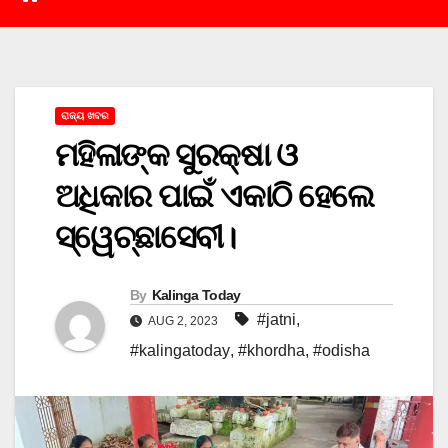
ରାଜ୍ୟ ଖବର
ମହିଳାଙ୍କ ସୁରକ୍ଷା ଓ
ଅଧିକାର ପାଇଁ ଏକାଠି ହେଲେ
ସ୍ୱେଚ୍ଛାସେବୀ।
By
Kalinga Today
#jatni
,
AUG 2, 2023
#kalingatoday
,
#khordha
,
#odisha