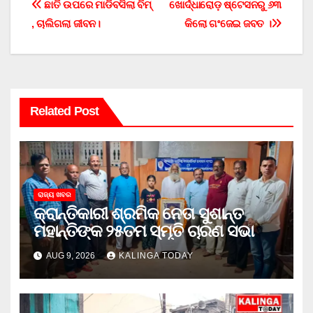
Post
ଛାତି ଉପରେ ମାଡିବସିଲା ବିମ୍
ଖୋର୍ଦ୍ଧାରୋଡ଼ ଷ୍ଟେସନରୁ ୬୩
, ଚାଲିଗଲା ଜୀବନ।
କିଲୋ ଗଂଜେଇ ଜବତ ।
navigation
Related Post
ରାଜ୍ୟ ଖବର
କ୍ରାନ୍ତିକାରୀ ଶ୍ରମିକ ନେତା ସୁଶାନ୍ତ
ମହାନ୍ତିଙ୍କ ୨୫ତମ ସ୍ମୃତି ଚାରଣ ସଭା
AUG 9, 2026
KALINGA TODAY