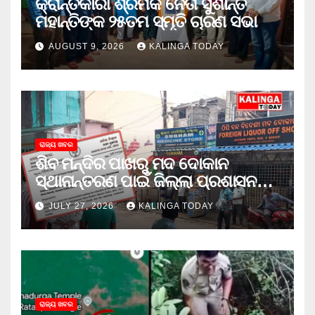
କ୍ରାନ୍ତିକାରୀ ଶ୍ରମିକ ନେତା ସୁଶାନ୍ତ
ମହାନ୍ତିଙ୍କ ୨୫ତମ ସ୍ମୃତି ଚାରଣ ସଭା
AUGUST 9, 2026
KALINGA TODAY
ରାଜ୍ୟ ଖବର
ଶିବ ମନ୍ଦିର ପାଖରୁ ମଦ ଦୋକାନ
ସ୍ଥାନାନ୍ତରଣ ପାଇଁ ଜିଲ୍ଲା ପ୍ରଶାସନକୁ
ଦାବି କଲେ ଅନିଲ
JULY 27, 2026
KALINGA TODAY
ରାଜ୍ୟ ଖବର