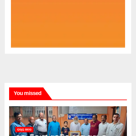
You missed
ରାଜ୍ୟ ଖବର