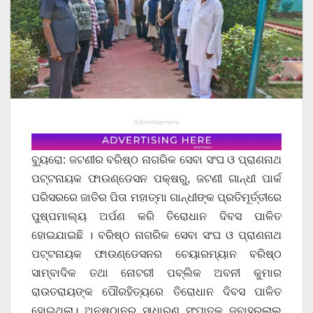
Advertisement
ବ୍ୟୁରୋ: ଜଟଣୀର ବରିଷ୍ଠ ନାଗରିକ ସେବା ସଂଘ ଓ ପ୍ରାଣନାଥ
ପଟ୍ଟନାୟକ ଫାଉଣ୍ଡେସନ ପକ୍ଷରୁ, ଜଟଣୀ ଗାନ୍ଧୀ ପାର୍କ
ପରିସରରେ ଜାତିର ପିତା ମହାତ୍ମା ଗାନ୍ଧୀଙ୍କ ପ୍ରତିମୂର୍ତ୍ତୀରେ
ପୁଷ୍ପମାଲ୍ୟ ଅର୍ପଣ କରି ତିରୋଧାନ ଦିବସ ପାଳିତ
ହୋଇଯାଇଛି । ବରିଷ୍ଠ ନାଗରିକ ସେବା ସଂଘ ଓ ପ୍ରାଣନାଥ
ପଟ୍ଟନାୟକ ଫାଉଣ୍ଡେସନର ଚେୟାରମ୍ୟାନ ବରିଷ୍ଠ
ସାମ୍ବାଦିକ ତଥା ନୋଟରୀ ପବ୍ଲିକ ଅବନୀ କୁମାର
ରାଉତରାୟଙ୍କ ପୌରହିତ୍ୟରେ ତିରୋଧାନ ଦିବସ ପାଳିତ
ହୋଇଥିଲା। ଅନୁଷ୍ଠାନର ସାଧାରଣ ସଂପାଦକ ଜବାହରଲାଲ