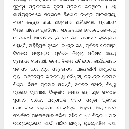
ସୁବୁଦ୍ଧି ପ୍ରାରମ୍ଭିକ ସୁଚନା ପ୍ରଦାନ କରିଥିଲେ । ଏହି
କାର୍ଯ୍ୟକ୍ରମରେ ସଙ୍ଗଠକ କିଶୋର ଚନ୍ଦ୍ର ପାଇକରାୟ,
ଶରତ ଚନ୍ଦ୍ର ଦାଶ, ପଦ୍ମନାଭ ପାଣିଗ୍ରାହୀ, ପ୍ରଶାନ୍ତ
ମିଶ୍ର, ଧୀରେନ ପ୍ରତିହାରୀ, ସାରଙ୍ଗଧର ବେହେରା, ରେଲୱେ
ପେନସନର୍ସ ଆସୋସିଏସନ୍‌ର ସାଧାରଣ ସଂପାଦକ ବିଜୟରାମ
ମହାନ୍ତି, ସାହିତ୍ୟିକ ସୁରେଶ ଚନ୍ଦ୍ର ରଥ, ପୂର୍ବତନ ସରପଞ୍ଚ
ଦିବାକର ମଙ୍ଗରାଜ, ପୂର୍ବତନ ଜିଲ୍ଲା ପରିଷଦ ସଭ୍ୟ
ପ୍ରଶନ୍ନ ମହାରଥୀ, ଜଟଣୀ ବିକାଶ ପରିଷଦର କାର୍ଯ୍ୟକାରୀ-
ସଭାପତି ରାଜେନ୍ଦ୍ର ପଟ୍ଟନାୟକ, ଆଇନଜୀବୀ ଆଶୁତୋଷ
ରାୟ, ଇଞ୍ଜିନିୟର ଭକ୍ତବନ୍ଧୁ ଚୌଧୁରୀ, ରବିନ୍ଦ୍ର ପ୍ରସାଦ
ମିଶ୍ର, ବିମଳ ପ୍ରସାଦ ମହାନ୍ତି, ନଟବର ସ୍ବାଇଁ, ବିଷ୍ଣୁ
ପ୍ରସାଦ ଘଟୁଆରୀ, ଦିଲ୍ଲୀପ କୁମାର ସାହୁ, ଯୁବ ସଂଗଠକ
ସୁଶାନ୍ତ ରାଉତ, ଅଧ୍ୟାପକ ବିଜୟ ପଣ୍ଡା ପ୍ରମୁଖ
ଯୋଗଦେଇ ମହାତ୍ମା ଗାନ୍ଧୀଙ୍କ ଅହିଂସା ଆନ୍ଦୋଳନ
ସଂପର୍କରେ ଆଲୋକପାତ କରିବା ସହିତ ଗାନ୍ଧୀ ବିଚାର ଧାରାର
ପ୍ରଚାରପ୍ରସାର ପାଇଁ ଆଜିର ଛାତ୍ର, ଯୁବକ,ମହିଳା ତଥା