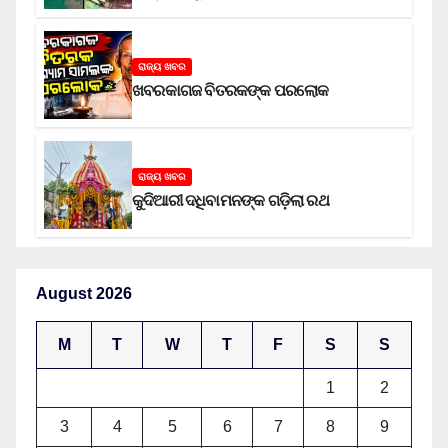
ଅଭିଯୁକ୍ତ
ରାଜ୍ୟ ଖବର
ଖବରକାଗଜ ବିତରକଙ୍କ ପରଲୋକ
ରାଜ୍ୟ ଖବର
କୁଦିଆରୀ ଦଧିବାମନଙ୍କ ଗଡ଼ିଲା ରଥ
August 2026
M
T
W
T
F
S
S
1
2
3
4
5
6
7
8
9