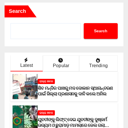
Search
Search
Latest
Popular
Trending
ରାଜ୍ୟ ଖବର
ଶିବ ମନ୍ଦିର ପାଖରୁ ମଦ ଦୋକାନ ସ୍ଥାନାନ୍ତରଣ
ପାଇଁ ଜିଲ୍ଲା ପ୍ରଶାସନକୁ ଦାବି କଲେ ଅନିଲ
ରାଜ୍ୟ ଖବର
ଯୁବତୀଙ୍କୁ ଲିଫ୍‌ଟ୍‌ ଦେଇ ଯୁବତୀଙ୍କୁ ଦୁଷ୍କର୍ମ
ଉଦ୍ୟମ ଓ ଛୁରାମାଡ଼ ମାମଲାରେ ଜେଲ ଗଲା