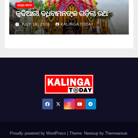
ରାଜ୍ୟ ଖବର
କୁଦିଆରୀ ଦଧିବାମନଙ୍କ ଗଡ଼ିଲା ରଥ
JULY 16, 2026
KALINGA TODAY
Proudly powered by WordPress
|
Theme: Newsup by
Themeansar
.