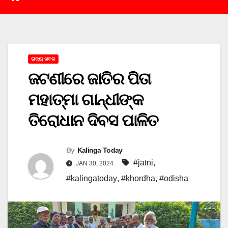
ରାଜ୍ୟ ଖବର
ଜଟଣୀରେ ଜାତିର ପିତା
ମହାତ୍ମା ଗାନ୍ଧୀଙ୍କ
ତିରୋଧାନ ଦିବସ ପାଳିତ
By
Kalinga Today
#jatni
,
JAN 30, 2024
#kalingatoday
,
#khordha
,
#odisha