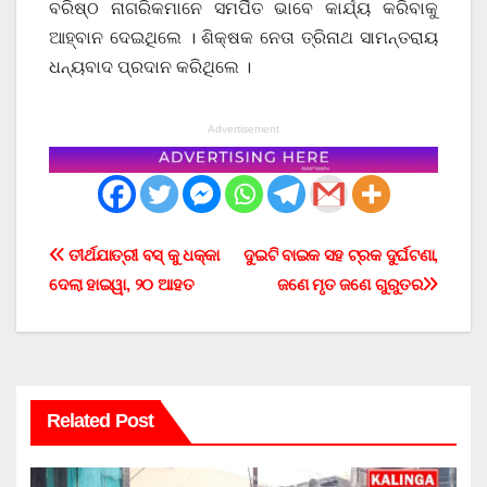
ବରିଷ୍ଠ ନାଗରିକମାନେ ସମର୍ପିତ ଭାବେ କାର୍ଯ୍ୟ କରିବାକୁ
ଆହ୍ବାନ ଦେଇଥିଲେ । ଶିକ୍ଷକ ନେତା ତ୍ରିନାଥ ସାମନ୍ତରାୟ
ଧନ୍ୟବାଦ ପ୍ରଦାନ କରିଥିଲେ ।
Advertisement
Post
ତୀର୍ଥଯାତ୍ରୀ ବସ୍ କୁ ଧକ୍କା
ଦୁଇଟି ବାଇକ ସହ ଟ୍ରକ ଦୁର୍ଘଟଣା,
ଦେଲା ହାଇୱା, ୨୦ ଆହତ
ଜଣେ ମୃତ ଜଣେ ଗୁରୁତର
navigation
Related Post