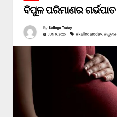
ବିପୁଳ ପରିମାଣର ଗର୍ଭପାତ
By
Kalinga Today
#kalingatoday
,
#ଭୁବନ
JUN 9, 2025