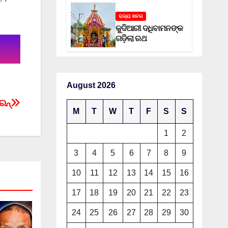
ରାଜ୍ୟ ଖବର
କୁଦିଆରୀ ଦଧିବାମନଙ୍କ
ଗଡ଼ିଲା ରଥ
August 2026
େନ୍
M
T
W
T
F
S
S
1
2
3
4
5
6
7
8
9
10
11
12
13
14
15
16
17
18
19
20
21
22
23
24
25
26
27
28
29
30