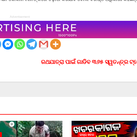
Advertisement
ରଥଯାତ୍ରା ପାଇଁ ଗାଡିବ ୩୬୫ ସ୍ୱତନ୍ତ୍ର ଟ୍ର
ରାଜ୍ୟ ଖବର