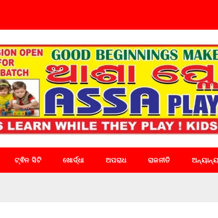
ଟ୍ଵିନ ସିଟି
ଖୋର୍ଦ୍ଧା
ଅପରାଧ
ରାଜନୀତି
ଅନ୍ୟାନ୍