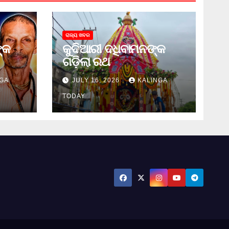
ରାଜ୍ୟ ଖବର
୍କ
କୁଦିଆରୀ ଦଧିବାମନଙ୍କ
ଗଡ଼ିଲା ରଥ
GA
JULY 16, 2026
KALINGA
TODAY