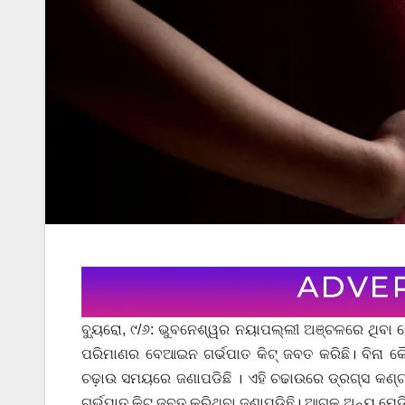
ବ୍ୟୁରୋ, ୯/୬: ଭୁବନେଶ୍ୱର ନୟାପଲ୍ଲୀ ଅଞ୍ଚଳରେ ଥିବା ମ
ପରିମାଣର ବେଆଇନ ଗର୍ଭପାତ କିଟ୍ ଜବତ କରିଛି। ବିନା କୌଣ
ଚଢ଼ାଉ ସମୟରେ ଜଣାପଡିଛି । ଏହି ଚଢାଉରେ ଡ୍ରଗ୍ସ କଣ୍ଟ୍
ଗର୍ଭପାତ କିଟ୍ ଜବତ କରିଥିବା ଜଣାପଡ଼ିଛି। ଆଗକୁ ଅନ୍ୟ ମେ