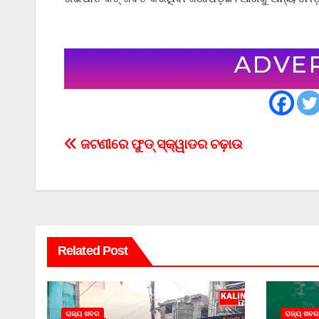
Post
ଜଟଣୀରେ ଫୁଡ୍ ସ୍କ୍ୱାଡର ଚଢ଼ାଉ
navigation
Related Post
ରାଜ୍ୟ ଖବର
ରାଜ୍ୟ ଖବର