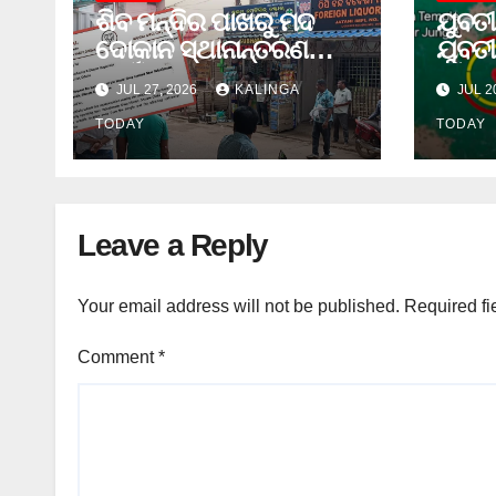
ଶିବ ମନ୍ଦିର ପାଖରୁ ମଦ
ଯୁବତୀ
ଦୋକାନ ସ୍ଥାନାନ୍ତରଣ
ଯୁବତୀ
ପାଇଁ ଜିଲ୍ଲା ପ୍ରଶାସନକୁ
ଓ ଛୁର
JUL 27, 2026
KALINGA
JUL 2
ଦାବି କଲେ ଅନିଲ
ଜେଲ 
TODAY
TODAY
Leave a Reply
Your email address will not be published.
Required fi
Comment
*