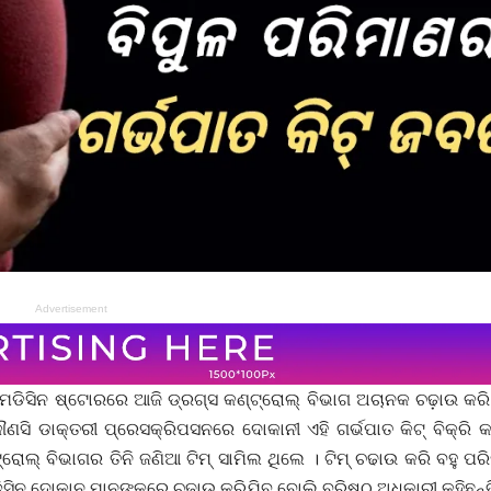
Advertisement
େଡିସିନ ଷ୍ଟୋରରେ ଆଜି ଡ୍ରଗ୍ସ କଣ୍ଟ୍ରୋଲ୍ ବିଭାଗ ଅଚାନକ ଚଢ଼ାଉ କରି
ସି ଡାକ୍ତରୀ ପ୍ରେସକ୍ରିପସନରେ ଦୋକାନୀ ଏହି ଗର୍ଭପାତ କିଟ୍ ବିକ୍ରି କ
ରୋଲ୍ ବିଭାଗର ତିନି ଜଣିଆ ଟିମ୍ ସାମିଲ ଥିଲେ । ଟିମ୍ ଚଢାଉ କରି ବହୁ ପ
ଡ଼ିସିନ ଦୋକାନ ମାନଙ୍କରେ ଚଢ଼ାଉ କରିଯିବ ବୋଲି ବରିଷ୍ଠ ଅଧିକାରୀ କହିଛନ୍ତ