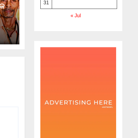
31
୍କ
« Jul