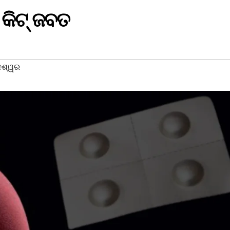
 କିଟ୍ ଜବତ
େଶ୍ୱର